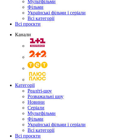
Мультфільми
Фільми
Українські фільми і серіали
Всі категорії
Всі проєкти
Канали
Категорії
Реаліті-шоу
Розважальні шоу
Новини
Серіали
Мультфільми
Фільми
Українські фільми і серіали
Всі категорії
Всі проєкти