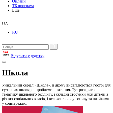
Онлайн
ТБ програма
Еще
UA
RU
Відкрити у додатку
Школа
Унікальний серіал «Школа», в якому висвітлюються гострі для
сучасних школярів проблеми і питання. Тут розкрито і
тематику шкільного буллінгу, і складні стосунки між дітьми з
різних соціальних класів, і всеохоплюючу гониву за «лайкам»
у соцмережах.