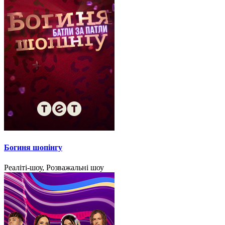
Богиня шопінгу
Реаліті-шоу, Розважальні шоу