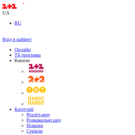
UA
RU
Вхід в кабінет
Онлайн
ТБ програма
Канали
Категорії
Реаліті-шоу
Розважальні шоу
Новини
Серіали