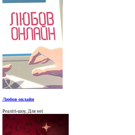
Любов онлайн
Реаліті-шоу, Для неї