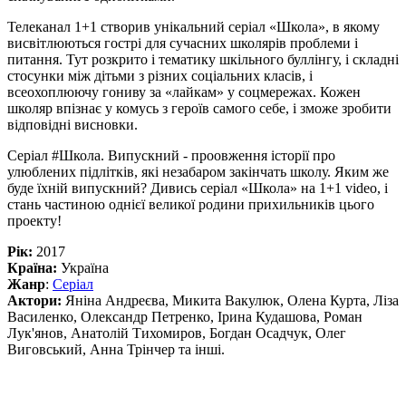
Телеканал 1+1 створив унікальний серіал «Школа», в якому
висвітлюються гострі для сучасних школярів проблеми і
питання. Тут розкрито і тематику шкільного буллінгу, і складні
стосунки між дітьми з різних соціальних класів, і
всеохоплюючу гониву за «лайкам» у соцмережах. Кожен
школяр впізнає у комусь з героїв самого себе, і зможе зробити
відповідні висновки.
Серіал #Школа. Випускний - проовження історії про
улюблених підлітків, які незабаром закінчать школу. Яким же
буде їхній випускний? Дивись серіал «Школа» на 1+1 video, і
стань частиною однієї великої родини прихильників цього
проекту!
Рік:
2017
Країна:
Україна
Жанр
:
Серіал
Актори:
Яніна Андреєва, Микита Вакулюк, Олена Курта, Ліза
Василенко, Олександр Петренко, Ірина Кудашова, Роман
Лук'янов, Анатолій Тихомиров, Богдан Осадчук, Олег
Виговський, Анна Трінчер та інші.