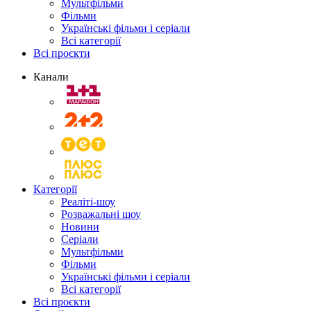
Мультфільми
Фільми
Українські фільми і серіали
Всі категорії
Всі проєкти
Канали
Категорії
Реаліті-шоу
Розважальні шоу
Новини
Серіали
Мультфільми
Фільми
Українські фільми і серіали
Всі категорії
Всі проєкти