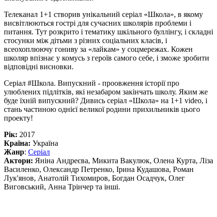
Телеканал 1+1 створив унікальний серіал «Школа», в якому
висвітлюються гострі для сучасних школярів проблеми і
питання. Тут розкрито і тематику шкільного буллінгу, і складні
стосунки між дітьми з різних соціальних класів, і
всеохоплюючу гониву за «лайкам» у соцмережах. Кожен
школяр впізнає у комусь з героїв самого себе, і зможе зробити
відповідні висновки.
Серіал #Школа. Випускний - проовження історії про
улюблених підлітків, які незабаром закінчать школу. Яким же
буде їхній випускний? Дивись серіал «Школа» на 1+1 video, і
стань частиною однієї великої родини прихильників цього
проекту!
Рік:
2017
Країна:
Україна
Жанр
:
Серіал
Актори:
Яніна Андреєва, Микита Вакулюк, Олена Курта, Ліза
Василенко, Олександр Петренко, Ірина Кудашова, Роман
Лук'янов, Анатолій Тихомиров, Богдан Осадчук, Олег
Виговський, Анна Трінчер та інші.