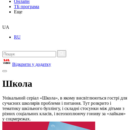
Онлайн
ТБ програма
Еще
UA
RU
Відкрити у додатку
Школа
Унікальний серіал «Школа», в якому висвітлюються гострі для
сучасних школярів проблеми і питання. Тут розкрито і
тематику шкільного буллінгу, і складні стосунки між дітьми з
різних соціальних класів, і всеохоплюючу гониву за «лайкам»
у соцмережах.