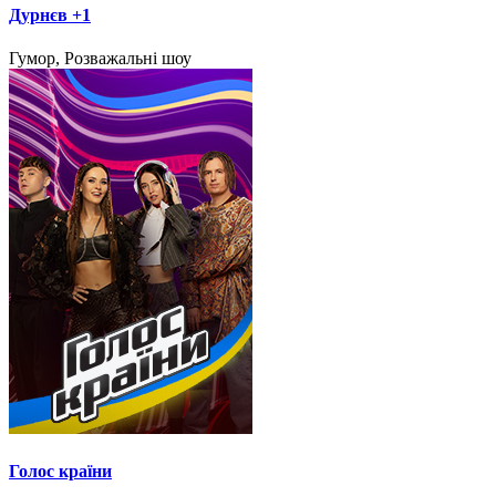
Дурнєв +1
Гумор, Розважальні шоу
Голос країни