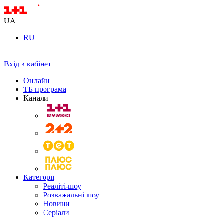
UA
RU
Вхід в кабінет
Онлайн
ТБ програма
Канали
Категорії
Реаліті-шоу
Розважальні шоу
Новини
Серіали