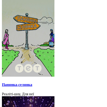
Панянка-селянка
Реаліті-шоу, Для неї