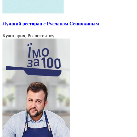
Лучший ресторан с Русланом Сеничкиным
Кулинария, Реалити-шоу