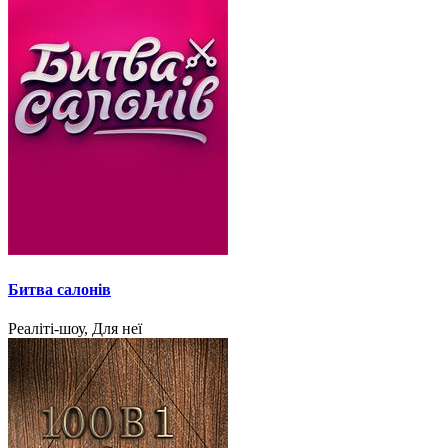
Битва салонів
Реаліті-шоу, Для неї