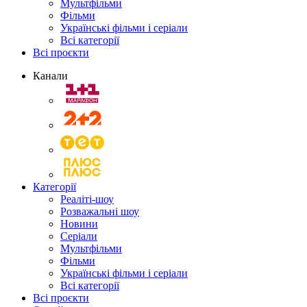
Мультфільми
Фільми
Українські фільми і серіали
Всі категорії
Всі проєкти
Канали
Категорії
Реаліті-шоу
Розважальні шоу
Новини
Серіали
Мультфільми
Фільми
Українські фільми і серіали
Всі категорії
Всі проєкти