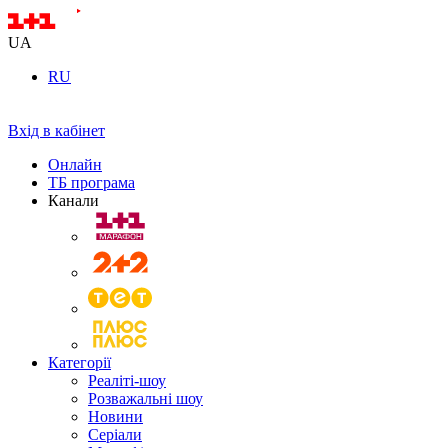
UA
RU
Вхід в кабінет
Онлайн
ТБ програма
Канали
Категорії
Реаліті-шоу
Розважальні шоу
Новини
Серіали