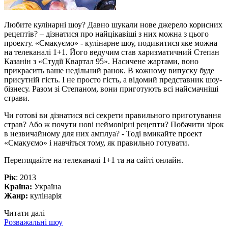
Любите кулінарні шоу? Давно шукали нове джерело корисних
рецептів? – дізнатися про найцікавіші з них можна з цього
проекту. «Смакуємо» - кулінарне шоу, подивитися яке можна
на телеканалі 1+1. Його ведучим став харизматичний Степан
Казанін з «Студії Квартал 95». Насичене жартами, воно
прикрасить ваше недільний ранок. В кожному випуску буде
присутній гість. І не просто гість, а відомий представник шоу-
бізнесу. Разом зі Степаном, вони приготують всі найсмачніші
страви.
Чи готові ви дізнатися всі секрети правильного приготування
страв? Або ж почути нові неймовірні рецепти? Побачити зірок
в незвичайному для них амплуа? - Тоді вмикайте проект
«Смакуємо» і навчіться тому, як правильно готувати.
Переглядайте на телеканалі 1+1 та на сайті онлайн.
Рік
: 2013
Країна:
Україна
Жанр:
кулінарія
Читати далі
Розважальні шоу