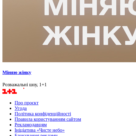
Міняю жінку
Розважальні шоу, 1+1
Про проєкт
Угода
Політика конфіденційності
Правила користуванням сайтом
Рекламодавцям
Ініціатива «Чисте небо»
Блокування реклами