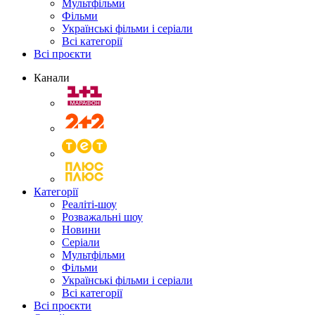
Мультфільми
Фільми
Українські фільми і серіали
Всі категорії
Всі проєкти
Канали
Категорії
Реаліті-шоу
Розважальні шоу
Новини
Серіали
Мультфільми
Фільми
Українські фільми і серіали
Всі категорії
Всі проєкти