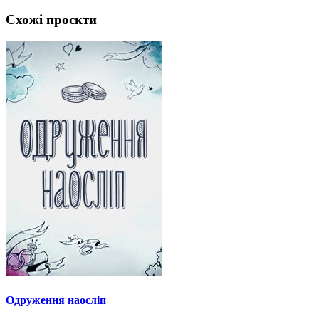
Схожі проєкти
Одруження наосліп