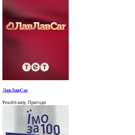
ЛавЛавCar
Реаліті-шоу, Пригоди