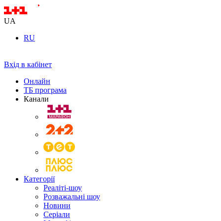
UA
RU
Вхід в кабінет
Онлайн
ТБ програма
Канали
Категорії
Реаліті-шоу
Розважальні шоу
Новини
Серіали