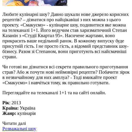
Любите кулінарні шоу? Давно шукали нове джерело корисних
рецептів? – дізнатися про найцікавіші з них можна з цього
проекту. «Смакуємо» - кулінарне шоу, подивитися яке можна
на телеканалі 1+1. Його ведучим став харизматичний Степан
Казанін з «Студії Квартал 95». Насичене жартами, воно
прикрасить ваше недільний ранок. В кожному випуску буде
присутній гість. І не просто гість, а відомий представник шоу-
бізнесу. Разом зі Степаном, вони приготують всі найсмачніші
страви.
Чи готові ви дізнатися всі секрети правильного приготування
страв? Або ж почути нові неймовірні рецепти? Побачити зірок
в незвичайному для них амплуа? - Тоді вмикайте проект
«Смакуємо» і навчіться тому, як правильно готувати.
Переглядайте на телеканалі 1+1 та на сайті онлайн.
Рік
: 2013
Країна:
Україна
Жанр:
кулінарія
Читати далі
Розважальні шоу