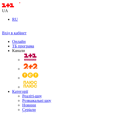
UA
RU
Вхід в кабінет
Онлайн
ТБ програма
Канали
Категорії
Реаліті-шоу
Розважальні шоу
Новини
Серіали