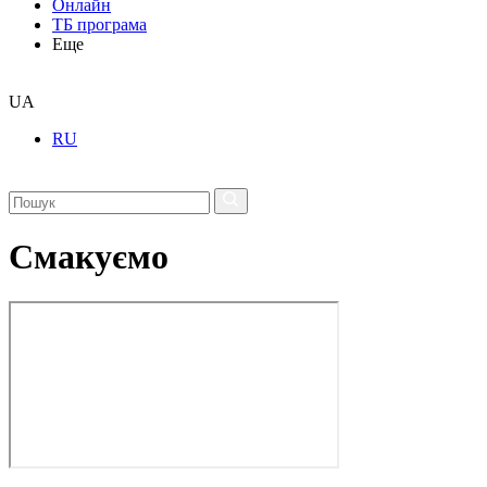
Онлайн
ТБ програма
Еще
UA
RU
Смакуємо