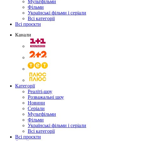
Мультфільми
Фільми
Українські фільми і серіали
Всі категорії
Всі проєкти
Канали
Категорії
Реаліті-шоу
Розважальні шоу
Новини
Серіали
Мультфільми
Фільми
Українські фільми і серіали
Всі категорії
Всі проєкти