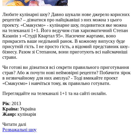
Любите кулінарні шоу? Давно шукали нове джерело корисних
рецептів? – дізнатися про найцікавіші з них можна з цього
проекту. «Смакуємо» - кулінарне шоу, подивитися яке можна
на телеканалі 1+1. Його ведучим став харизматичний Степан
Казанін з «Студії Квартал 95». Насичене жартами, воно
прикрасить ваше недільний ранок. В кожному випуску буде
присутній гість. І не просто гість, а відомий представник шоу-
бізнесу. Разом зі Степаном, вони приготують всі найсмачніші
страви.
Чи готові ви дізнатися всі секрети правильного приготування
страв? Або ж почути нові неймовірні рецепти? Побачити зірок
в незвичайному для них амплуа? - Тоді вмикайте проект
«Смакуємо» і навчіться тому, як правильно готувати.
Переглядайте на телеканалі 1+1 та на сайті онлайн.
Рік
: 2013
Країна:
Україна
Жанр:
кулінарія
Читати далі
Розважальні шоу