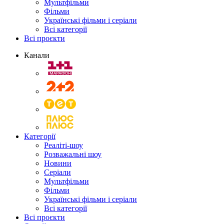
Мультфільми
Фільми
Українські фільми і серіали
Всі категорії
Всі проєкти
Канали
Категорії
Реаліті-шоу
Розважальні шоу
Новини
Серіали
Мультфільми
Фільми
Українські фільми і серіали
Всі категорії
Всі проєкти