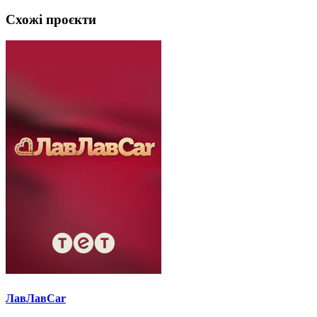
Схожі проєкти
ЛавЛавCar