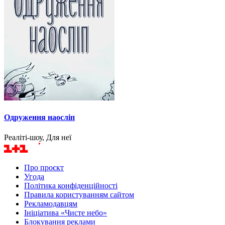
Одруження наосліп
Реаліті-шоу, Для неї
Про проєкт
Угода
Політика конфіденційності
Правила користуванням сайтом
Рекламодавцям
Ініціатива «Чисте небо»
Блокування реклами