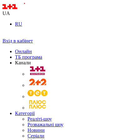
UA
RU
Вхід в кабінет
Онлайн
ТБ програма
Канали
Категорії
Реаліті-шоу
Розважальні шоу
Новини
Серіали