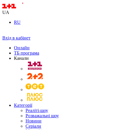
UA
RU
Вхід в кабінет
Онлайн
ТБ програма
Канали
Категорії
Реаліті-шоу
Розважальні шоу
Новини
Серіали