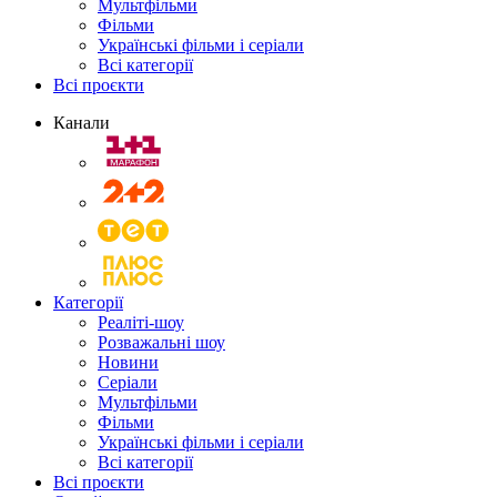
Мультфільми
Фільми
Українські фільми і серіали
Всі категорії
Всі проєкти
Канали
Категорії
Реаліті-шоу
Розважальні шоу
Новини
Серіали
Мультфільми
Фільми
Українські фільми і серіали
Всі категорії
Всі проєкти