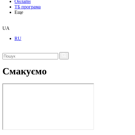
Онлайн
ТБ програма
Еще
UA
RU
Смакуємо