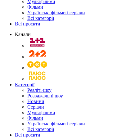
Мультфільми
Фільми
Українські фільми і серіали
Всі категорії
Всі проєкти
Канали
Категорії
Реаліті-шоу
Розважальні шоу
Новини
Серіали
Мультфільми
Фільми
Українські фільми і серіали
Всі категорії
Всі проєкти