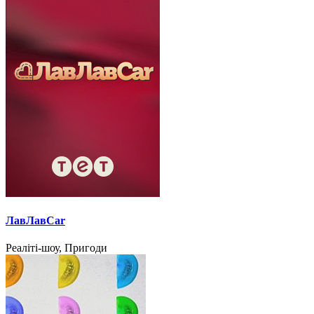
ЛавЛавCar
Реаліті-шоу, Пригоди