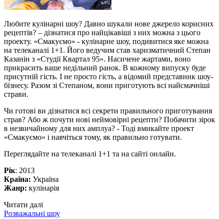
Любите кулінарні шоу? Давно шукали нове джерело корисних
рецептів? – дізнатися про найцікавіші з них можна з цього
проекту. «Смакуємо» - кулінарне шоу, подивитися яке можна
на телеканалі 1+1. Його ведучим став харизматичний Степан
Казанін з «Студії Квартал 95». Насичене жартами, воно
прикрасить ваше недільний ранок. В кожному випуску буде
присутній гість. І не просто гість, а відомий представник шоу-
бізнесу. Разом зі Степаном, вони приготують всі найсмачніші
страви.
Чи готові ви дізнатися всі секрети правильного приготування
страв? Або ж почути нові неймовірні рецепти? Побачити зірок
в незвичайному для них амплуа? - Тоді вмикайте проект
«Смакуємо» і навчіться тому, як правильно готувати.
Переглядайте на телеканалі 1+1 та на сайті онлайн.
Рік
: 2013
Країна:
Україна
Жанр:
кулінарія
Читати далі
Розважальні шоу