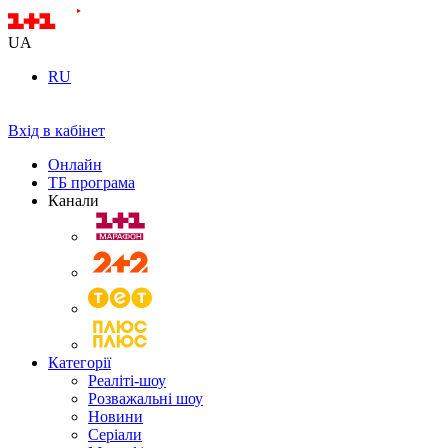
UA
RU
Вхід в кабінет
Онлайн
ТБ програма
Канали
Категорії
Реаліті-шоу
Розважальні шоу
Новини
Серіали