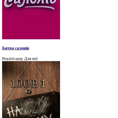
Битва салонів
Реаліті-шоу, Для неї