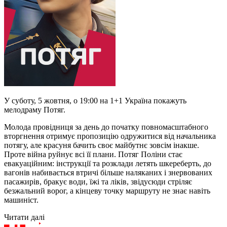
У суботу, 5 жовтня, о 19:00 на 1+1 Україна покажуть
мелодраму Потяг.
Молода провідниця за день до початку повномасштабного
вторгнення отримує пропозицію одружитися від начальника
потягу, але красуня бачить своє майбутнє зовсім інакше.
Проте війна руйнує всі її плани. Потяг Поліни стає
евакуаційним: інструкції та розклади летять шкереберть, до
вагонів набивається втричі більше наляканих і знервованих
пасажирів, бракує води, їжі та ліків, звідусюди стріляє
безжальний ворог, а кінцеву точку маршруту не знає навіть
машиніст.
Читати далі