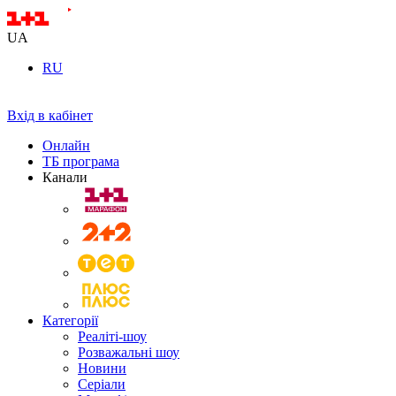
UA
RU
Вхід в кабінет
Онлайн
ТБ програма
Канали
Категорії
Реаліті-шоу
Розважальні шоу
Новини
Серіали