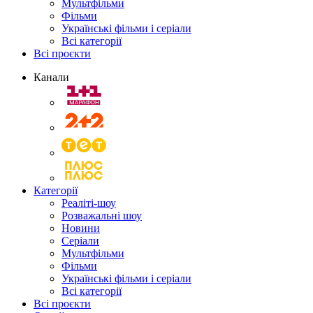
Мультфільми
Фільми
Українські фільми і серіали
Всі категорії
Всі проєкти
Канали
Категорії
Реаліті-шоу
Розважальні шоу
Новини
Серіали
Мультфільми
Фільми
Українські фільми і серіали
Всі категорії
Всі проєкти