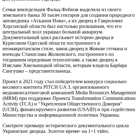
Семья земледельцев Фальц-Фейнов выделила из своего
земельного банка 30 тысяч гектаров для создания природного
заповедника «Аскания Нова», а их дворец в Гавриловке
Херсонской области был настолько роскошным, что его
центральный холл украшал большой аквариум.
Документальный цикл расскажет историю дворца в
Курисовом Одесской области построенного в
неомавританском стиле, замок-дворец в Жовкве гетмана и
воеводы Станислава Жолкевского, построенного по
тогдашним передовым технологиям, а также дворец в
Изяславе Хмельницкой области, которым владела Барбара
Сангушко – представительница.
Проект в 2021 году стал победителем конкурса социально
весомого контента PITCH UA 3, организованного
медиаконсалтинговой компанией Media Resourсes Management
(MRM) при поддержке Проекта Transformation Communications
Activity (TCA) и "Укрепления Общественного Доверия"
(UCBI), финансируемого развития (USAID) и при содействии
Министерства и информационной политики Украины.
Смотрите премьеру исторического документального цикла
Украинские дворцы. Золотое время» на 1+1 video.