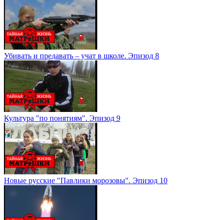
Убивать и предавать – учат в школе. Эпизод 8
Культура "по понятиям". Эпизод 9
Новые русские "Павлики морозовы". Эпизод 10