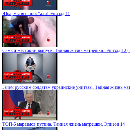
Юра, мы все прос*али! Эпизод 11
Самый жестокий выпуск. Тайная жизнь матрешки. Эпизод 12 (
Зачем русским солдатам украинские унитазы. Тайная жизнь ма
ТОП-5 маразмов путина. Тайная жизнь матрешки. Эпизод 14