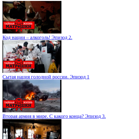
Код нации – алкоголь! Эпизод 2.
Сытая нация голодной россии. Эпизод 1
Вторая армия в мире. С какого конца? Эпизод 3.