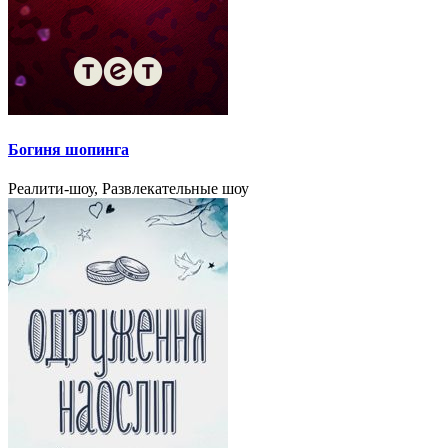
Богиня шопинга
Реалити-шоу, Развлекательные шоу