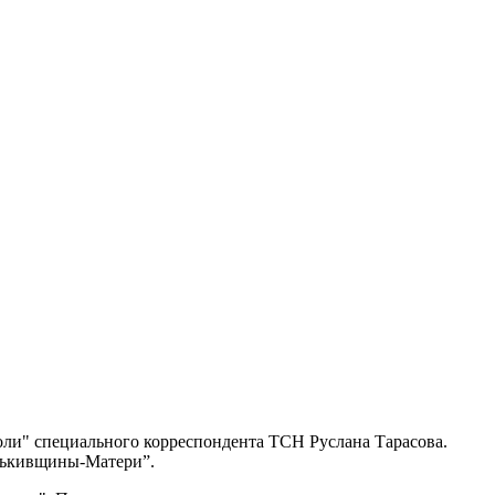
воли" специального корреспондента ТСН Руслана Тарасова.
атькивщины-Матери”.