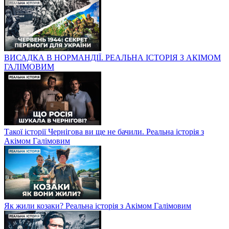
ВИСАДКА В НОРМАНДІЇ. РЕАЛЬНА ІСТОРІЯ З АКІМОМ
ГАЛІМОВИМ
Такої історії Чернігова ви ще не бачили. Реальна історія з
Акімом Галімовим
Як жили козаки? Реальна історія з Акімом Галімовим