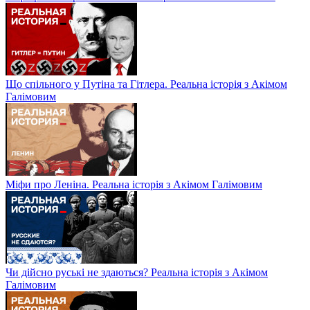
Що спільного у Путіна та Гітлера. Реальна історія з Акімом
Галімовим
Міфи про Леніна. Реальна історія з Акімом Галімовим
Чи дійсно руські не здаються? Реальна історія з Акімом
Галімовим