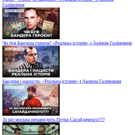
Галімовим
Чи був Бандера героєм? «Реальна історія» з Акімом Галімовим
Бандера і нацисти. «Реальна історія» з Акімом Галімовим
За що москва ненавидить Петра Сагайдачного???