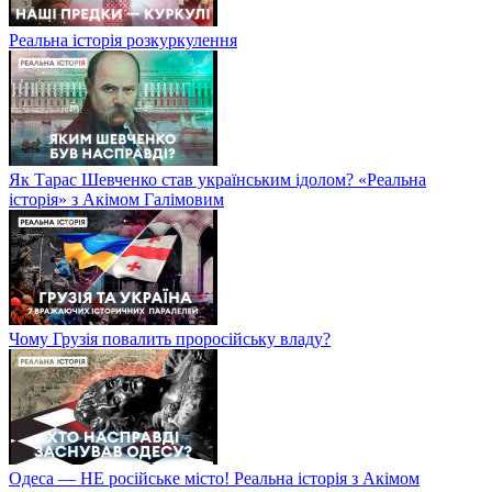
Реальна історія розкуркулення
Як Тарас Шевченко став українським ідолом? «Реальна
історія» з Акімом Галімовим
Чому Грузія повалить проросійську владу?
Одеса — НЕ російське місто! Реальна історія з Акімом