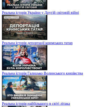
Реальна історія України у Другій світовій війні
Реальна історія депортації кримських татар
Реальна історія Галицько Волинського князівства
Реальна історія найбільшого в світі літака