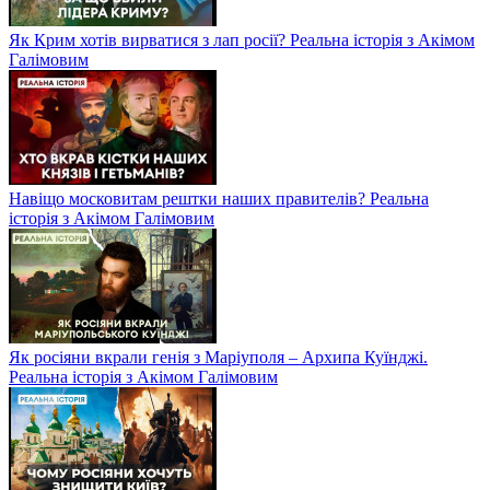
Як Крим хотів вирватися з лап росії? Реальна історія з Акімом
Галімовим
Навіщо московитам рештки наших правителів? Реальна
історія з Акімом Галімовим
Як росіяни вкрали генія з Маріуполя – Архипа Куїнджі.
Реальна історія з Акімом Галімовим