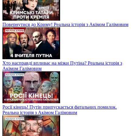
Повернутися до Криму! Реальна історія з Акімом Галімовим
Хто насправді впливає на мізки Путіна? Реальна історія з
Акімом Галімовим
Росії кінець! Путін припускається фатальних помилок.
Реальна історія з Акімом Галімовим