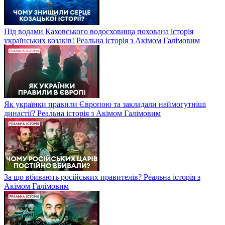
Під водами Каховського водосховища похована історія
українських козаків! Реальна історія з Акімом Галімовим
Як українки правили Європою та закладали наймогутніші
династії? Реальна історія з Акімом Галімовим
За що вбивають російських правителів? Реальна історія з
Акімом Галімовим