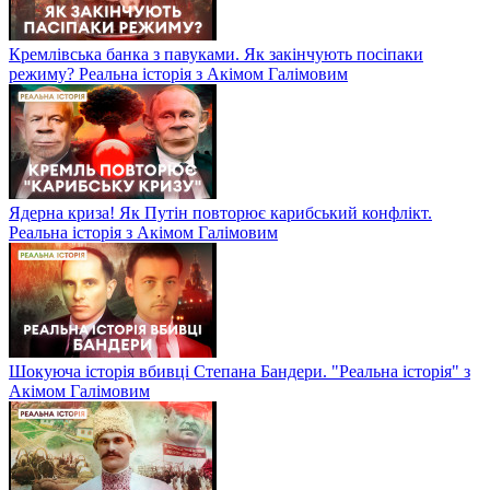
Кремлівська банка з павуками. Як закінчують посіпаки
режиму? Реальна історія з Акімом Галімовим
Ядерна криза! Як Путін повторює карибський конфлікт.
Реальна історія з Акімом Галімовим
Шокуюча історія вбивці Степана Бандери. "Реальна історія" з
Акімом Галімовим