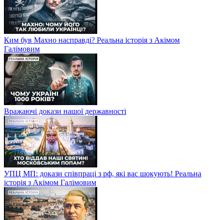
Ким був Махно насправді? Реальна історія з Акімом
Галімовим
Вражаючі докази нашої державності
УПЦ МП: докази співпраці з рф, які вас шокують! Реальна
історія з Акімом Галімовим