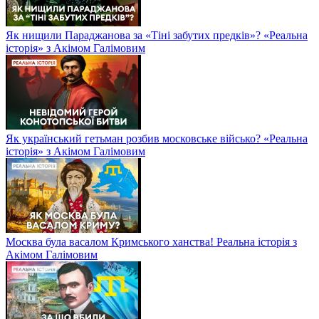
Як нищили Параджанова за «Тіні забутих предків»? «Реальна
історія» з Акімом Галімовим
Як український гетьман розбив московське військо? «Реальна
історія» з Акімом Галімовим
Москва була васалом Кримського ханства! Реальна історія з
Акімом Галімовим