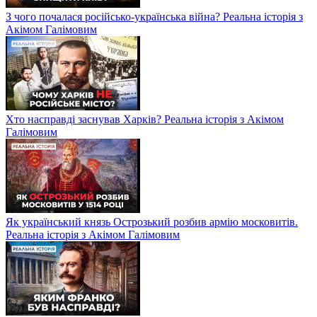
З чого почалася російсько-українська війна? Реальна історія з
Акімом Галімовим
Хто насправді заснував Харків? Реальна історія з Акімом
Галімовим
Як український князь Острозький розбив армію московитів.
Реальна історія з Акімом Галімовим