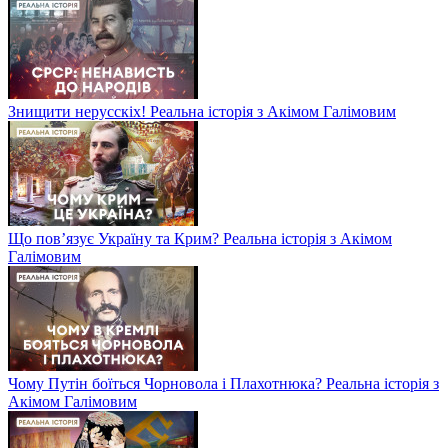
Знищити нерусскіх! Реальна історія з Акімом Галімовим
Що пов’язує Україну та Крим? Реальна історія з Акімом
Галімовим
Чому Путін боїться Чорновола і Плахотнюка? Реальна історія з
Акімом Галімовим