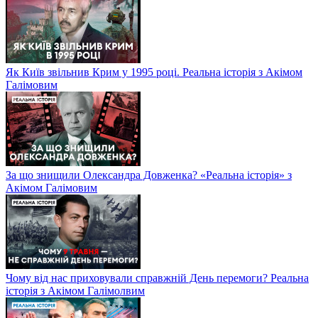
Як Київ звільнив Крим у 1995 році. Реальна історія з Акімом
Галімовим
За що знищили Олександра Довженка? «Реальна історія» з
Акімом Галімовим
Чому від нас приховували справжній День перемоги? Реальна
історія з Акімом Галімолвим