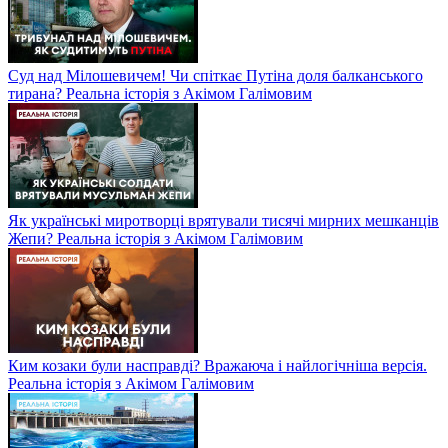
Суд над Мілошевичем! Чи спіткає Путіна доля балканського
тирана? Реальна історія з Акімом Галімовим
Як українські миротворці врятували тисячі мирних мешканців
Жепи? Реальна історія з Акімом Галімовим
Ким козаки були насправді? Вражаюча і найлогічніша версія.
Реальна історія з Акімом Галімовим