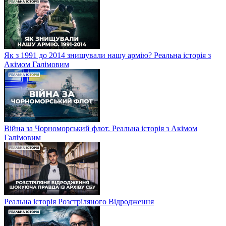
Як з 1991 до 2014 знищували нашу армію? Реальна історія з
Акімом Галімовим
Війна за Чорноморський флот. Реальна історія з Акімом
Галімовим
Реальна історія Розстріляного Відродження