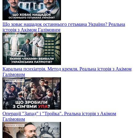
Що ховає нащадок останнього гетьмана України? Реальна
історія з Акімом Галімовим
Каральна психіатрія. Метод кремля. Реальна історія з Акімом
Галімовим
Операції "Запад" і "Тройка". Реальна історія з Акімом
Галімовим