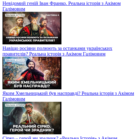
Невідомий геній Іван Франко. Реальна історія з Акімом
Галімовим
Навіщо росіяни полюють за останками українських
правителів? Реальна історія з Акімом Галімовим
Яким Хмельницький був насправді? Реальна історія з Акімом
Галімовим
Сірко – герой чи зрадник? «Реальна Історія» з Акімом