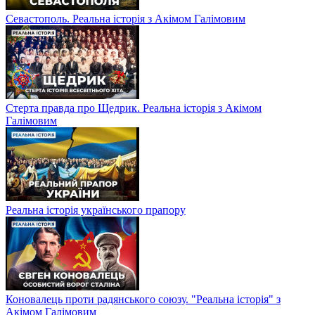
Севастополь. Реальна історія з Акімом Галімовим
Стерта правда про Щедрик. Реальна історія з Акімом
Галімовим
Реальна історія українського прапору
Коновалець проти радянського союзу. "Реальна історія" з
Акімом Галімовим