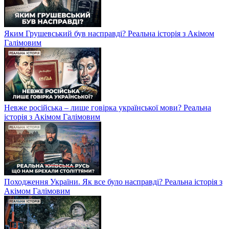
Яким Грушевський був насправді? Реальна історія з Акімом
Галімовим
Невже російська – лише говірка української мови? Реальна
історія з Акімом Галімовим
Походження України. Як все було насправді? Реальна історія з
Акімом Галімовим