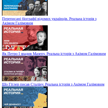
Переписані біографії відомих українців. Реальна історія з
Акімом Галімовим
Як Петро І зрадив Мазепу. Реальна історія з Акімом Галімовим
Що Гітлер писав Сталіну. Реальна історія з Акімом Галімовим