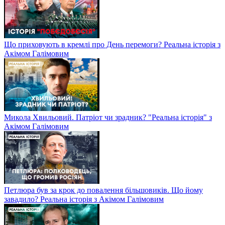
Що приховують в кремлі про День перемоги? Реальна історія з
Акімом Галімовим
Микола Хвильовий. Патріот чи зрадник? "Реальна історія" з
Акімом Галімовим
Петлюра був за крок до повалення більшовиків. Що йому
завадило? Реальна історія з Акімом Галімовим