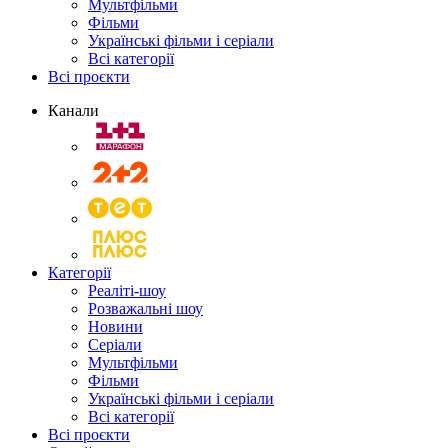
Мультфільми
Фільми
Українські фільми і серіали
Всі категорії
Всі проєкти
Канали
Категорії
Реаліті-шоу
Розважальні шоу
Новини
Серіали
Мультфільми
Фільми
Українські фільми і серіали
Всі категорії
Всі проєкти