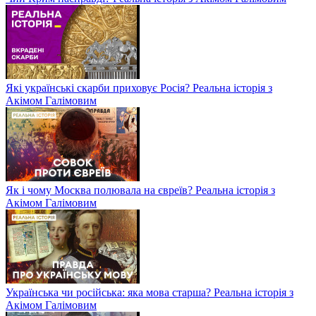
Які українські скарби приховує Росія? Реальна історія з
Акімом Галімовим
Як і чому Москва полювала на євреїв? Реальна історія з
Акімом Галімовим
Українська чи російська: яка мова старша? Реальна історія з
Акімом Галімовим