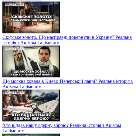
Скіфське золото. Що насправді повернули в Україну? Реальна
історія з Акімом Галімовим
Що москва ховала в Києво-Печерській лаврі? Реальна історія з
Акімом Галімовим
Хто віддав нашу ядерну зброю? Реальна історія з Акімом
Галімовим