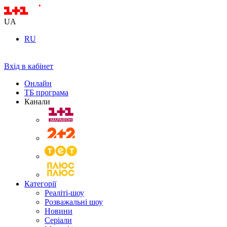
UA
RU
Вхід в кабінет
Онлайн
ТБ програма
Канали
Категорії
Реаліті-шоу
Розважальні шоу
Новини
Серіали