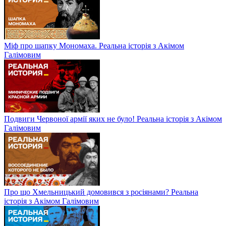
Міф про шапку Мономаха. Реальна історія з Акімом
Галімовим
Подвиги Червоної армії яких не було! Реальна історія з Акімом
Галімовим
Про що Хмельницький домовився з росіянами? Реальна
історія з Акімом Галімовим