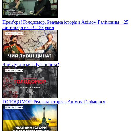
Прем'єра! Голодомор. Реальна історія з Акімом Галімовим – 25
листопада на 1+1 Україна
Чий Луганськ і Луганщина?
ГОЛОДОМОР. Реальна історія з Акімом Галімовим