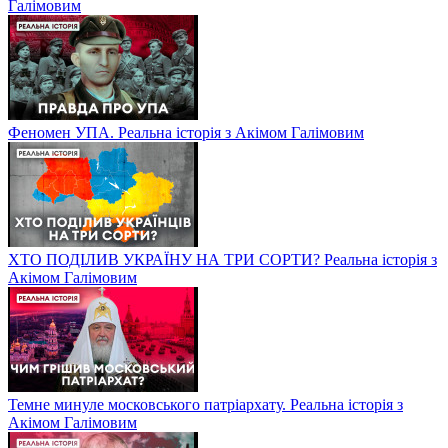
Галімовим
Феномен УПА. Реальна історія з Акімом Галімовим
ХТО ПОДІЛИВ УКРАЇНУ НА ТРИ СОРТИ? Реальна історія з
Акімом Галімовим
Темне минуле московського патріархату. Реальна історія з
Акімом Галімовим