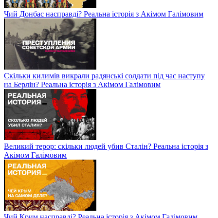
Чий Донбас насправді? Реальна історія з Акімом Галімовим
Скільки килимів викрали радянські солдати під час наступу
на Берлін? Реальна історія з Акімом Галімовим
Великий терор: скільки людей убив Сталін? Реальна історія з
Акімом Галімовим
Чий Крим насправді? Реальна історія з Акімом Галімовим