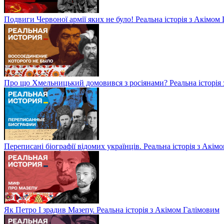
Подвиги Червоної армії яких не було! Реальна історія з Акімом
Про що Хмельницький домовився з росіянами? Реальна історія
Переписані біографії відомих українців. Реальна історія з Акім
Як Петро І зрадив Мазепу. Реальна історія з Акімом Галімовим