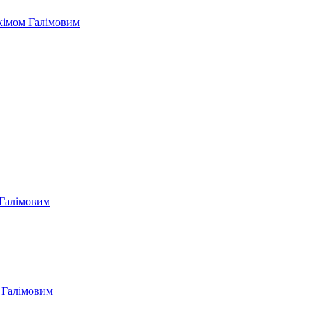
Акімом Галімовим
м Галімовим
м Галімовим