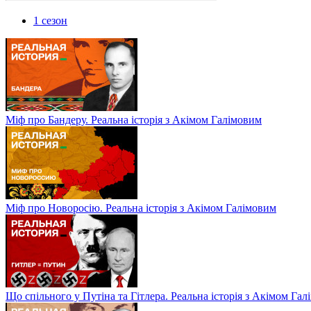
1 сезон
Міф про Бандеру. Реальна історія з Акімом Галімовим
Міф про Новоросію. Реальна історія з Акімом Галімовим
Що спільного у Путіна та Гітлера. Реальна історія з Акімом Га