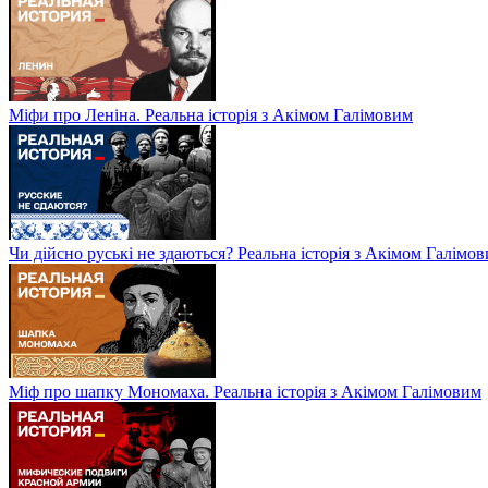
Міфи про Леніна. Реальна історія з Акімом Галімовим
Чи дійсно руські не здаються? Реальна історія з Акімом Галімо
Міф про шапку Мономаха. Реальна історія з Акімом Галімовим