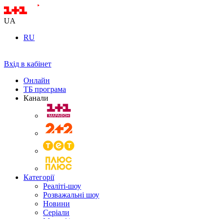
UA
RU
Вхід в кабінет
Онлайн
ТБ програма
Канали
Категорії
Реаліті-шоу
Розважальні шоу
Новини
Серіали