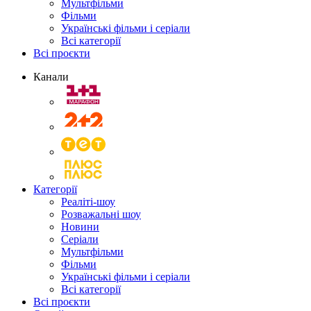
Мультфільми
Фільми
Українські фільми і серіали
Всі категорії
Всі проєкти
Канали
Категорії
Реаліті-шоу
Розважальні шоу
Новини
Серіали
Мультфільми
Фільми
Українські фільми і серіали
Всі категорії
Всі проєкти