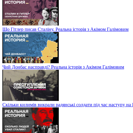
Що Гітлер писав Сталіну. Реальна історія з Акімом Галімовим
Чий Донбас насправді? Реальна історія з Акімом Галімовим
Скільки килимів викрали радянські солдати під час наступу на 