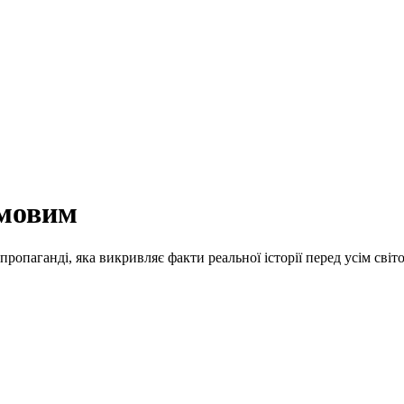
імовим
пропаганді, яка викривляє факти реальної історії перед усім світо