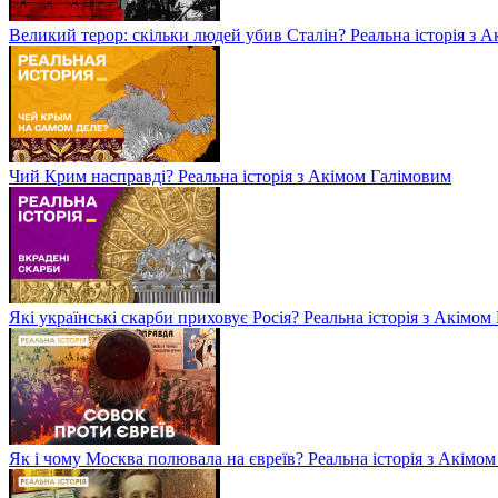
Великий терор: скільки людей убив Сталін? Реальна історія з 
Чий Крим насправді? Реальна історія з Акімом Галімовим
Які українські скарби приховує Росія? Реальна історія з Акімо
Як і чому Москва полювала на євреїв? Реальна історія з Акімо