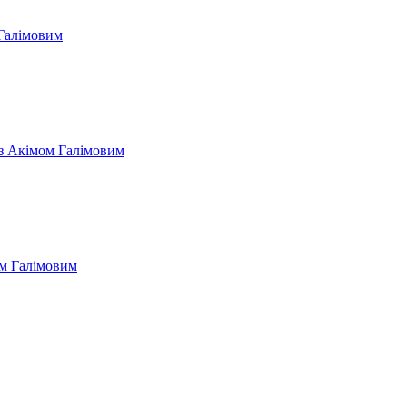
 Галімовим
 з Акімом Галімовим
ом Галімовим