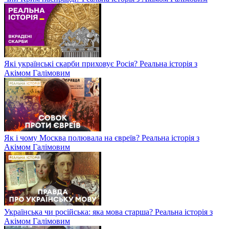
Які українські скарби приховує Росія? Реальна історія з
Акімом Галімовим
Як і чому Москва полювала на євреїв? Реальна історія з
Акімом Галімовим
Українська чи російська: яка мова старша? Реальна історія з
Акімом Галімовим