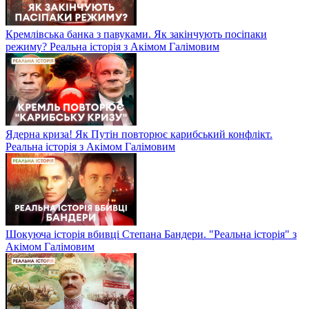
Кремлівська банка з павуками. Як закінчують посіпаки
режиму? Реальна історія з Акімом Галімовим
Ядерна криза! Як Путін повторює карибський конфлікт.
Реальна історія з Акімом Галімовим
Шокуюча історія вбивці Степана Бандери. "Реальна історія" з
Акімом Галімовим