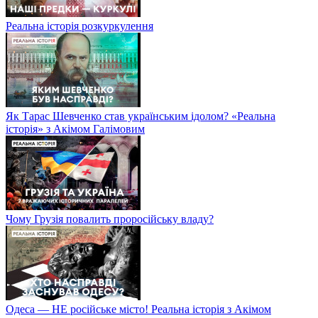
Реальна історія розкуркулення
Як Тарас Шевченко став українським ідолом? «Реальна
історія» з Акімом Галімовим
Чому Грузія повалить проросійську владу?
Одеса — НЕ російське місто! Реальна історія з Акімом