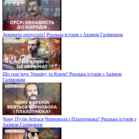
Знищити нерусскіх! Реальна історія з Акімом Галімовим
Що пов’язує Україну та Крим? Реальна історія з Акімом
Галімовим
Чому Путін боїться Чорновола і Плахотнюка? Реальна історія з
Акімом Галімовим