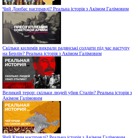
Чий Донбас насправді? Реальна історія з Акімом Галімовим
Скільки килимів викрали радянські солдати під час наступу
на Берлін? Реальна історія з Акімом Галімовим
Великий терор: скільки людей убив Сталін? Реальна історія з
Акімом Галімовим
Чий Крим насправді? Реальна історія з Акімом Галімовим