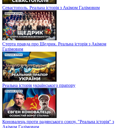
Севастополь. Реальна історія з Акімом Галімовим
Стерта правда про Щедрик. Реальна історія з Акімом
Галімовим
Реальна історія українського прапору
Коновалець проти радянського союзу. "Реальна історія" з
Акімом Галімовим