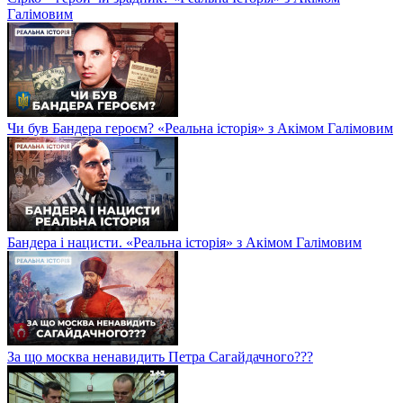
Галімовим
Чи був Бандера героєм? «Реальна історія» з Акімом Галімовим
Бандера і нацисти. «Реальна історія» з Акімом Галімовим
За що москва ненавидить Петра Сагайдачного???