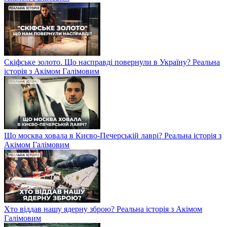
Скіфське золото. Що насправді повернули в Україну? Реальна
історія з Акімом Галімовим
Що москва ховала в Києво-Печерській лаврі? Реальна історія з
Акімом Галімовим
Хто віддав нашу ядерну зброю? Реальна історія з Акімом
Галімовим