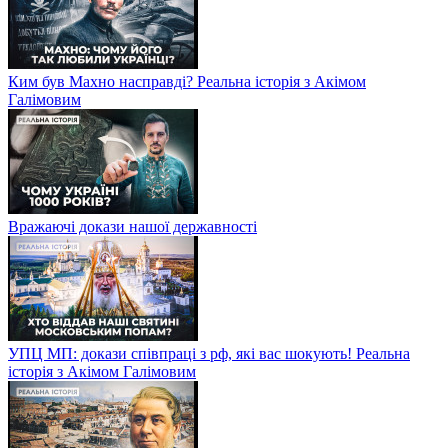
Ким був Махно насправді? Реальна історія з Акімом
Галімовим
Вражаючі докази нашої державності
УПЦ МП: докази співпраці з рф, які вас шокують! Реальна
історія з Акімом Галімовим