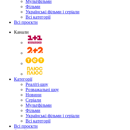
Мультфільми
Фільми
Українські фільми і серіали
Всі категорії
Всі проєкти
Канали
Категорії
Реаліті-шоу
Розважальні шоу
Новини
Серіали
Мультфільми
Фільми
Українські фільми і серіали
Всі категорії
Всі проєкти