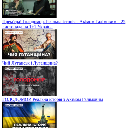
Прем'єра! Голодомор. Реальна історія з Акімом Галімовим – 25
листопада на 1+1 Україна
Чий Луганськ і Луганщина?
ГОЛОДОМОР. Реальна історія з Акімом Галімовим