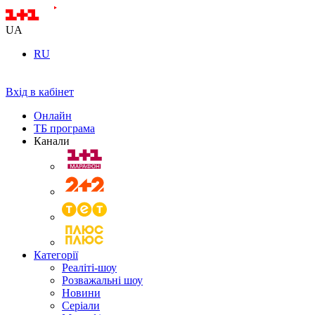
UA
RU
Вхід в кабінет
Онлайн
ТБ програма
Канали
Категорії
Реаліті-шоу
Розважальні шоу
Новини
Серіали