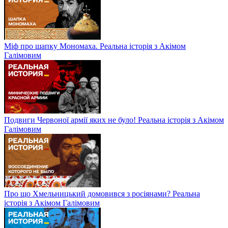
Міф про шапку Мономаха. Реальна історія з Акімом
Галімовим
Подвиги Червоної армії яких не було! Реальна історія з Акімом
Галімовим
Про що Хмельницький домовився з росіянами? Реальна
історія з Акімом Галімовим