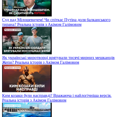
Суд над Мілошевичем! Чи спіткає Путіна доля балканського
тирана? Реальна історія з Акімом Галімовим
Як українські миротворці врятували тисячі мирних мешканців
Жепи? Реальна історія з Акімом Галімовим
Ким козаки були насправді? Вражаюча і найлогічніша версія.
Реальна історія з Акімом Галімовим