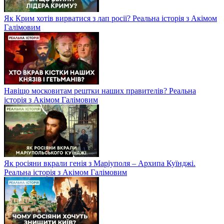
Як Крим хотів вирватися з лап росії? Реальна історія з Акімом
Галімовим
Навіщо московитам рештки наших правителів? Реальна
історія з Акімом Галімовим
Як росіяни вкрали генія з Маріуполя – Архипа Куїнджі.
Реальна історія з Акімом Галімовим