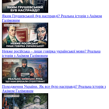
Яким Грушевський був насправді? Реальна історія з Акімом
Галімовим
Невже російська – лише говірка української мови? Реальна
історія з Акімом Галімовим
Походження України. Як все було насправді? Реальна історія з
Акімом Галімовим