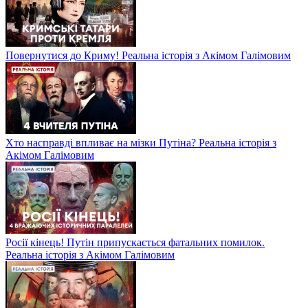
Повернутися до Криму! Реальна історія з Акімом Галімовим
Хто насправді впливає на мізки Путіна? Реальна історія з
Акімом Галімовим
Росії кінець! Путін припускається фатальних помилок.
Реальна історія з Акімом Галімовим