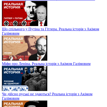
Що спільного у Путіна та Гітлера. Реальна історія з Акімом
Галімовим
Міфи про Леніна. Реальна історія з Акімом Галімовим
Чи дійсно руські не здаються? Реальна історія з Акімом
Галімовим