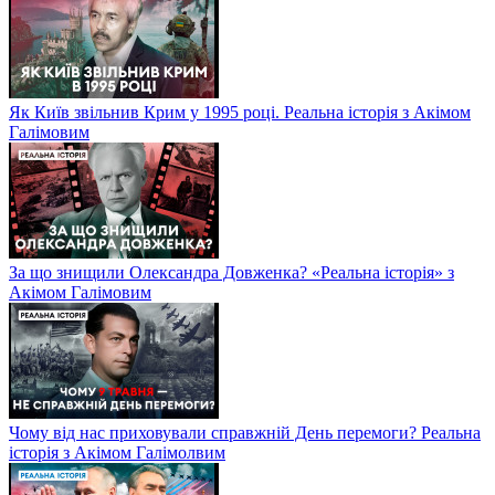
Як Київ звільнив Крим у 1995 році. Реальна історія з Акімом
Галімовим
За що знищили Олександра Довженка? «Реальна історія» з
Акімом Галімовим
Чому від нас приховували справжній День перемоги? Реальна
історія з Акімом Галімолвим