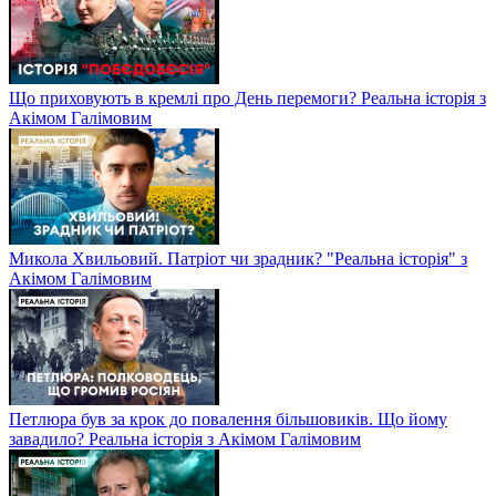
Що приховують в кремлі про День перемоги? Реальна історія з
Акімом Галімовим
Микола Хвильовий. Патріот чи зрадник? "Реальна історія" з
Акімом Галімовим
Петлюра був за крок до повалення більшовиків. Що йому
завадило? Реальна історія з Акімом Галімовим