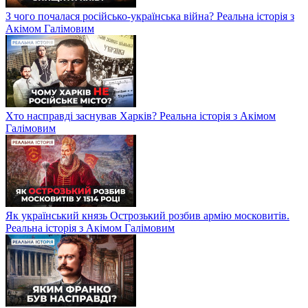
З чого почалася російсько-українська війна? Реальна історія з
Акімом Галімовим
Хто насправді заснував Харків? Реальна історія з Акімом
Галімовим
Як український князь Острозький розбив армію московитів.
Реальна історія з Акімом Галімовим