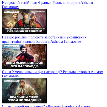
Невідомий геній Іван Франко. Реальна історія з Акімом
Галімовим
Навіщо росіяни полюють за останками українських
правителів? Реальна історія з Акімом Галімовим
Яким Хмельницький був насправді? Реальна історія з Акімом
Галімовим
Сірко – герой чи зрадник? «Реальна Історія» з Акімом