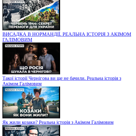
ВИСАДКА В НОРМАНДІЇ. РЕАЛЬНА ІСТОРІЯ З АКІМОМ
ГАЛІМОВИМ
Такої історії Чернігова ви ще не бачили. Реальна історія з
Акімом Галімовим
Як жили козаки? Реальна історія з Акімом Галімовим