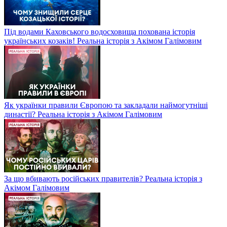
Під водами Каховського водосховища похована історія
українських козаків! Реальна історія з Акімом Галімовим
Як українки правили Європою та закладали наймогутніші
династії? Реальна історія з Акімом Галімовим
За що вбивають російських правителів? Реальна історія з
Акімом Галімовим