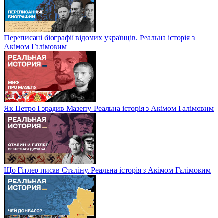
Переписані біографії відомих українців. Реальна історія з
Акімом Галімовим
Як Петро І зрадив Мазепу. Реальна історія з Акімом Галімовим
Що Гітлер писав Сталіну. Реальна історія з Акімом Галімовим