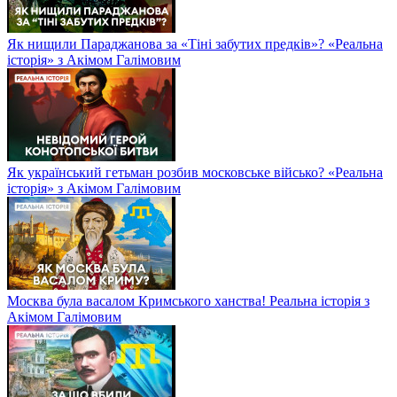
Як нищили Параджанова за «Тіні забутих предків»? «Реальна
історія» з Акімом Галімовим
Як український гетьман розбив московське військо? «Реальна
історія» з Акімом Галімовим
Москва була васалом Кримського ханства! Реальна історія з
Акімом Галімовим