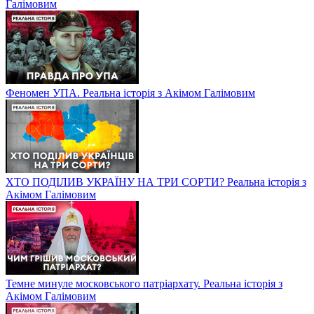
Галімовим
Феномен УПА. Реальна історія з Акімом Галімовим
ХТО ПОДІЛИВ УКРАЇНУ НА ТРИ СОРТИ? Реальна історія з
Акімом Галімовим
Темне минуле московського патріархату. Реальна історія з
Акімом Галімовим