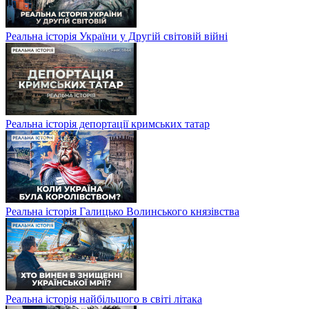
Реальна історія України у Другій світовій війні
Реальна історія депортації кримських татар
Реальна історія Галицько Волинського князівства
Реальна історія найбільшого в світі літака