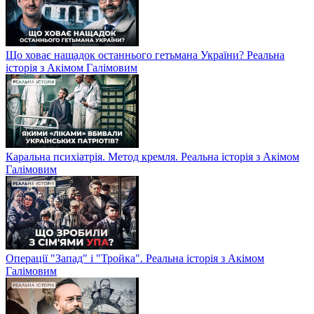
Що ховає нащадок останнього гетьмана України? Реальна
історія з Акімом Галімовим
Каральна психіатрія. Метод кремля. Реальна історія з Акімом
Галімовим
Операції "Запад" і "Тройка". Реальна історія з Акімом
Галімовим