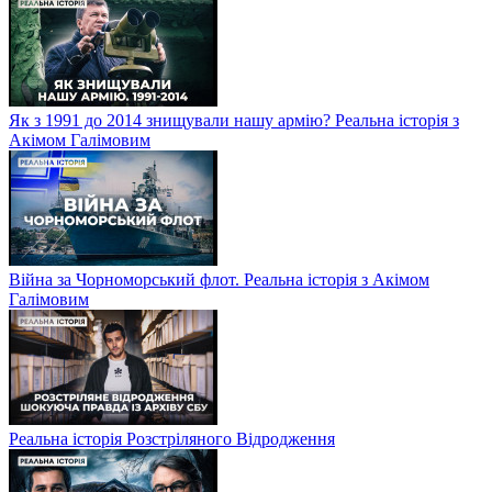
Як з 1991 до 2014 знищували нашу армію? Реальна історія з
Акімом Галімовим
Війна за Чорноморський флот. Реальна історія з Акімом
Галімовим
Реальна історія Розстріляного Відродження