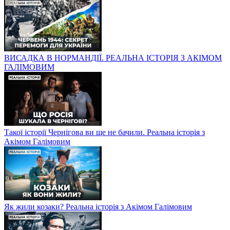
ВИСАДКА В НОРМАНДІЇ. РЕАЛЬНА ІСТОРІЯ З АКІМОМ
ГАЛІМОВИМ
Такої історії Чернігова ви ще не бачили. Реальна історія з
Акімом Галімовим
Як жили козаки? Реальна історія з Акімом Галімовим