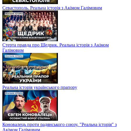
Севастополь. Реальна історія з Акімом Галімовим
Стерта правда про Щедрик. Реальна історія з Акімом
Галімовим
Реальна історія українського прапору
Коновалець проти радянського союзу. "Реальна історія" з
Акімом Галімовим