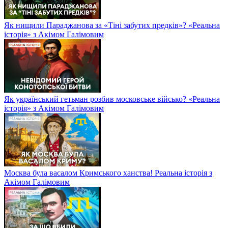
Як нищили Параджанова за «Тіні забутих предків»? «Реальна
історія» з Акімом Галімовим
Як український гетьман розбив московське військо? «Реальна
історія» з Акімом Галімовим
Москва була васалом Кримського ханства! Реальна історія з
Акімом Галімовим