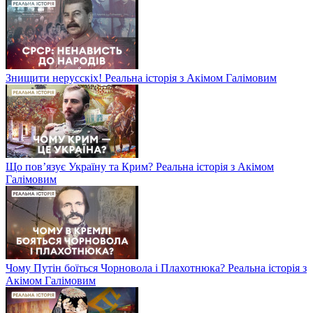
Знищити нерусскіх! Реальна історія з Акімом Галімовим
Що пов’язує Україну та Крим? Реальна історія з Акімом
Галімовим
Чому Путін боїться Чорновола і Плахотнюка? Реальна історія з
Акімом Галімовим