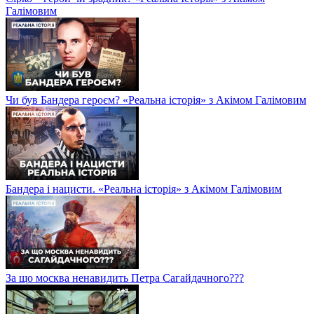
Галімовим
Чи був Бандера героєм? «Реальна історія» з Акімом Галімовим
Бандера і нацисти. «Реальна історія» з Акімом Галімовим
За що москва ненавидить Петра Сагайдачного???