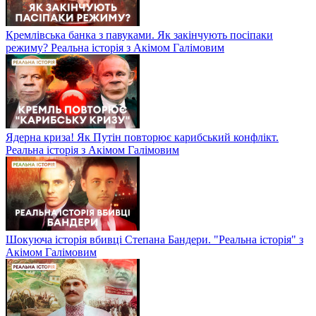
Кремлівська банка з павуками. Як закінчують посіпаки
режиму? Реальна історія з Акімом Галімовим
Ядерна криза! Як Путін повторює карибський конфлікт.
Реальна історія з Акімом Галімовим
Шокуюча історія вбивці Степана Бандери. "Реальна історія" з
Акімом Галімовим