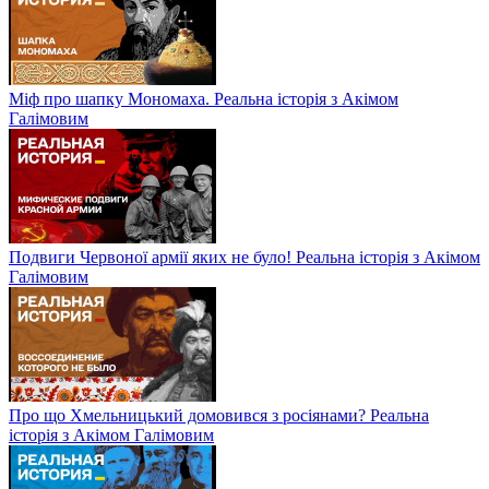
Міф про шапку Мономаха. Реальна історія з Акімом
Галімовим
Подвиги Червоної армії яких не було! Реальна історія з Акімом
Галімовим
Про що Хмельницький домовився з росіянами? Реальна
історія з Акімом Галімовим