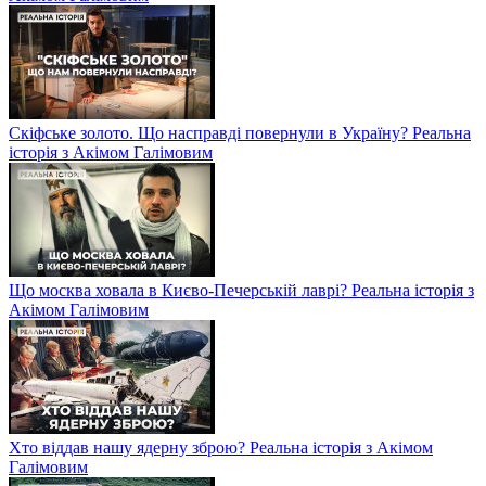
Скіфське золото. Що насправді повернули в Україну? Реальна
історія з Акімом Галімовим
Що москва ховала в Києво-Печерській лаврі? Реальна історія з
Акімом Галімовим
Хто віддав нашу ядерну зброю? Реальна історія з Акімом
Галімовим