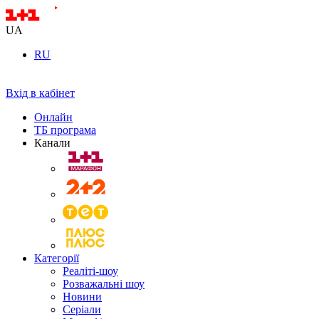
UA
RU
Вхід в кабінет
Онлайн
ТБ програма
Канали
Категорії
Реаліті-шоу
Розважальні шоу
Новини
Серіали