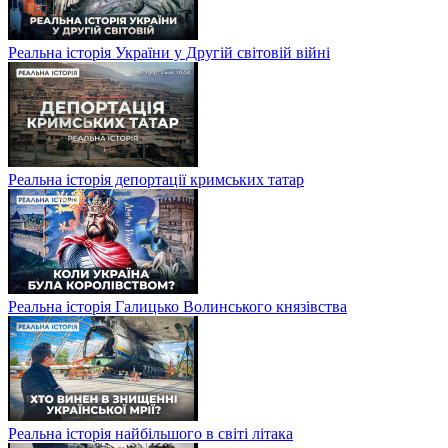
Реальна історія України у Другій світовій війні
Реальна історія депортації кримських татар
Реальна історія Галицько Волинського князівства
Реальна історія найбільшого в світі літака