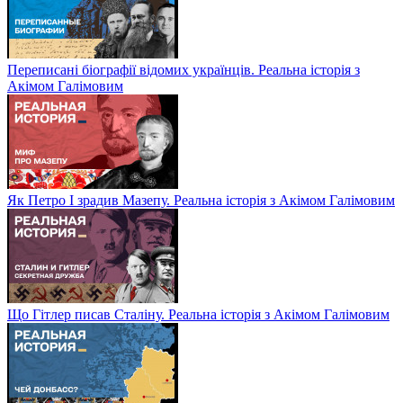
Переписані біографії відомих українців. Реальна історія з
Акімом Галімовим
Як Петро І зрадив Мазепу. Реальна історія з Акімом Галімовим
Що Гітлер писав Сталіну. Реальна історія з Акімом Галімовим