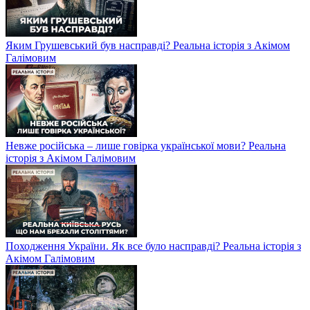
Яким Грушевський був насправді? Реальна історія з Акімом
Галімовим
Невже російська – лише говірка української мови? Реальна
історія з Акімом Галімовим
Походження України. Як все було насправді? Реальна історія з
Акімом Галімовим