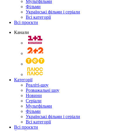
Мультфільми
Фільми
Українські фільми і серіали
Всі категорії
Всі проєкти
Канали
Категорії
Реаліті-шоу
Розважальні шоу
Новини
Серіали
Мультфільми
Фільми
Українські фільми і серіали
Всі категорії
Всі проєкти