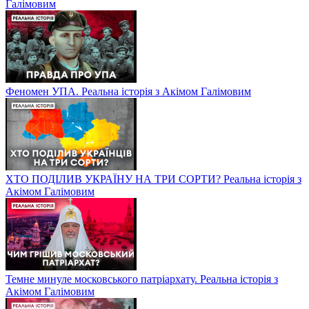
Галімовим
Феномен УПА. Реальна історія з Акімом Галімовим
ХТО ПОДІЛИВ УКРАЇНУ НА ТРИ СОРТИ? Реальна історія з
Акімом Галімовим
Темне минуле московського патріархату. Реальна історія з
Акімом Галімовим