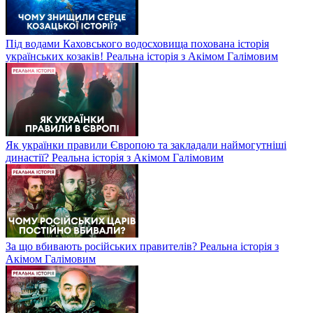
Під водами Каховського водосховища похована історія
українських козаків! Реальна історія з Акімом Галімовим
Як українки правили Європою та закладали наймогутніші
династії? Реальна історія з Акімом Галімовим
За що вбивають російських правителів? Реальна історія з
Акімом Галімовим