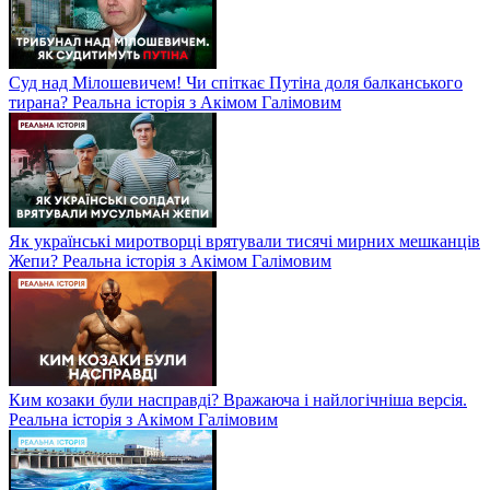
Суд над Мілошевичем! Чи спіткає Путіна доля балканського
тирана? Реальна історія з Акімом Галімовим
Як українські миротворці врятували тисячі мирних мешканців
Жепи? Реальна історія з Акімом Галімовим
Ким козаки були насправді? Вражаюча і найлогічніша версія.
Реальна історія з Акімом Галімовим