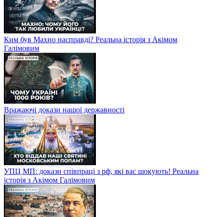
Ким був Махно насправді? Реальна історія з Акімом
Галімовим
Вражаючі докази нашої державності
УПЦ МП: докази співпраці з рф, які вас шокують! Реальна
історія з Акімом Галімовим