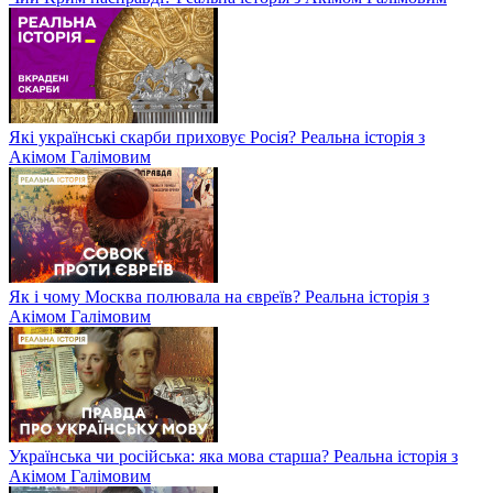
Які українські скарби приховує Росія? Реальна історія з
Акімом Галімовим
Як і чому Москва полювала на євреїв? Реальна історія з
Акімом Галімовим
Українська чи російська: яка мова старша? Реальна історія з
Акімом Галімовим