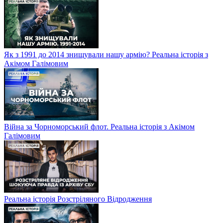
Як з 1991 до 2014 знищували нашу армію? Реальна історія з
Акімом Галімовим
Війна за Чорноморський флот. Реальна історія з Акімом
Галімовим
Реальна історія Розстріляного Відродження