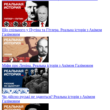
Що спільного у Путіна та Гітлера. Реальна історія з Акімом
Галімовим
Міфи про Леніна. Реальна історія з Акімом Галімовим
Чи дійсно руські не здаються? Реальна історія з Акімом
Галімовим