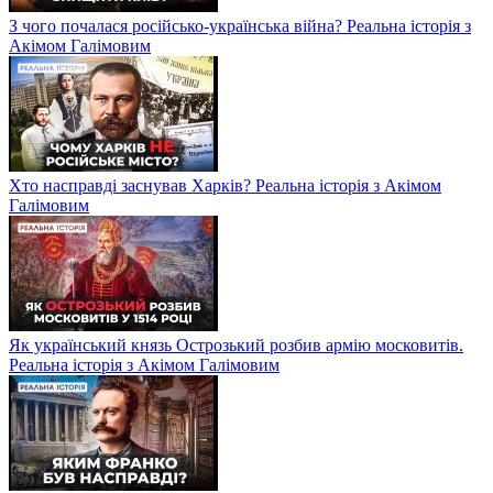
З чого почалася російсько-українська війна? Реальна історія з
Акімом Галімовим
Хто насправді заснував Харків? Реальна історія з Акімом
Галімовим
Як український князь Острозький розбив армію московитів.
Реальна історія з Акімом Галімовим