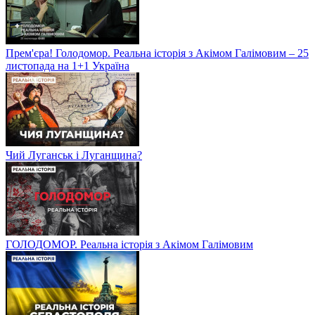
Прем'єра! Голодомор. Реальна історія з Акімом Галімовим – 25
листопада на 1+1 Україна
Чий Луганськ і Луганщина?
ГОЛОДОМОР. Реальна історія з Акімом Галімовим