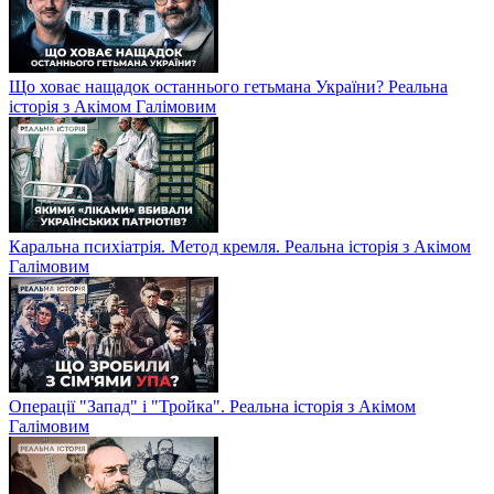
Що ховає нащадок останнього гетьмана України? Реальна
історія з Акімом Галімовим
Каральна психіатрія. Метод кремля. Реальна історія з Акімом
Галімовим
Операції "Запад" і "Тройка". Реальна історія з Акімом
Галімовим