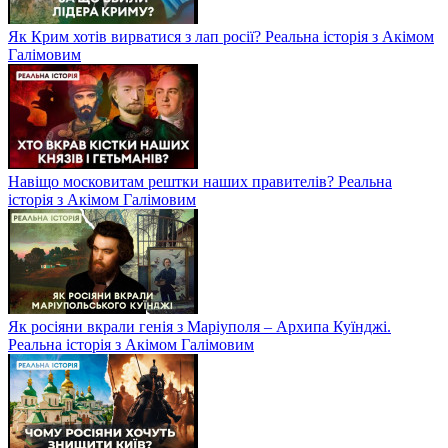
Як Крим хотів вирватися з лап росії? Реальна історія з Акімом
Галімовим
Навіщо московитам рештки наших правителів? Реальна
історія з Акімом Галімовим
Як росіяни вкрали генія з Маріуполя – Архипа Куїнджі.
Реальна історія з Акімом Галімовим