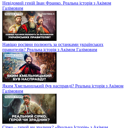
Невідомий геній Іван Франко. Реальна історія з Акімом
Галімовим
Навіщо росіяни полюють за останками українських
правителів? Реальна історія з Акімом Галімовим
Яким Хмельницький був насправді? Реальна історія з Акімом
Галімовим
Сірко – герой чи зрадник? «Реальна Історія» з Акімом