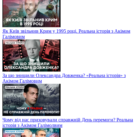
Як Київ звільнив Крим у 1995 році. Реальна історія з Акімом
Галімовим
За що знищили Олександра Довженка? «Реальна історія» з
Акімом Галімовим
Чому від нас приховували справжній День перемоги? Реальна
історія з Акімом Галімолвим