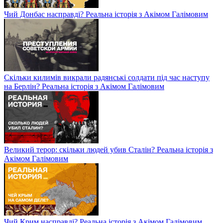
Чий Донбас насправді? Реальна історія з Акімом Галімовим
Скільки килимів викрали радянські солдати під час наступу
на Берлін? Реальна історія з Акімом Галімовим
Великий терор: скільки людей убив Сталін? Реальна історія з
Акімом Галімовим
Чий Крим насправді? Реальна історія з Акімом Галімовим