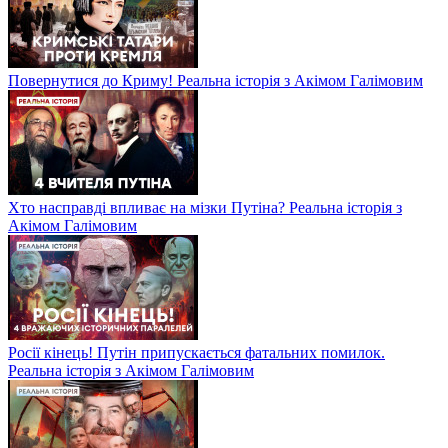
Повернутися до Криму! Реальна історія з Акімом Галімовим
Хто насправді впливає на мізки Путіна? Реальна історія з
Акімом Галімовим
Росії кінець! Путін припускається фатальних помилок.
Реальна історія з Акімом Галімовим