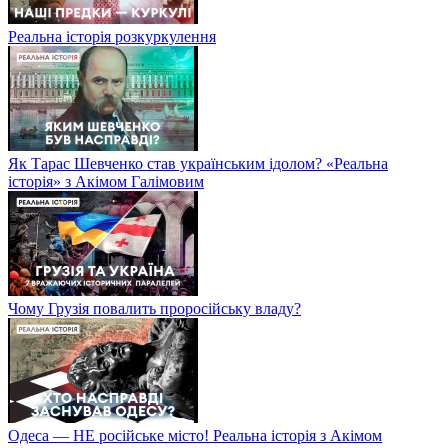
Реальна історія розкуркулення
Як Тарас Шевченко став українським ідолом? «Реальна
історія» з Акімом Галімовим
Чому Грузія повалить проросійську владу?
Одеса — НЕ російське місто! Реальна історія з Акімом