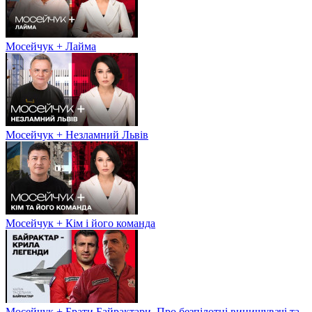
Мосейчук + Лайма
Мосейчук + Незламний Львів
Мосейчук + Кім і його команда
Мосейчук + Брати Байрактари. Про безпілотні винищувачі та