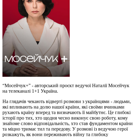
“Мосейчук+” - авторський проєкт ведучої Наталії Мосейчук
на телеканалі 1+1 Україна.
На глядачів чекають відверті розмови з українцями - людьми,
які впливають на долю нашої країни, які своїми вчинками
рухають країну вперед та визначають її майбутнє. Це глибокі
історії про тих, хто щодня чесно виконує свою роботу, кому
знайоме слово відповідальність, хто став фундаментом країни
та міцно тримає тил та передову. У розмові із ведучою герої
розкажуть, як вони переживають війну та глибоку