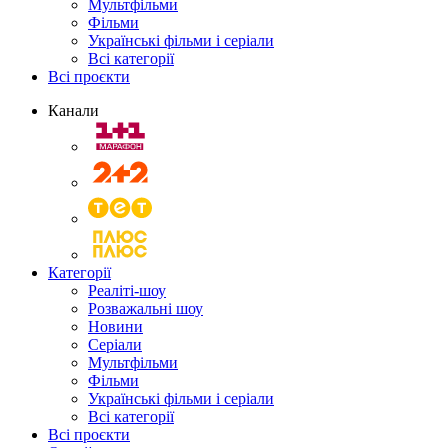
Мультфільми
Фільми
Українські фільми і серіали
Всі категорії
Всі проєкти
Канали
Категорії
Реаліті-шоу
Розважальні шоу
Новини
Серіали
Мультфільми
Фільми
Українські фільми і серіали
Всі категорії
Всі проєкти