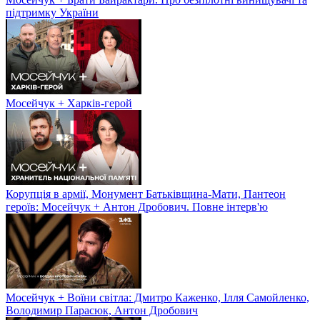
підтримку України
Мосейчук + Харків-герой
Корупція в армії, Монумент Батьківщина-Мати, Пантеон
героїв: Мосейчук + Антон Дробович. Повне інтерв'ю
Мосейчук + Воїни світла: Дмитро Каженко, Ілля Самойленко,
Володимир Парасюк, Антон Дробович