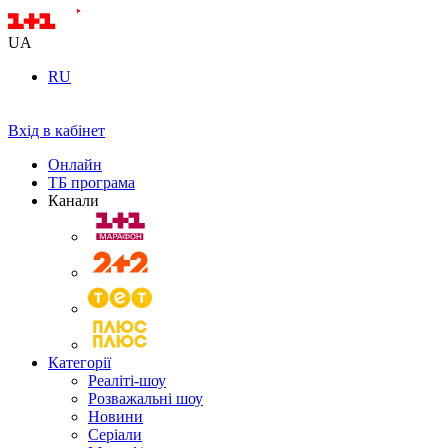
UA
RU
Вхід в кабінет
Онлайн
ТБ програма
Канали
Категорії
Реаліті-шоу
Розважальні шоу
Новини
Серіали