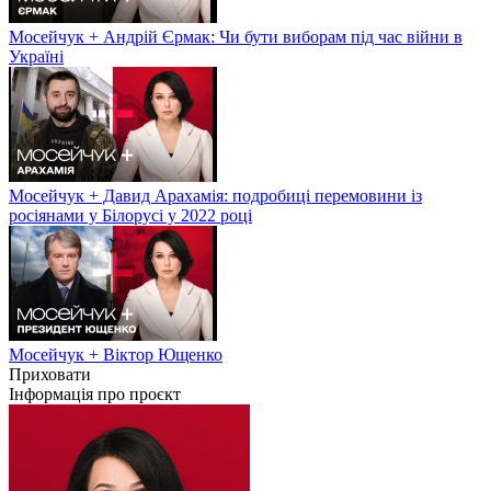
Мосейчук + Андрій Єрмак: Чи бути виборам під час війни в
Україні
Мосейчук + Давид Арахамія: подробиці перемовини із
росіянами у Білорусі у 2022 році
Мосейчук + Віктор Ющенко
Приховати
Інформація про проєкт