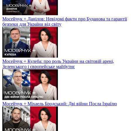
Мосейчук + Данілов: Невідомі факти про Буданова та гарантії
безпеки для України від світу
Мосейчук + Кулеба: про роль України на світовій арені,
Зеленського і європейське майбутнє
Мосейчук + Міхаель Бродський: Дві війни Посла Ізраїлю