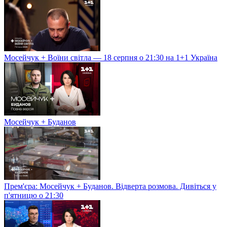
Мосейчук + Воїни світла — 18 серпня о 21:30 на 1+1 Україна
Мосейчук + Буданов
Прем'єра: Мосейчук + Буданов. Відверта розмова. Дивіться у
п'ятницю о 21:30