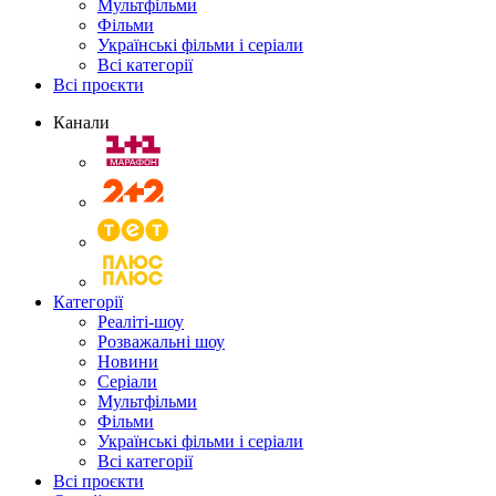
Мультфільми
Фільми
Українські фільми і серіали
Всі категорії
Всі проєкти
Канали
Категорії
Реаліті-шоу
Розважальні шоу
Новини
Серіали
Мультфільми
Фільми
Українські фільми і серіали
Всі категорії
Всі проєкти