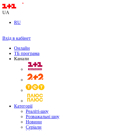
UA
RU
Вхід в кабінет
Онлайн
ТБ програма
Канали
Категорії
Реаліті-шоу
Розважальні шоу
Новини
Серіали