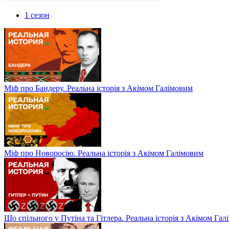
1 сезон
Міф про Бандеру. Реальна історія з Акімом Галімовим
Міф про Новоросію. Реальна історія з Акімом Галімовим
Що спільного у Путіна та Гітлера. Реальна історія з Акімом Га