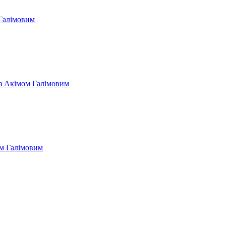
 Галімовим
 з Акімом Галімовим
ом Галімовим