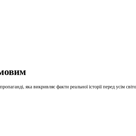
імовим
пропаганді, яка викривляє факти реальної історії перед усім світо