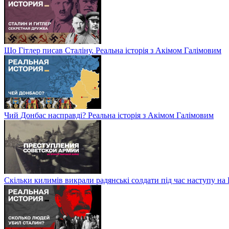
Що Гітлер писав Сталіну. Реальна історія з Акімом Галімовим
Чий Донбас насправді? Реальна історія з Акімом Галімовим
Скільки килимів викрали радянські солдати під час наступу на 