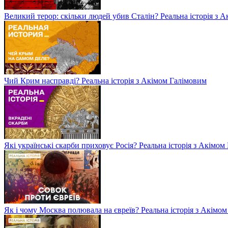
Великий терор: скільки людей убив Сталін? Реальна історія з 
Чий Крим насправді? Реальна історія з Акімом Галімовим
Які українські скарби приховує Росія? Реальна історія з Акімо
Як і чому Москва полювала на євреїв? Реальна історія з Акімо