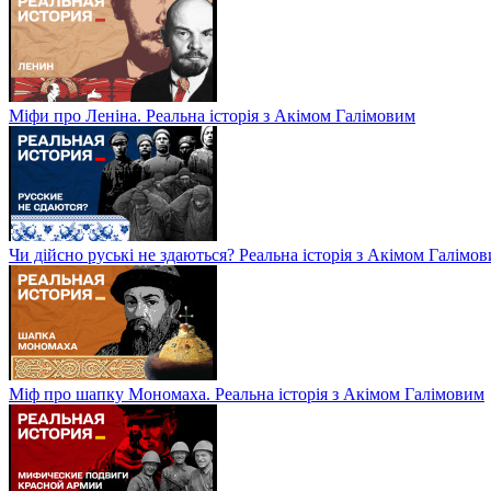
Міфи про Леніна. Реальна історія з Акімом Галімовим
Чи дійсно руські не здаються? Реальна історія з Акімом Галімо
Міф про шапку Мономаха. Реальна історія з Акімом Галімовим