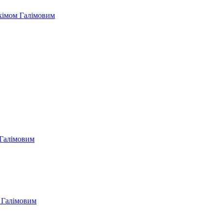
Акімом Галімовим
м Галімовим
м Галімовим