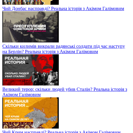
Чий Донбас насправді? Реальна історія з Акімом Галімовим
Скільки килимів викрали радянські солдати під час наступу
на Берлін? Реальна історія з Акімом Галімовим
Великий терор: скільки людей убив Сталін? Реальна історія з
Акімом Галімовим
Чий Крим насправді? Реальна історія з Акімом Галімовим