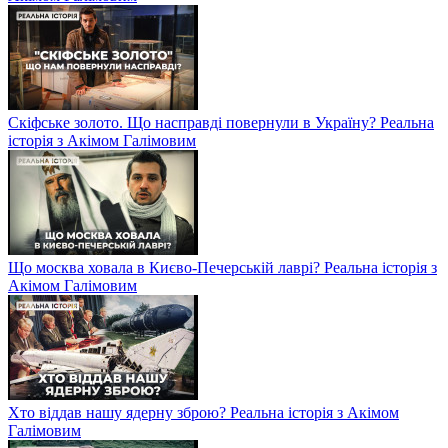
Скіфське золото. Що насправді повернули в Україну? Реальна
історія з Акімом Галімовим
Що москва ховала в Києво-Печерській лаврі? Реальна історія з
Акімом Галімовим
Хто віддав нашу ядерну зброю? Реальна історія з Акімом
Галімовим