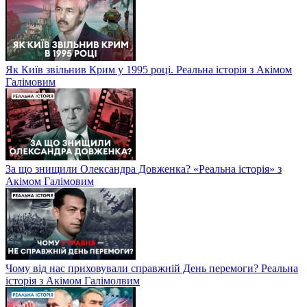
Як Київ звільнив Крим у 1995 році. Реальна історія з Акімом
Галімовим
За що знищили Олександра Довженка? «Реальна історія» з
Акімом Галімовим
Чому від нас приховували справжній День перемоги? Реальна
історія з Акімом Галімолвим