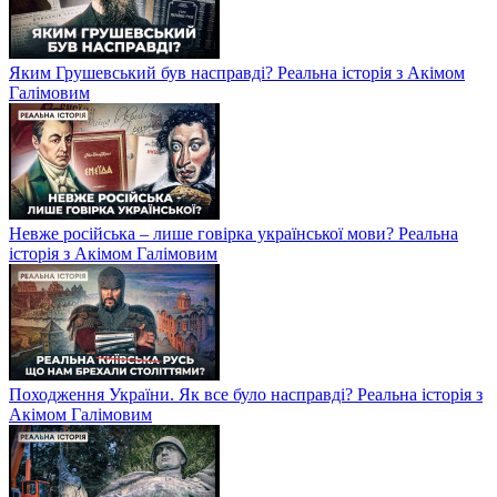
Яким Грушевський був насправді? Реальна історія з Акімом
Галімовим
Невже російська – лише говірка української мови? Реальна
історія з Акімом Галімовим
Походження України. Як все було насправді? Реальна історія з
Акімом Галімовим