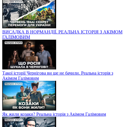
ВИСАДКА В НОРМАНДІЇ. РЕАЛЬНА ІСТОРІЯ З АКІМОМ
ГАЛІМОВИМ
Такої історії Чернігова ви ще не бачили. Реальна історія з
Акімом Галімовим
Як жили козаки? Реальна історія з Акімом Галімовим