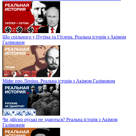
Що спільного у Путіна та Гітлера. Реальна історія з Акімом
Галімовим
Міфи про Леніна. Реальна історія з Акімом Галімовим
Чи дійсно руські не здаються? Реальна історія з Акімом
Галімовим