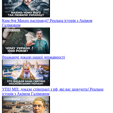
Ким був Махно насправді? Реальна історія з Акімом
Галімовим
Вражаючі докази нашої державності
УПЦ МП: докази співпраці з рф, які вас шокують! Реальна
історія з Акімом Галімовим