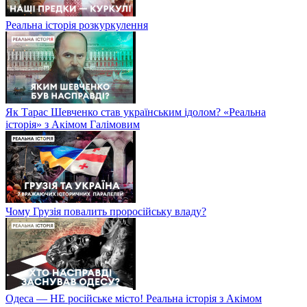
Реальна історія розкуркулення
Як Тарас Шевченко став українським ідолом? «Реальна
історія» з Акімом Галімовим
Чому Грузія повалить проросійську владу?
Одеса — НЕ російське місто! Реальна історія з Акімом