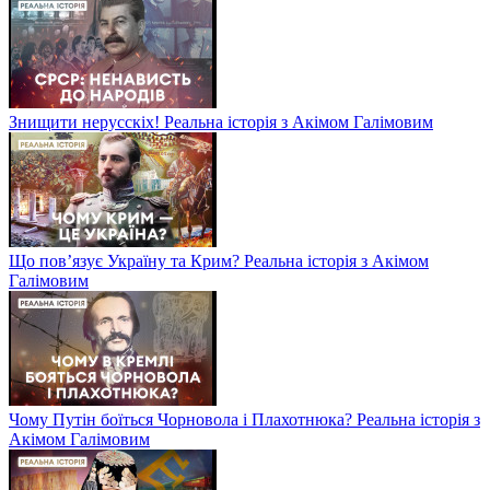
Знищити нерусскіх! Реальна історія з Акімом Галімовим
Що пов’язує Україну та Крим? Реальна історія з Акімом
Галімовим
Чому Путін боїться Чорновола і Плахотнюка? Реальна історія з
Акімом Галімовим