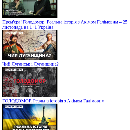
Прем'єра! Голодомор. Реальна історія з Акімом Галімовим – 25
листопада на 1+1 Україна
Чий Луганськ і Луганщина?
ГОЛОДОМОР. Реальна історія з Акімом Галімовим