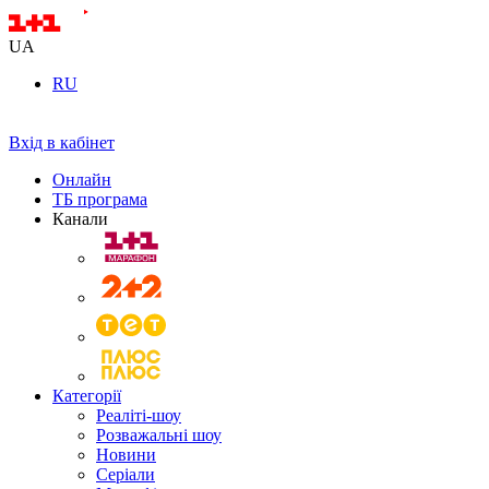
UA
RU
Вхід в кабінет
Онлайн
ТБ програма
Канали
Категорії
Реаліті-шоу
Розважальні шоу
Новини
Серіали