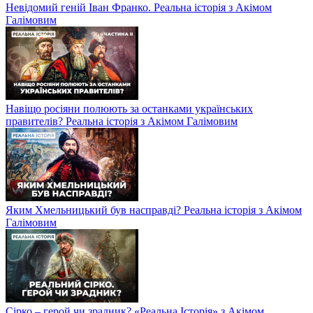
Невідомий геній Іван Франко. Реальна історія з Акімом
Галімовим
Навіщо росіяни полюють за останками українських
правителів? Реальна історія з Акімом Галімовим
Яким Хмельницький був насправді? Реальна історія з Акімом
Галімовим
Сірко – герой чи зрадник? «Реальна Історія» з Акімом