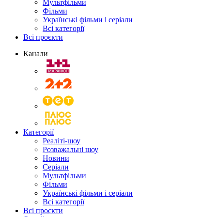
Мультфільми
Фільми
Українські фільми і серіали
Всі категорії
Всі проєкти
Канали
Категорії
Реаліті-шоу
Розважальні шоу
Новини
Серіали
Мультфільми
Фільми
Українські фільми і серіали
Всі категорії
Всі проєкти