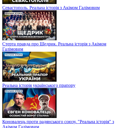
Севастополь. Реальна історія з Акімом Галімовим
Стерта правда про Щедрик. Реальна історія з Акімом
Галімовим
Реальна історія українського прапору
Коновалець проти радянського союзу. "Реальна історія" з
Акімом Галімовим