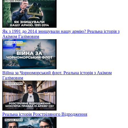
Як з 1991 до 2014 знищували нашу армію? Реальна історія з
Акімом Галімовим
Війна за Чорноморський флот. Реальна історія з Акімом
Галімовим
Реальна історія Розстріляного Відродження