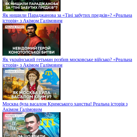
Як нищили Параджанова за «Тіні забутих предків»? «Реальна
історія» з Акімом Галімовим
Як український гетьман розбив московське військо? «Реальна
історія» з Акімом Галімовим
Москва була васалом Кримського ханства! Реальна історія з
Акімом Галімовим