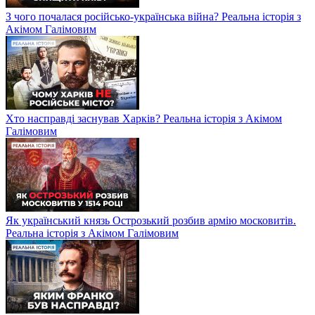
З чого почалася російсько-українська війна? Реальна історія з
Акімом Галімовим
Хто насправді заснував Харків? Реальна історія з Акімом
Галімовим
Як український князь Острозький розбив армію московитів.
Реальна історія з Акімом Галімовим