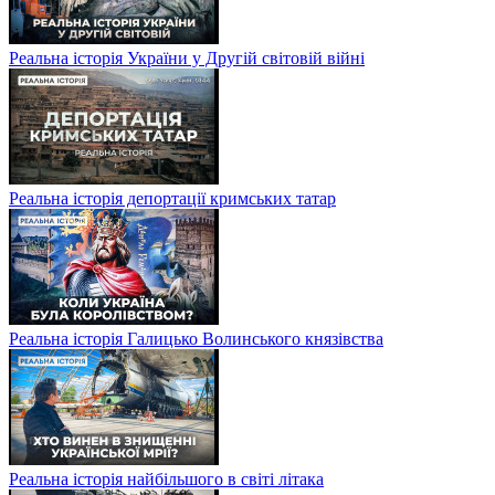
Реальна історія України у Другій світовій війні
Реальна історія депортації кримських татар
Реальна історія Галицько Волинського князівства
Реальна історія найбільшого в світі літака