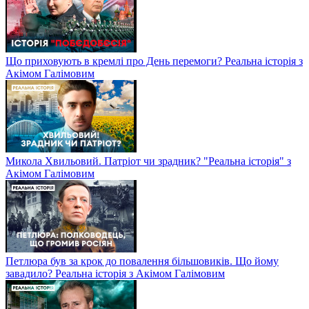
Що приховують в кремлі про День перемоги? Реальна історія з
Акімом Галімовим
Микола Хвильовий. Патріот чи зрадник? "Реальна історія" з
Акімом Галімовим
Петлюра був за крок до повалення більшовиків. Що йому
завадило? Реальна історія з Акімом Галімовим