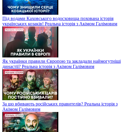
Під водами Каховського водосховища похована історія
українських козаків! Реальна історія з Акімом Галімовим
Як українки правили Європою та закладали наймогутніші
династії? Реальна історія з Акімом Галімовим
За що вбивають російських правителів? Реальна історія з
Акімом Галімовим