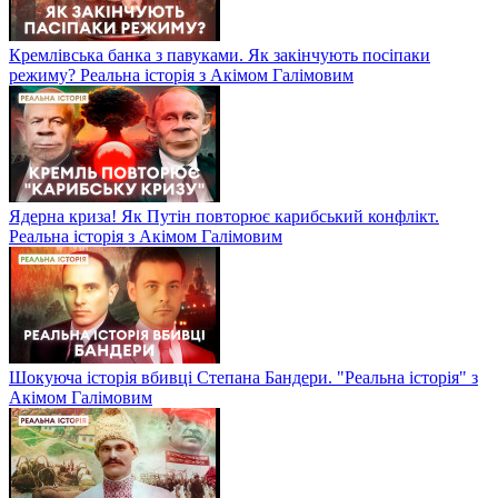
Кремлівська банка з павуками. Як закінчують посіпаки
режиму? Реальна історія з Акімом Галімовим
Ядерна криза! Як Путін повторює карибський конфлікт.
Реальна історія з Акімом Галімовим
Шокуюча історія вбивці Степана Бандери. "Реальна історія" з
Акімом Галімовим