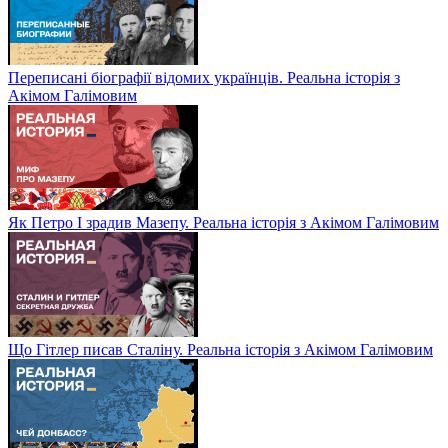
Переписані біографії відомих українців. Реальна історія з
Акімом Галімовим
Як Петро І зрадив Мазепу. Реальна історія з Акімом Галімовим
Що Гітлер писав Сталіну. Реальна історія з Акімом Галімовим