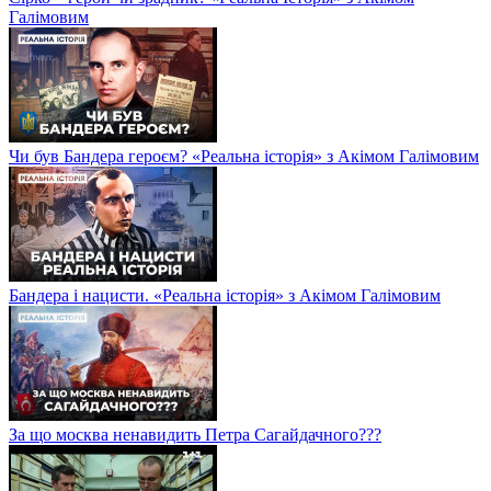
Галімовим
Чи був Бандера героєм? «Реальна історія» з Акімом Галімовим
Бандера і нацисти. «Реальна історія» з Акімом Галімовим
За що москва ненавидить Петра Сагайдачного???