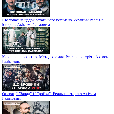
Що ховає нащадок останнього гетьмана України? Реальна
історія з Акімом Галімовим
Каральна психіатрія. Метод кремля. Реальна історія з Акімом
Галімовим
Операції "Запад" і "Тройка". Реальна історія з Акімом
Галімовим