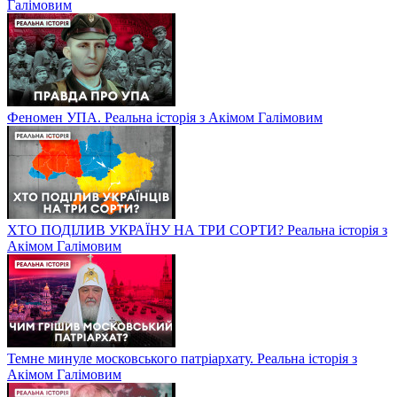
Галімовим
Феномен УПА. Реальна історія з Акімом Галімовим
ХТО ПОДІЛИВ УКРАЇНУ НА ТРИ СОРТИ? Реальна історія з
Акімом Галімовим
Темне минуле московського патріархату. Реальна історія з
Акімом Галімовим