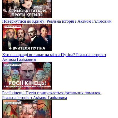
Повернутися до Криму! Реальна історія з Акімом Галімовим
Хто насправді впливає на мізки Путіна? Реальна історія з
Акімом Галімовим
Росії кінець! Путін припускається фатальних помилок.
Реальна історія з Акімом Галімовим