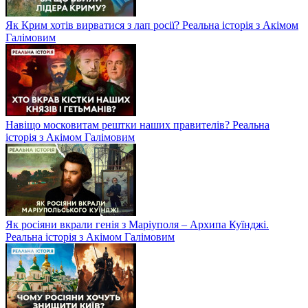
Як Крим хотів вирватися з лап росії? Реальна історія з Акімом
Галімовим
Навіщо московитам рештки наших правителів? Реальна
історія з Акімом Галімовим
Як росіяни вкрали генія з Маріуполя – Архипа Куїнджі.
Реальна історія з Акімом Галімовим