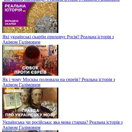
Які українські скарби приховує Росія? Реальна історія з
Акімом Галімовим
Як і чому Москва полювала на євреїв? Реальна історія з
Акімом Галімовим
Українська чи російська: яка мова старша? Реальна історія з
Акімом Галімовим