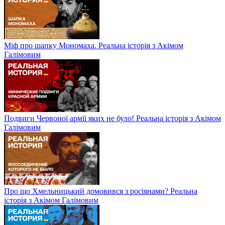
Міф про шапку Мономаха. Реальна історія з Акімом
Галімовим
Подвиги Червоної армії яких не було! Реальна історія з Акімом
Галімовим
Про що Хмельницький домовився з росіянами? Реальна
історія з Акімом Галімовим