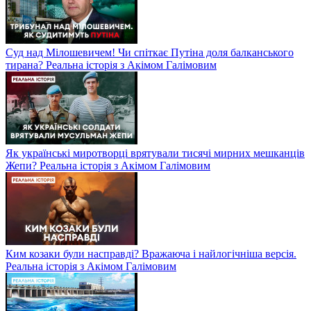
Суд над Мілошевичем! Чи спіткає Путіна доля балканського
тирана? Реальна історія з Акімом Галімовим
Як українські миротворці врятували тисячі мирних мешканців
Жепи? Реальна історія з Акімом Галімовим
Ким козаки були насправді? Вражаюча і найлогічніша версія.
Реальна історія з Акімом Галімовим