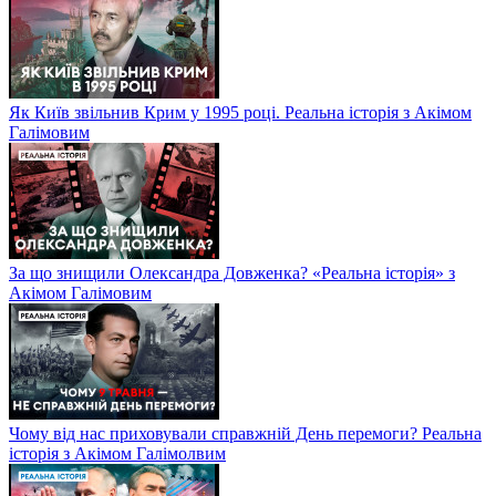
Як Київ звільнив Крим у 1995 році. Реальна історія з Акімом
Галімовим
За що знищили Олександра Довженка? «Реальна історія» з
Акімом Галімовим
Чому від нас приховували справжній День перемоги? Реальна
історія з Акімом Галімолвим