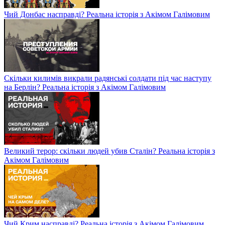
Чий Донбас насправді? Реальна історія з Акімом Галімовим
Скільки килимів викрали радянські солдати під час наступу
на Берлін? Реальна історія з Акімом Галімовим
Великий терор: скільки людей убив Сталін? Реальна історія з
Акімом Галімовим
Чий Крим насправді? Реальна історія з Акімом Галімовим