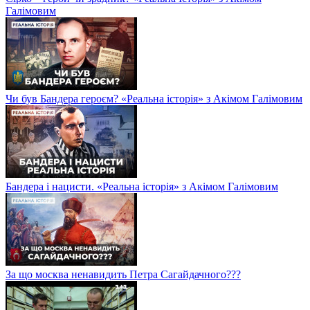
Галімовим
Чи був Бандера героєм? «Реальна історія» з Акімом Галімовим
Бандера і нацисти. «Реальна історія» з Акімом Галімовим
За що москва ненавидить Петра Сагайдачного???