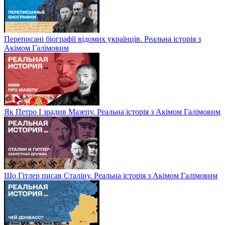
Переписані біографії відомих українців. Реальна історія з
Акімом Галімовим
Як Петро І зрадив Мазепу. Реальна історія з Акімом Галімовим
Що Гітлер писав Сталіну. Реальна історія з Акімом Галімовим