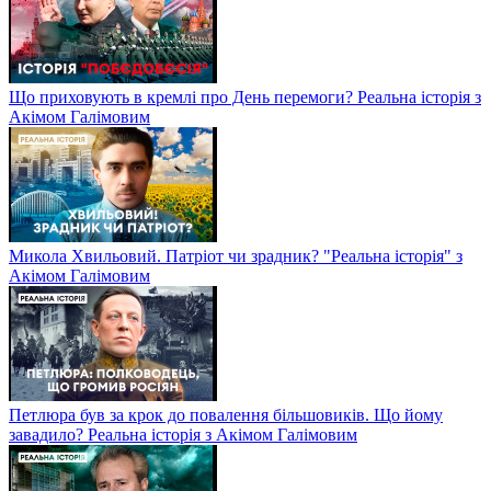
Що приховують в кремлі про День перемоги? Реальна історія з
Акімом Галімовим
Микола Хвильовий. Патріот чи зрадник? "Реальна історія" з
Акімом Галімовим
Петлюра був за крок до повалення більшовиків. Що йому
завадило? Реальна історія з Акімом Галімовим