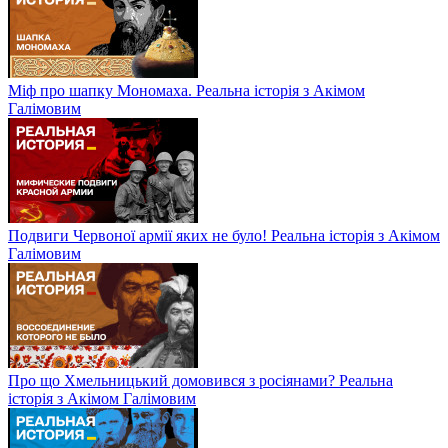
Міф про шапку Мономаха. Реальна історія з Акімом
Галімовим
Подвиги Червоної армії яких не було! Реальна історія з Акімом
Галімовим
Про що Хмельницький домовився з росіянами? Реальна
історія з Акімом Галімовим