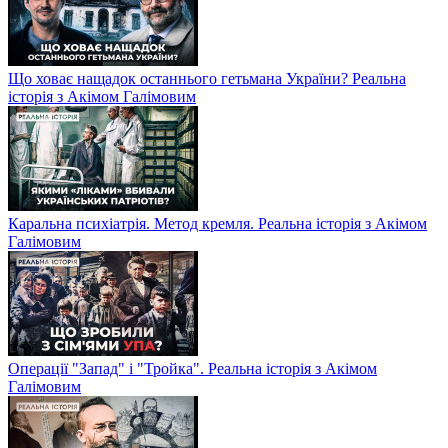
Що ховає нащадок останнього гетьмана України? Реальна
історія з Акімом Галімовим
Каральна психіатрія. Метод кремля. Реальна історія з Акімом
Галімовим
Операції "Запад" і "Тройка". Реальна історія з Акімом
Галімовим