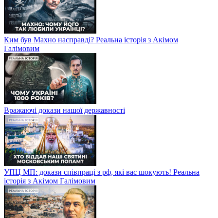
Ким був Махно насправді? Реальна історія з Акімом
Галімовим
Вражаючі докази нашої державності
УПЦ МП: докази співпраці з рф, які вас шокують! Реальна
історія з Акімом Галімовим