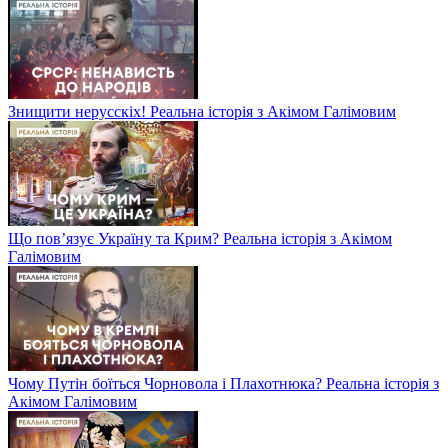
Знищити нерусскіх! Реальна історія з Акімом Галімовим
Що пов’язує Україну та Крим? Реальна історія з Акімом
Галімовим
Чому Путін боїться Чорновола і Плахотнюка? Реальна історія з
Акімом Галімовим