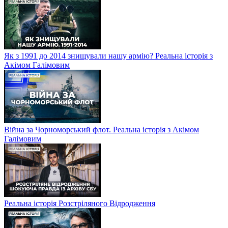
Як з 1991 до 2014 знищували нашу армію? Реальна історія з
Акімом Галімовим
Війна за Чорноморський флот. Реальна історія з Акімом
Галімовим
Реальна історія Розстріляного Відродження