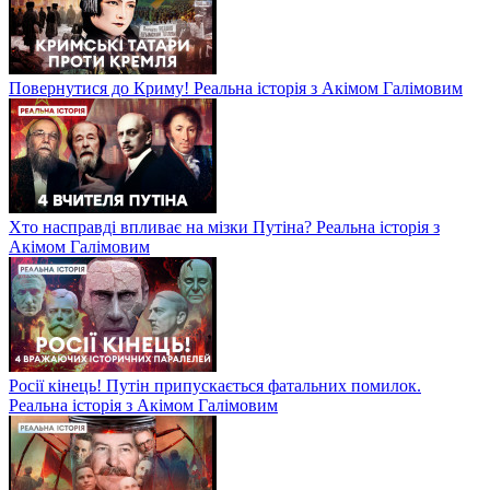
Повернутися до Криму! Реальна історія з Акімом Галімовим
Хто насправді впливає на мізки Путіна? Реальна історія з
Акімом Галімовим
Росії кінець! Путін припускається фатальних помилок.
Реальна історія з Акімом Галімовим