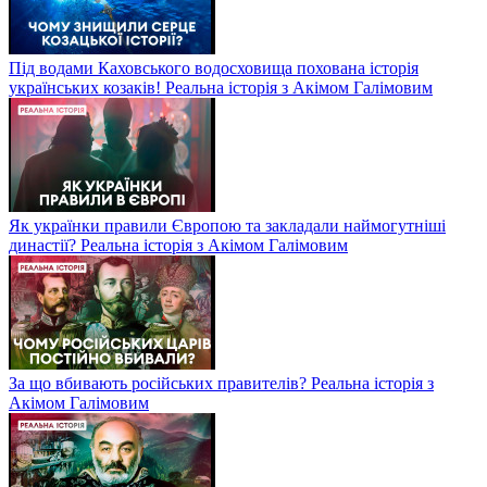
Під водами Каховського водосховища похована історія
українських козаків! Реальна історія з Акімом Галімовим
Як українки правили Європою та закладали наймогутніші
династії? Реальна історія з Акімом Галімовим
За що вбивають російських правителів? Реальна історія з
Акімом Галімовим