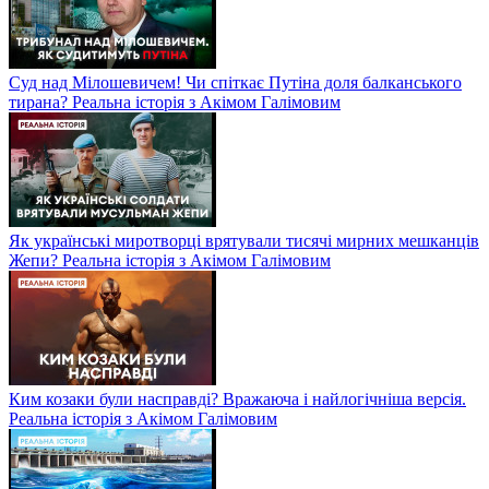
Суд над Мілошевичем! Чи спіткає Путіна доля балканського
тирана? Реальна історія з Акімом Галімовим
Як українські миротворці врятували тисячі мирних мешканців
Жепи? Реальна історія з Акімом Галімовим
Ким козаки були насправді? Вражаюча і найлогічніша версія.
Реальна історія з Акімом Галімовим