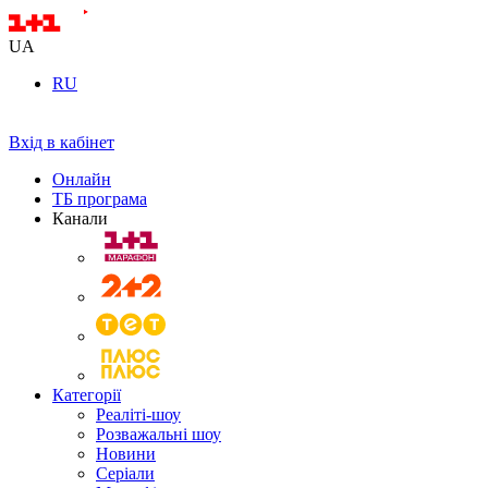
UA
RU
Вхід в кабінет
Онлайн
ТБ програма
Канали
Категорії
Реаліті-шоу
Розважальні шоу
Новини
Серіали