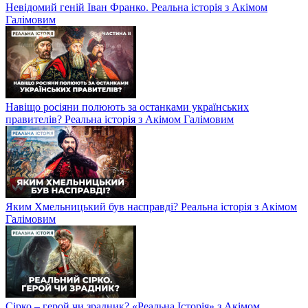
Невідомий геній Іван Франко. Реальна історія з Акімом
Галімовим
Навіщо росіяни полюють за останками українських
правителів? Реальна історія з Акімом Галімовим
Яким Хмельницький був насправді? Реальна історія з Акімом
Галімовим
Сірко – герой чи зрадник? «Реальна Історія» з Акімом