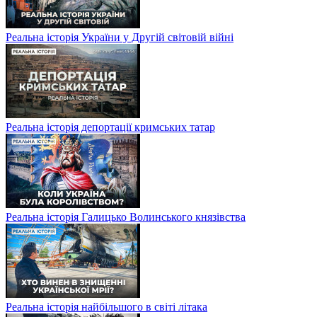
Реальна історія України у Другій світовій війні
Реальна історія депортації кримських татар
Реальна історія Галицько Волинського князівства
Реальна історія найбільшого в світі літака