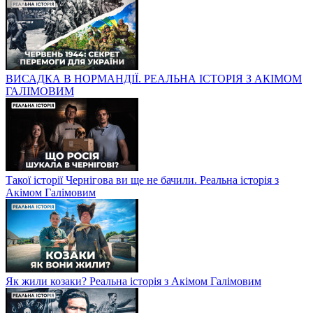
ВИСАДКА В НОРМАНДІЇ. РЕАЛЬНА ІСТОРІЯ З АКІМОМ
ГАЛІМОВИМ
Такої історії Чернігова ви ще не бачили. Реальна історія з
Акімом Галімовим
Як жили козаки? Реальна історія з Акімом Галімовим