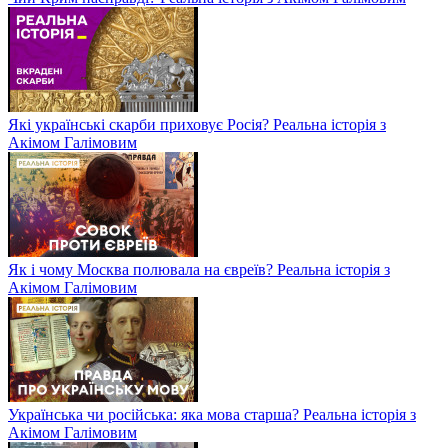
Які українські скарби приховує Росія? Реальна історія з
Акімом Галімовим
Як і чому Москва полювала на євреїв? Реальна історія з
Акімом Галімовим
Українська чи російська: яка мова старша? Реальна історія з
Акімом Галімовим