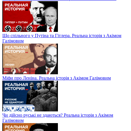
Що спільного у Путіна та Гітлера. Реальна історія з Акімом
Галімовим
Міфи про Леніна. Реальна історія з Акімом Галімовим
Чи дійсно руські не здаються? Реальна історія з Акімом
Галімовим