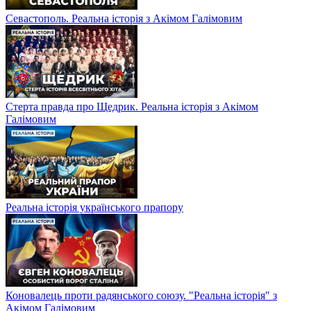
Севастополь. Реальна історія з Акімом Галімовим
Стерта правда про Щедрик. Реальна історія з Акімом
Галімовим
Реальна історія українського прапору
Коновалець проти радянського союзу. "Реальна історія" з
Акімом Галімовим