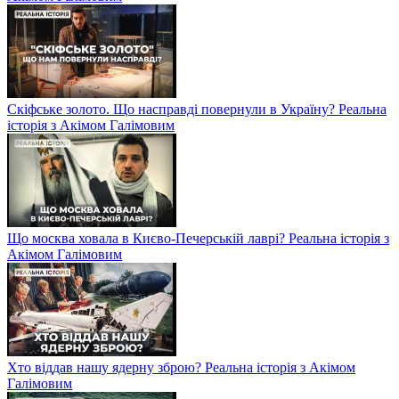
Скіфське золото. Що насправді повернули в Україну? Реальна
історія з Акімом Галімовим
Що москва ховала в Києво-Печерській лаврі? Реальна історія з
Акімом Галімовим
Хто віддав нашу ядерну зброю? Реальна історія з Акімом
Галімовим