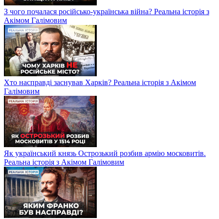
З чого почалася російсько-українська війна? Реальна історія з
Акімом Галімовим
Хто насправді заснував Харків? Реальна історія з Акімом
Галімовим
Як український князь Острозький розбив армію московитів.
Реальна історія з Акімом Галімовим