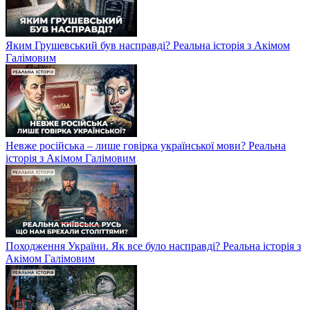
Яким Грушевський був насправді? Реальна історія з Акімом
Галімовим
Невже російська – лише говірка української мови? Реальна
історія з Акімом Галімовим
Походження України. Як все було насправді? Реальна історія з
Акімом Галімовим