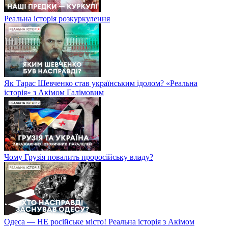
Реальна історія розкуркулення
Як Тарас Шевченко став українським ідолом? «Реальна
історія» з Акімом Галімовим
Чому Грузія повалить проросійську владу?
Одеса — НЕ російське місто! Реальна історія з Акімом