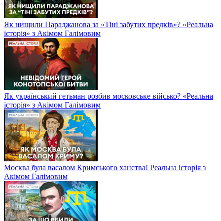
Як нищили Параджанова за «Тіні забутих предків»? «Реальна
історія» з Акімом Галімовим
Як український гетьман розбив московське військо? «Реальна
історія» з Акімом Галімовим
Москва була васалом Кримського ханства! Реальна історія з
Акімом Галімовим