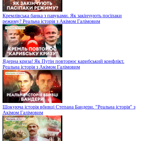
Кремлівська банка з павуками. Як закінчують посіпаки
режиму? Реальна історія з Акімом Галімовим
Ядерна криза! Як Путін повторює карибський конфлікт.
Реальна історія з Акімом Галімовим
Шокуюча історія вбивці Степана Бандери. "Реальна історія" з
Акімом Галімовим