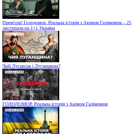
Прем'єра! Голодомор. Реальна історія з Акімом Галімовим – 25
листопада на 1+1 Україна
Чий Луганськ і Луганщина?
ГОЛОДОМОР. Реальна історія з Акімом Галімовим