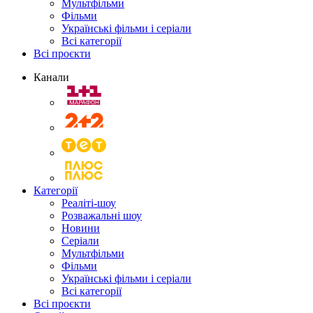
Мультфільми
Фільми
Українські фільми і серіали
Всі категорії
Всі проєкти
Канали
Категорії
Реаліті-шоу
Розважальні шоу
Новини
Серіали
Мультфільми
Фільми
Українські фільми і серіали
Всі категорії
Всі проєкти