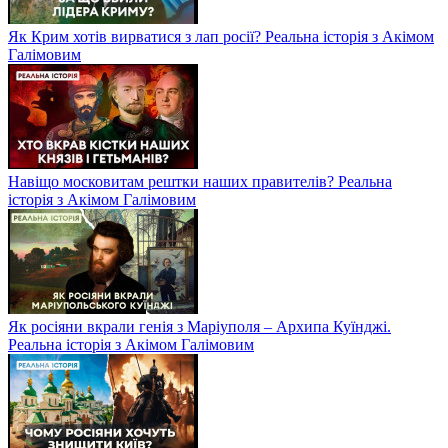
Як Крим хотів вирватися з лап росії? Реальна історія з Акімом
Галімовим
Навіщо московитам рештки наших правителів? Реальна
історія з Акімом Галімовим
Як росіяни вкрали генія з Маріуполя – Архипа Куїнджі.
Реальна історія з Акімом Галімовим