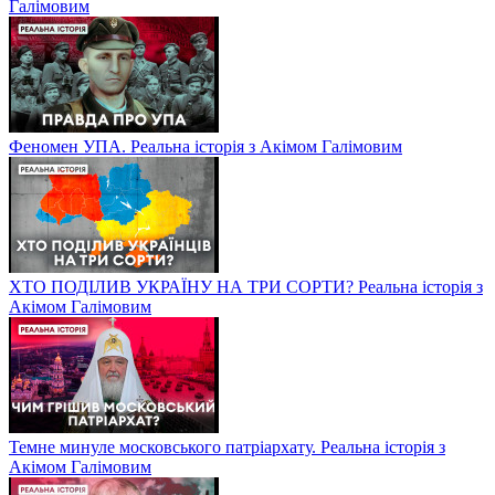
Галімовим
Феномен УПА. Реальна історія з Акімом Галімовим
ХТО ПОДІЛИВ УКРАЇНУ НА ТРИ СОРТИ? Реальна історія з
Акімом Галімовим
Темне минуле московського патріархату. Реальна історія з
Акімом Галімовим