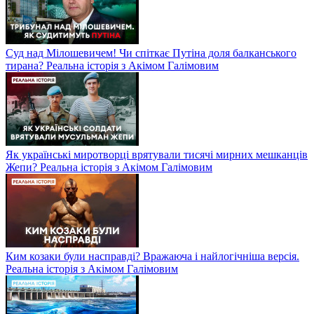
Суд над Мілошевичем! Чи спіткає Путіна доля балканського
тирана? Реальна історія з Акімом Галімовим
Як українські миротворці врятували тисячі мирних мешканців
Жепи? Реальна історія з Акімом Галімовим
Ким козаки були насправді? Вражаюча і найлогічніша версія.
Реальна історія з Акімом Галімовим