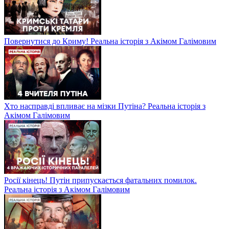
Повернутися до Криму! Реальна історія з Акімом Галімовим
Хто насправді впливає на мізки Путіна? Реальна історія з
Акімом Галімовим
Росії кінець! Путін припускається фатальних помилок.
Реальна історія з Акімом Галімовим