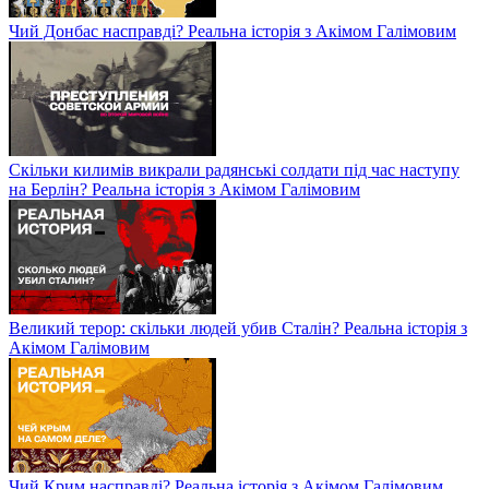
Чий Донбас насправді? Реальна історія з Акімом Галімовим
Скільки килимів викрали радянські солдати під час наступу
на Берлін? Реальна історія з Акімом Галімовим
Великий терор: скільки людей убив Сталін? Реальна історія з
Акімом Галімовим
Чий Крим насправді? Реальна історія з Акімом Галімовим