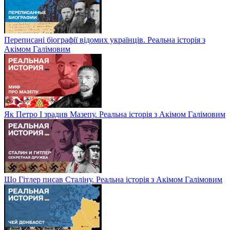
Переписані біографії відомих українців. Реальна історія з
Акімом Галімовим
Як Петро І зрадив Мазепу. Реальна історія з Акімом Галімовим
Що Гітлер писав Сталіну. Реальна історія з Акімом Галімовим