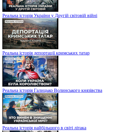
Реальна історія України у Другій світовій війні
Реальна історія депортації кримських татар
Реальна історія Галицько Волинського князівства
Реальна історія найбільшого в світі літака