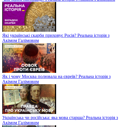
Які українські скарби приховує Росія? Реальна історія з
Акімом Галімовим
Як і чому Москва полювала на євреїв? Реальна історія з
Акімом Галімовим
Українська чи російська: яка мова старша? Реальна історія з
Акімом Галімовим