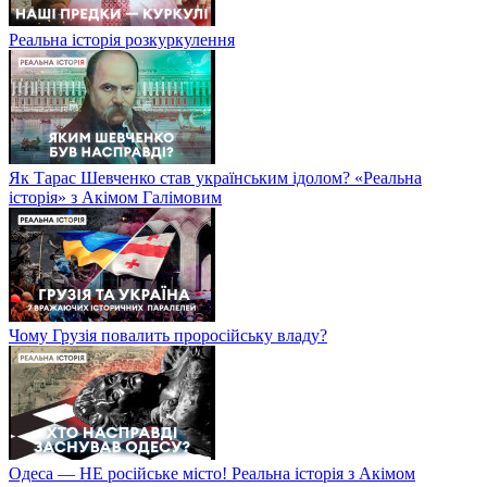
Реальна історія розкуркулення
Як Тарас Шевченко став українським ідолом? «Реальна
історія» з Акімом Галімовим
Чому Грузія повалить проросійську владу?
Одеса — НЕ російське місто! Реальна історія з Акімом