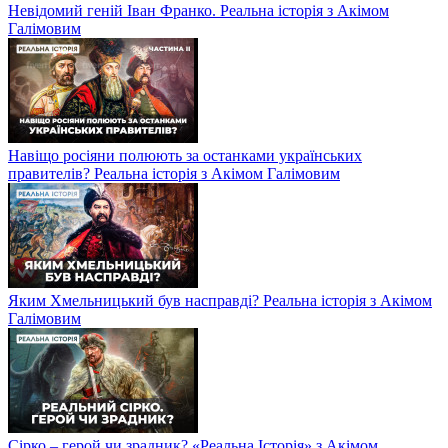
Невідомий геній Іван Франко. Реальна історія з Акімом
Галімовим
Навіщо росіяни полюють за останками українських
правителів? Реальна історія з Акімом Галімовим
Яким Хмельницький був насправді? Реальна історія з Акімом
Галімовим
Сірко – герой чи зрадник? «Реальна Історія» з Акімом