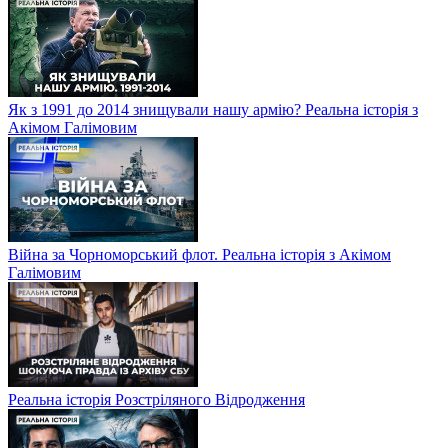
Як з 1991 до 2014 знищували нашу армію? Реальна історія з
Акімом Галімовим
Війна за Чорноморський флот. Реальна історія з Акімом
Галімовим
Реальна історія Розстріляного Відродження