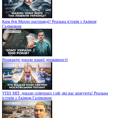
Ким був Махно насправді? Реальна історія з Акімом
Галімовим
Вражаючі докази нашої державності
УПЦ МП: докази співпраці з рф, які вас шокують! Реальна
історія з Акімом Галімовим