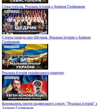
Севастополь. Реальна історія з Акімом Галімовим
Стерта правда про Щедрик. Реальна історія з Акімом
Галімовим
Реальна історія українського прапору
Коновалець проти радянського союзу. "Реальна історія" з
Акімом Галімовим