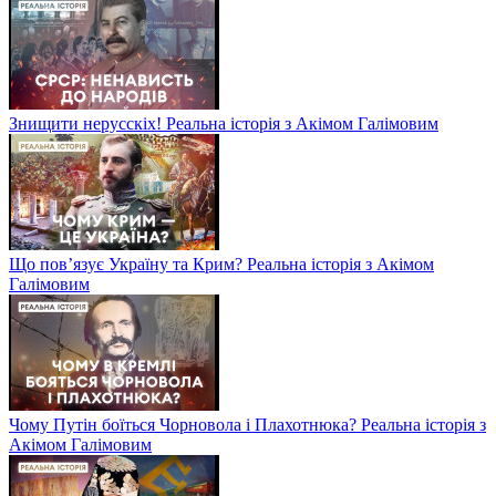
Знищити нерусскіх! Реальна історія з Акімом Галімовим
Що пов’язує Україну та Крим? Реальна історія з Акімом
Галімовим
Чому Путін боїться Чорновола і Плахотнюка? Реальна історія з
Акімом Галімовим