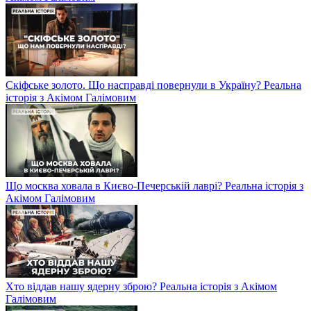
Скіфське золото. Що насправді повернули в Україну? Реальна
історія з Акімом Галімовим
Що москва ховала в Києво-Печерській лаврі? Реальна історія з
Акімом Галімовим
Хто віддав нашу ядерну зброю? Реальна історія з Акімом
Галімовим