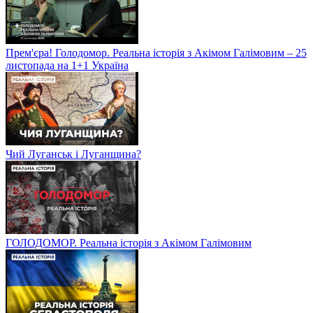
Прем'єра! Голодомор. Реальна історія з Акімом Галімовим – 25
листопада на 1+1 Україна
Чий Луганськ і Луганщина?
ГОЛОДОМОР. Реальна історія з Акімом Галімовим