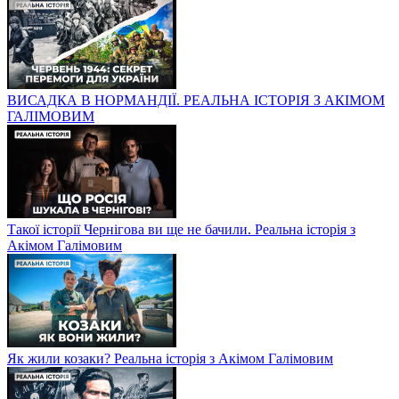
ВИСАДКА В НОРМАНДІЇ. РЕАЛЬНА ІСТОРІЯ З АКІМОМ
ГАЛІМОВИМ
Такої історії Чернігова ви ще не бачили. Реальна історія з
Акімом Галімовим
Як жили козаки? Реальна історія з Акімом Галімовим