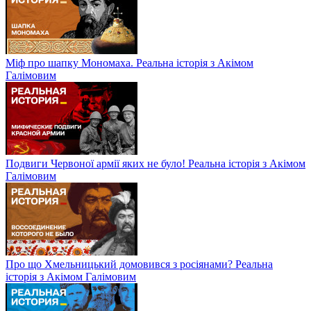
Міф про шапку Мономаха. Реальна історія з Акімом
Галімовим
Подвиги Червоної армії яких не було! Реальна історія з Акімом
Галімовим
Про що Хмельницький домовився з росіянами? Реальна
історія з Акімом Галімовим