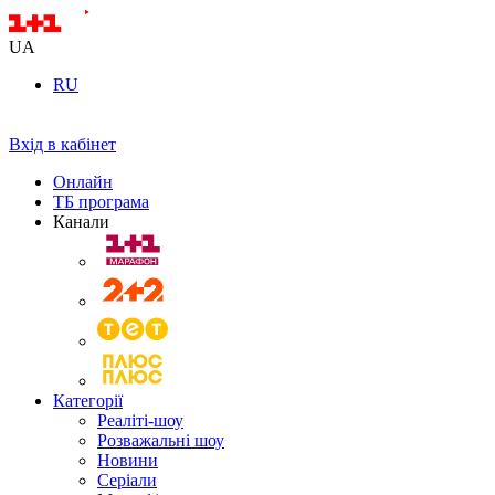
UA
RU
Вхід в кабінет
Онлайн
ТБ програма
Канали
Категорії
Реаліті-шоу
Розважальні шоу
Новини
Серіали