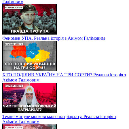
Галімовим
Феномен УПА. Реальна історія з Акімом Галімовим
ХТО ПОДІЛИВ УКРАЇНУ НА ТРИ СОРТИ? Реальна історія з
Акімом Галімовим
Темне минуле московського патріархату. Реальна історія з
Акімом Галімовим