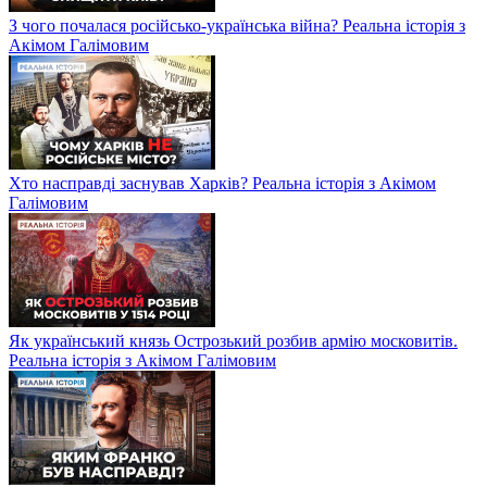
З чого почалася російсько-українська війна? Реальна історія з
Акімом Галімовим
Хто насправді заснував Харків? Реальна історія з Акімом
Галімовим
Як український князь Острозький розбив армію московитів.
Реальна історія з Акімом Галімовим