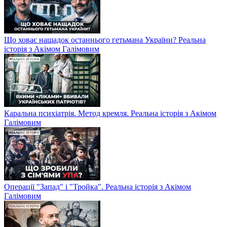
Що ховає нащадок останнього гетьмана України? Реальна
історія з Акімом Галімовим
Каральна психіатрія. Метод кремля. Реальна історія з Акімом
Галімовим
Операції "Запад" і "Тройка". Реальна історія з Акімом
Галімовим