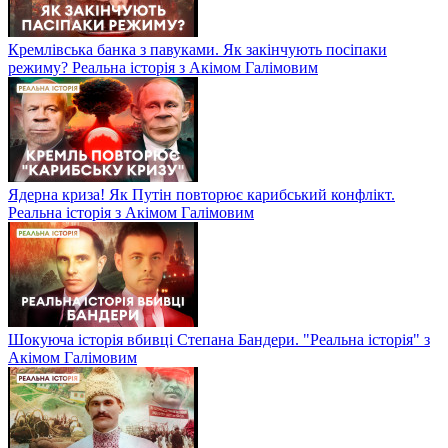
Кремлівська банка з павуками. Як закінчують посіпаки
режиму? Реальна історія з Акімом Галімовим
Ядерна криза! Як Путін повторює карибський конфлікт.
Реальна історія з Акімом Галімовим
Шокуюча історія вбивці Степана Бандери. "Реальна історія" з
Акімом Галімовим