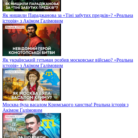
Як нищили Параджанова за «Тіні забутих предків»? «Реальна
історія» з Акімом Галімовим
Як український гетьман розбив московське військо? «Реальна
історія» з Акімом Галімовим
Москва була васалом Кримського ханства! Реальна історія з
Акімом Галімовим