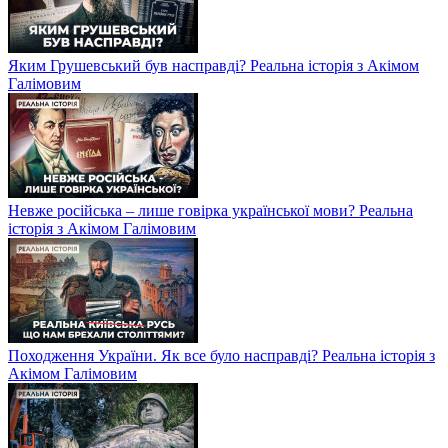
Яким Грушевський був насправді? Реальна історія з Акімом
Галімовим
Невже російська – лише говірка української мови? Реальна
історія з Акімом Галімовим
Походження України. Як все було насправді? Реальна історія з
Акімом Галімовим