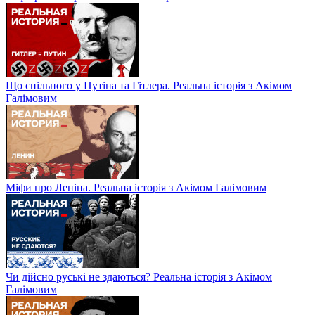
Що спільного у Путіна та Гітлера. Реальна історія з Акімом
Галімовим
Міфи про Леніна. Реальна історія з Акімом Галімовим
Чи дійсно руські не здаються? Реальна історія з Акімом
Галімовим