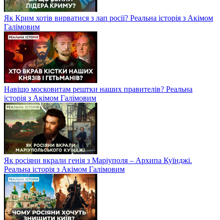
Як Крим хотів вирватися з лап росії? Реальна історія з Акімом
Галімовим
Навіщо московитам рештки наших правителів? Реальна
історія з Акімом Галімовим
Як росіяни вкрали генія з Маріуполя – Архипа Куїнджі.
Реальна історія з Акімом Галімовим