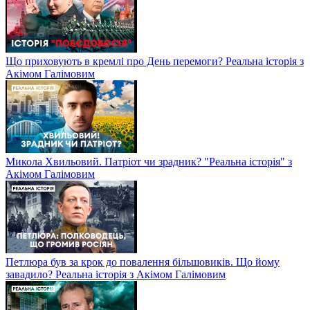
Що приховують в кремлі про День перемоги? Реальна історія з
Акімом Галімовим
Микола Хвильовий. Патріот чи зрадник? "Реальна історія" з
Акімом Галімовим
Петлюра був за крок до повалення більшовиків. Що йому
завадило? Реальна історія з Акімом Галімовим