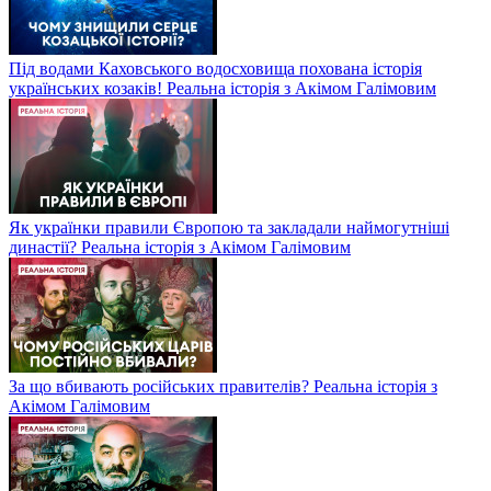
Під водами Каховського водосховища похована історія
українських козаків! Реальна історія з Акімом Галімовим
Як українки правили Європою та закладали наймогутніші
династії? Реальна історія з Акімом Галімовим
За що вбивають російських правителів? Реальна історія з
Акімом Галімовим