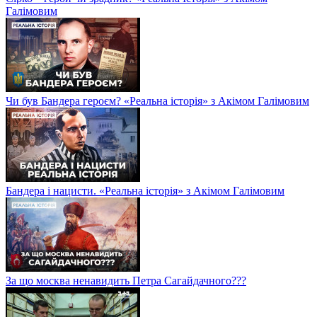
Галімовим
Чи був Бандера героєм? «Реальна історія» з Акімом Галімовим
Бандера і нацисти. «Реальна історія» з Акімом Галімовим
За що москва ненавидить Петра Сагайдачного???