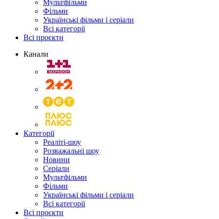
Мультфільми
Фільми
Українські фільми і серіали
Всі категорії
Всі проєкти
Канали
Категорії
Реаліті-шоу
Розважальні шоу
Новини
Серіали
Мультфільми
Фільми
Українські фільми і серіали
Всі категорії
Всі проєкти