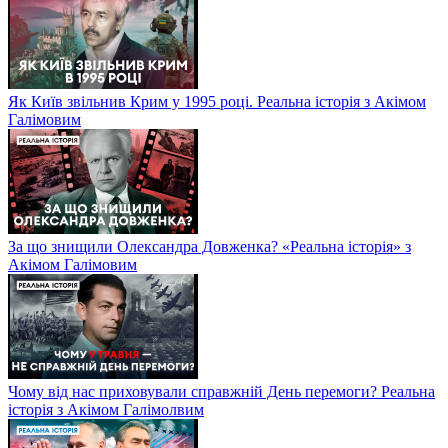
Як Київ звільнив Крим у 1995 році. Реальна історія з Акімом
Галімовим
За що знищили Олександра Довженка? «Реальна історія» з
Акімом Галімовим
Чому від нас приховували справжній День перемоги? Реальна
історія з Акімом Галімолвим