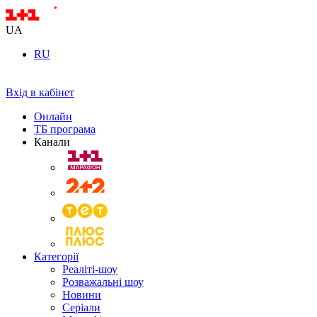
UA
RU
Вхід в кабінет
Онлайн
ТБ програма
Канали
Категорії
Реаліті-шоу
Розважальні шоу
Новини
Серіали