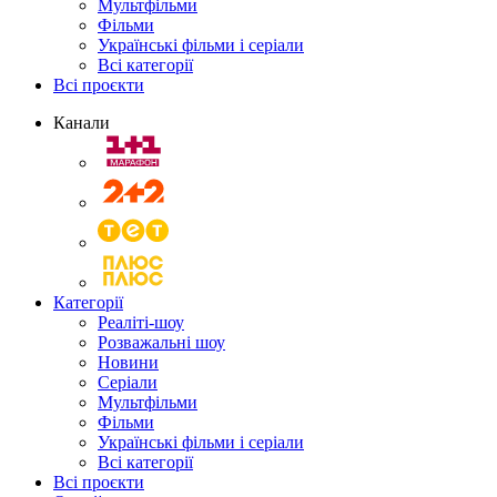
Мультфільми
Фільми
Українські фільми і серіали
Всі категорії
Всі проєкти
Канали
Категорії
Реаліті-шоу
Розважальні шоу
Новини
Серіали
Мультфільми
Фільми
Українські фільми і серіали
Всі категорії
Всі проєкти