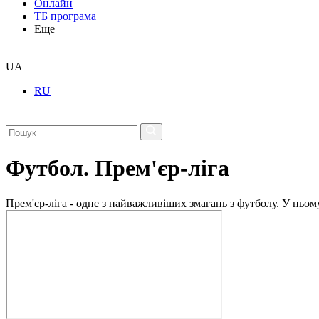
Онлайн
ТБ програма
Еще
UA
RU
Футбол. Прем'єр-ліга
Прем'єр-ліга - одне з найважливіших змагань з футболу. У ньо