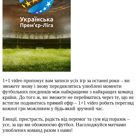
1+1 video пропонує вам записи усіх ігр за останні роки – ви
зможете знову і знову передивлятись улюблені моменти
футбольних поєдинків між найкращими з найкращих команд
країни. До того ж, ви зможете не перейматись через те, що не
встигли подивитись прямий ефір – 1+1 video робить перегляд
кожної гри можливим у будь-який зручний час.
Емоції, пристрасть, радість від перемог та сум від поразок –
усе, за що ми обожнюємо футбол. Насолоджуйся матчами
улюблених команд разом з нами!