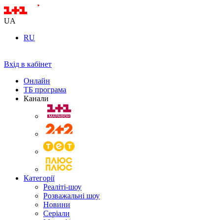
UA
RU
Вхід в кабінет
Онлайн
ТБ програма
Канали
Категорії
Реаліті-шоу
Розважальні шоу
Новини
Серіали