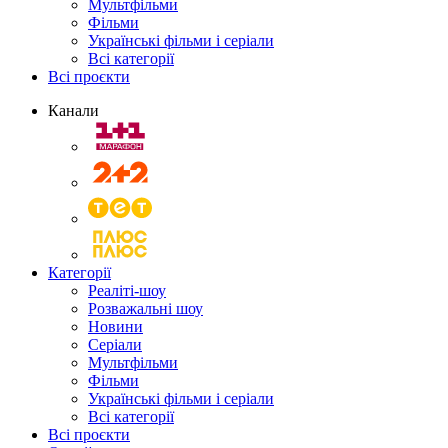
Мультфільми
Фільми
Українські фільми і серіали
Всі категорії
Всі проєкти
Канали
Категорії
Реаліті-шоу
Розважальні шоу
Новини
Серіали
Мультфільми
Фільми
Українські фільми і серіали
Всі категорії
Всі проєкти