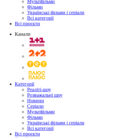
Мультфільми
Фільми
Українські фільми і серіали
Всі категорії
Всі проєкти
Канали
Категорії
Реаліті-шоу
Розважальні шоу
Новини
Серіали
Мультфільми
Фільми
Українські фільми і серіали
Всі категорії
Всі проєкти