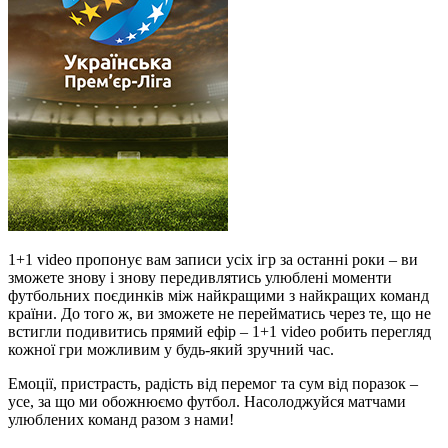
1+1 video пропонує вам записи усіх ігр за останні роки – ви
зможете знову і знову передивлятись улюблені моменти
футбольних поєдинків між найкращими з найкращих команд
країни. До того ж, ви зможете не перейматись через те, що не
встигли подивитись прямий ефір – 1+1 video робить перегляд
кожної гри можливим у будь-який зручний час.
Емоції, пристрасть, радість від перемог та сум від поразок –
усе, за що ми обожнюємо футбол. Насолоджуйся матчами
улюблених команд разом з нами!