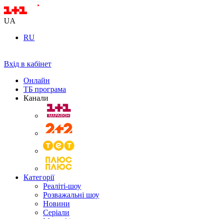
UA
RU
Вхід в кабінет
Онлайн
ТБ програма
Канали
Категорії
Реаліті-шоу
Розважальні шоу
Новини
Серіали