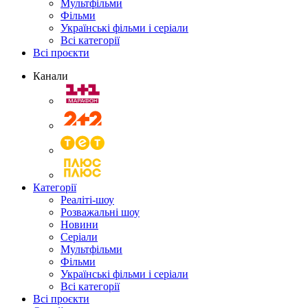
Мультфільми
Фільми
Українські фільми і серіали
Всі категорії
Всі проєкти
Канали
Категорії
Реаліті-шоу
Розважальні шоу
Новини
Серіали
Мультфільми
Фільми
Українські фільми і серіали
Всі категорії
Всі проєкти