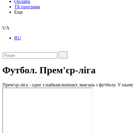
Онлайн
ТБ програма
Еще
UA
RU
Футбол. Прем'єр-ліга
Прем'єр-ліга - одне з найважливіших змагань з футболу. У ньо