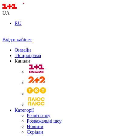
UA
RU
Вхід в кабінет
Онлайн
ТБ програма
Канали
Категорії
Реаліті-шоу
Розважальні шоу
Новини
Серіали