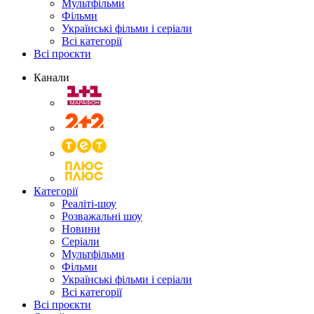
Мультфільми
Фільми
Українські фільми і серіали
Всі категорії
Всі проєкти
Канали
Категорії
Реаліті-шоу
Розважальні шоу
Новини
Серіали
Мультфільми
Фільми
Українські фільми і серіали
Всі категорії
Всі проєкти