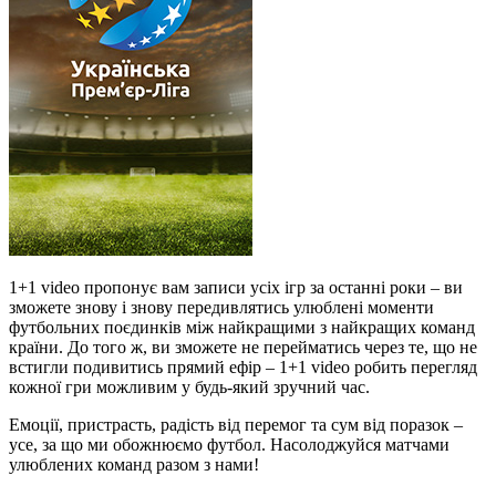
1+1 video пропонує вам записи усіх ігр за останні роки – ви
зможете знову і знову передивлятись улюблені моменти
футбольних поєдинків між найкращими з найкращих команд
країни. До того ж, ви зможете не перейматись через те, що не
встигли подивитись прямий ефір – 1+1 video робить перегляд
кожної гри можливим у будь-який зручний час.
Емоції, пристрасть, радість від перемог та сум від поразок –
усе, за що ми обожнюємо футбол. Насолоджуйся матчами
улюблених команд разом з нами!