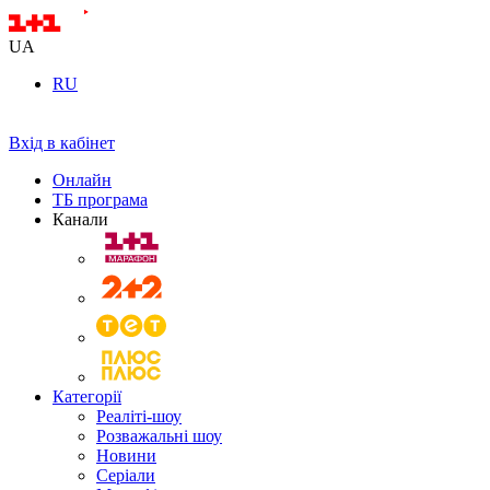
UA
RU
Вхід в кабінет
Онлайн
ТБ програма
Канали
Категорії
Реаліті-шоу
Розважальні шоу
Новини
Серіали