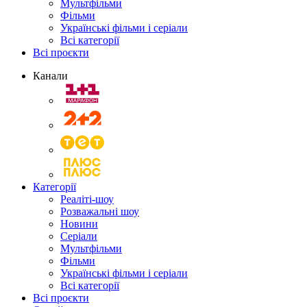
Мультфільми
Фільми
Українські фільми і серіали
Всі категорії
Всі проєкти
Канали
Категорії
Реаліті-шоу
Розважальні шоу
Новини
Серіали
Мультфільми
Фільми
Українські фільми і серіали
Всі категорії
Всі проєкти