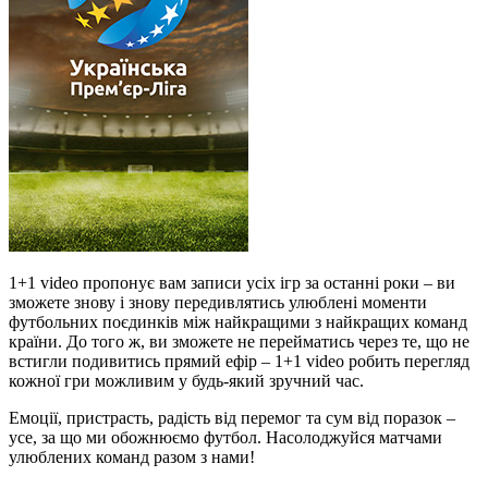
1+1 video пропонує вам записи усіх ігр за останні роки – ви
зможете знову і знову передивлятись улюблені моменти
футбольних поєдинків між найкращими з найкращих команд
країни. До того ж, ви зможете не перейматись через те, що не
встигли подивитись прямий ефір – 1+1 video робить перегляд
кожної гри можливим у будь-який зручний час.
Емоції, пристрасть, радість від перемог та сум від поразок –
усе, за що ми обожнюємо футбол. Насолоджуйся матчами
улюблених команд разом з нами!