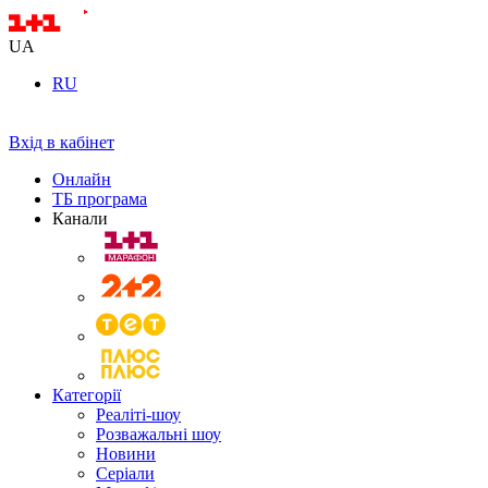
UA
RU
Вхід в кабінет
Онлайн
ТБ програма
Канали
Категорії
Реаліті-шоу
Розважальні шоу
Новини
Серіали