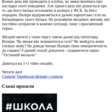
Кожен день він проводить в клубах, не замислюючись про
наслідки своєї поведінки. Але одного разу він дізнається про
те, що його батька оголошено в розшук у ФСБ. За його
порадою, Валера відправляється в далеке карпатське село на
Батьківщину свого батька. Не розуміючи місцевих звичаїв, він
постійно потрапляє в комічні ситуації, чому і присвячений
серіал.
Місцеві жителі у свою чергу також далекі від світогляду
Валери. Чи зможе він залишитися в селі? Чи знайдуть вони
спільну мову? Чи доведе батько Валери свою невпричетність
до справи? Єдиний спосіб дізнатися - подивитися серіал
"Останній москаль".
Дивіться на 1+1 video онлайн.
Читати далі
Серіали
Українські фільми і серіали
Схожі проєкти