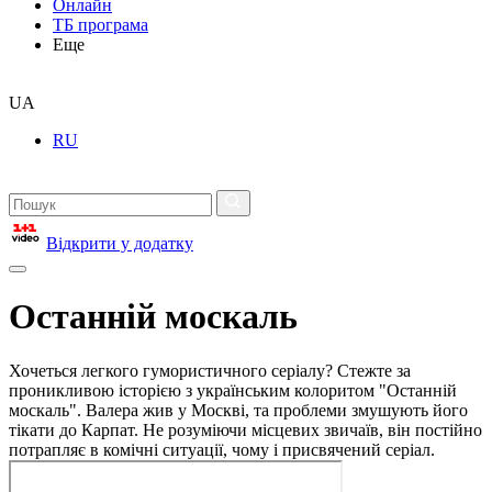
Онлайн
ТБ програма
Еще
UA
RU
Відкрити у додатку
Останній москаль
Хочеться легкого гумористичного серіалу? Стежте за
проникливою історією з українським колоритом "Останній
москаль". Валера жив у Москві, та проблеми змушують його
тікати до Карпат. Не розуміючи місцевих звичаїв, він постійно
потрапляє в комічні ситуації, чому і присвячений серіал.