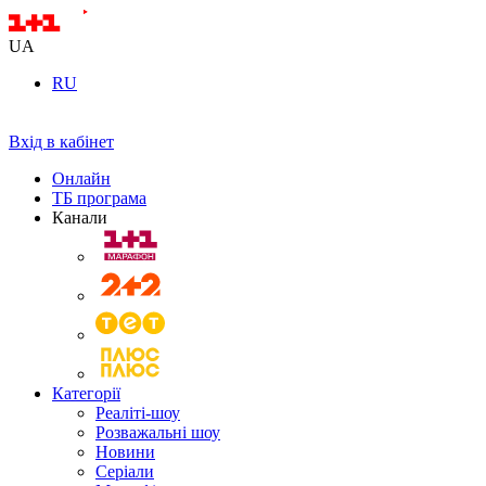
UA
RU
Вхід в кабінет
Онлайн
ТБ програма
Канали
Категорії
Реаліті-шоу
Розважальні шоу
Новини
Серіали