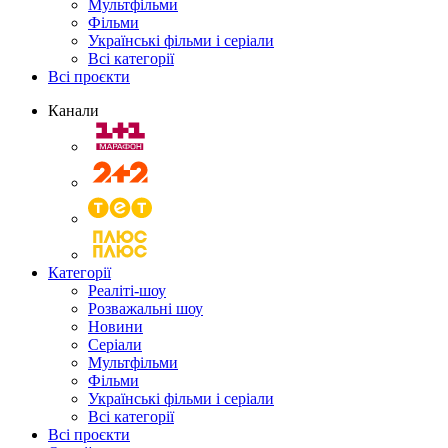
Мультфільми
Фільми
Українські фільми і серіали
Всі категорії
Всі проєкти
Канали
Категорії
Реаліті-шоу
Розважальні шоу
Новини
Серіали
Мультфільми
Фільми
Українські фільми і серіали
Всі категорії
Всі проєкти