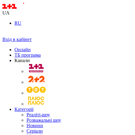
UA
RU
Вхід в кабінет
Онлайн
ТБ програма
Канали
Категорії
Реаліті-шоу
Розважальні шоу
Новини
Серіали