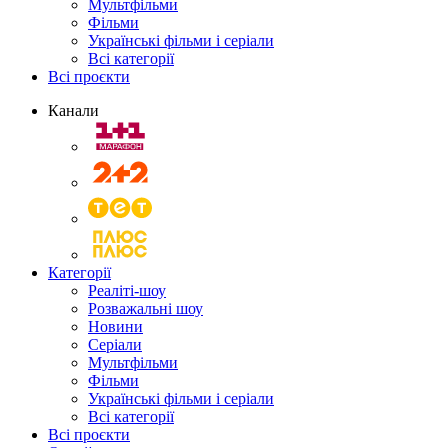
Мультфільми
Фільми
Українські фільми і серіали
Всі категорії
Всі проєкти
Канали
Категорії
Реаліті-шоу
Розважальні шоу
Новини
Серіали
Мультфільми
Фільми
Українські фільми і серіали
Всі категорії
Всі проєкти