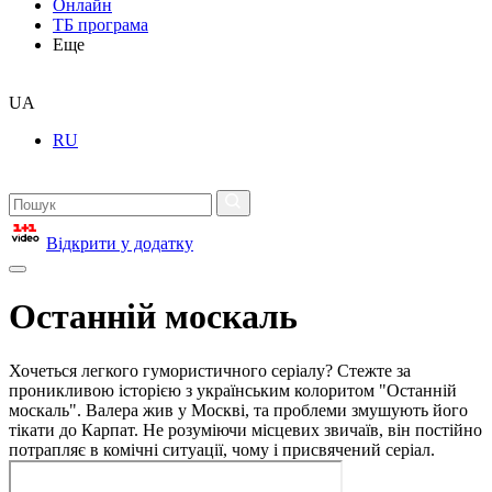
Онлайн
ТБ програма
Еще
UA
RU
Відкрити у додатку
Останній москаль
Хочеться легкого гумористичного серіалу? Стежте за
проникливою історією з українським колоритом "Останній
москаль". Валера жив у Москві, та проблеми змушують його
тікати до Карпат. Не розуміючи місцевих звичаїв, він постійно
потрапляє в комічні ситуації, чому і присвячений серіал.