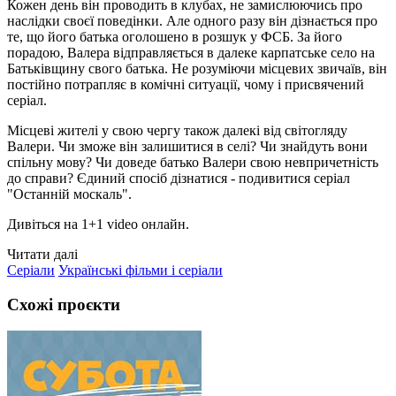
Кожен день він проводить в клубах, не замислюючись про
наслідки своєї поведінки. Але одного разу він дізнається про
те, що його батька оголошено в розшук у ФСБ. За його
порадою, Валера відправляється в далеке карпатське село на
Батьківщину свого батька. Не розуміючи місцевих звичаїв, він
постійно потрапляє в комічні ситуації, чому і присвячений
серіал.
Місцеві жителі у свою чергу також далекі від світогляду
Валери. Чи зможе він залишитися в селі? Чи знайдуть вони
спільну мову? Чи доведе батько Валери свою невпричетність
до справи? Єдиний спосіб дізнатися - подивитися серіал
"Останній москаль".
Дивіться на 1+1 video онлайн.
Читати далі
Серіали
Українські фільми і серіали
Схожі проєкти