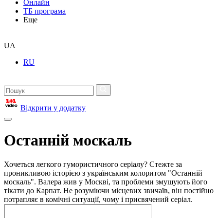
Онлайн
ТБ програма
Еще
UA
RU
Відкрити у додатку
Останній москаль
Хочеться легкого гумористичного серіалу? Стежте за
проникливою історією з українським колоритом "Останній
москаль". Валера жив у Москві, та проблеми змушують його
тікати до Карпат. Не розуміючи місцевих звичаїв, він постійно
потрапляє в комічні ситуації, чому і присвячений серіал.