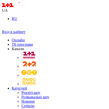
UA
RU
Вхід в кабінет
Онлайн
ТБ програма
Канали
Категорії
Реаліті-шоу
Розважальні шоу
Новини
Серіали