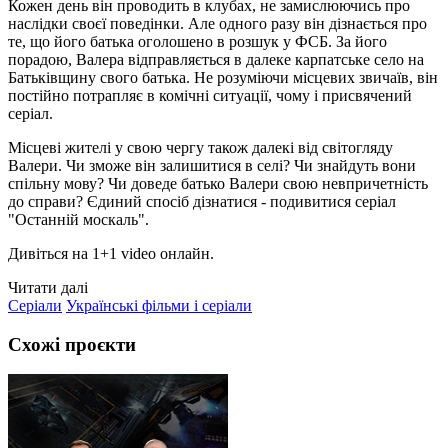
Кожен день він проводить в клубах, не замислюючись про
наслідки своєї поведінки. Але одного разу він дізнається про
те, що його батька оголошено в розшук у ФСБ. За його
порадою, Валера відправляється в далеке карпатське село на
Батьківщину свого батька. Не розуміючи місцевих звичаїв, він
постійно потрапляє в комічні ситуації, чому і присвячений
серіал.
Місцеві жителі у свою чергу також далекі від світогляду
Валери. Чи зможе він залишитися в селі? Чи знайдуть вони
спільну мову? Чи доведе батько Валери свою невпричетність
до справи? Єдиний спосіб дізнатися - подивитися серіал
"Останній москаль".
Дивіться на 1+1 video онлайн.
Читати далі
Серіали
Українські фільми і серіали
Схожі проєкти