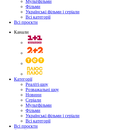
Мультфільми
Фільми
Українські фільми і серіали
Всі категорії
Всі проєкти
Канали
Категорії
Реаліті-шоу
Розважальні шоу
Новини
Серіали
Мультфільми
Фільми
Українські фільми і серіали
Всі категорії
Всі проєкти