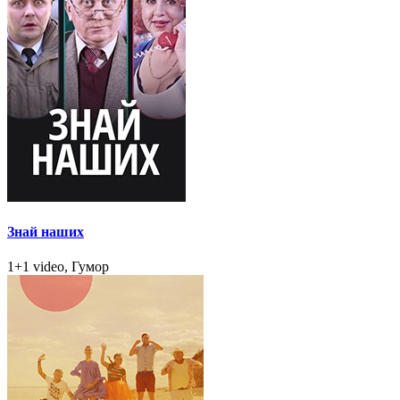
Знай наших
1+1 video, Гумор