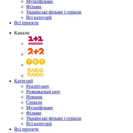
Мультфільми
Фільми
Українські фільми і серіали
Всі категорії
Всі проєкти
Канали
Категорії
Реаліті-шоу
Розважальні шоу
Новини
Серіали
Мультфільми
Фільми
Українські фільми і серіали
Всі категорії
Всі проєкти