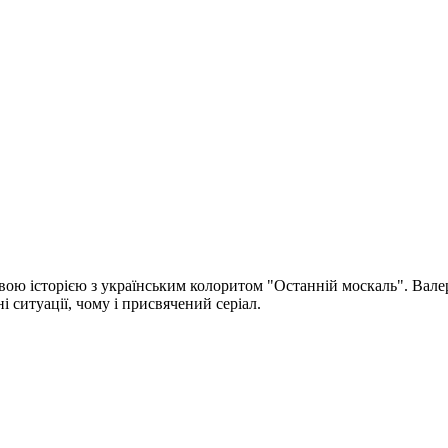
вою історією з українським колоритом "Останній москаль". Вале
і ситуації, чому і присвячений серіал.