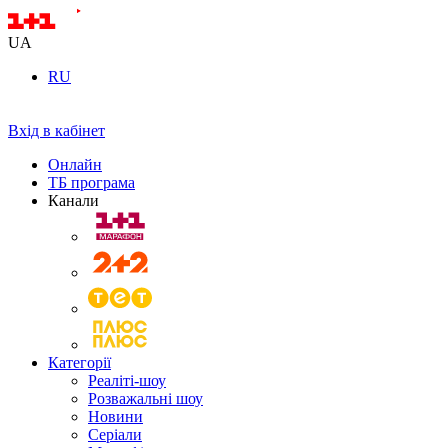
UA
RU
Вхід в кабінет
Онлайн
ТБ програма
Канали
Категорії
Реаліті-шоу
Розважальні шоу
Новини
Серіали