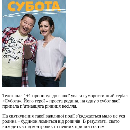
Телеканал 1+1 пропонує до вашої уваги гумористичний серіал
«Субота». Його герої – проста родина, на одну з субот якої
припала п’ятнадцята річниця весілля.
На святкування такої важливої події з’їжджається мало не уся
родина – будинок ломиться від родичів. В результаті, свято
виходить з-під контролю, і з певних причин гостям