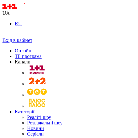
UA
RU
Вхід в кабінет
Онлайн
ТБ програма
Канали
Категорії
Реаліті-шоу
Розважальні шоу
Новини
Серіали