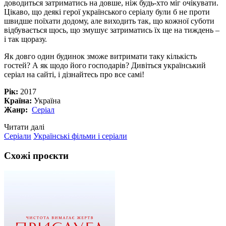
доводиться затриматись на довше, ніж будь-хто міг очікувати.
Цікаво, що деякі герої українського серіалу були б не проти
швидше поїхати додому, але виходить так, що кожної суботи
відбувається щось, що змушує затриматись їх ще на тиждень –
і так щоразу.
Як довго один будинок зможе витримати таку кількість
гостей? А як щодо його господарів? Дивіться український
серіал на сайті, і дізнайтесь про все самі!
Рік:
2017
Країна:
Україна
Жанр:
Серіал
Читати далі
Серіали
Українські фільми і серіали
Схожі проєкти