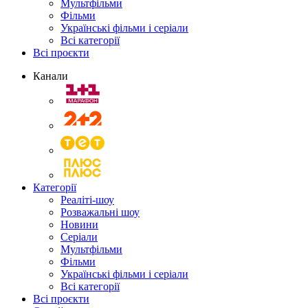
Мультфільми
Фільми
Українські фільми і серіали
Всі категорії
Всі проєкти
Канали
Категорії
Реаліті-шоу
Розважальні шоу
Новини
Серіали
Мультфільми
Фільми
Українські фільми і серіали
Всі категорії
Всі проєкти