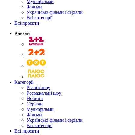
Мультфільми
Фільми
Українські фільми і серіали
Всі категорії
Всі проєкти
Канали
Категорії
Реаліті-шоу
Розважальні шоу
Новини
Серіали
Мультфільми
Фільми
Українські фільми і серіали
Всі категорії
Всі проєкти