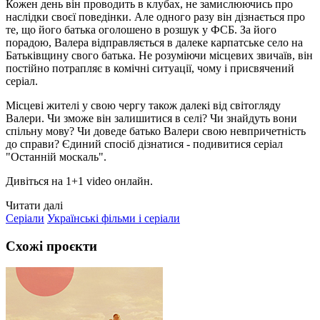
Кожен день він проводить в клубах, не замислюючись про
наслідки своєї поведінки. Але одного разу він дізнається про
те, що його батька оголошено в розшук у ФСБ. За його
порадою, Валера відправляється в далеке карпатське село на
Батьківщину свого батька. Не розуміючи місцевих звичаїв, він
постійно потрапляє в комічні ситуації, чому і присвячений
серіал.
Місцеві жителі у свою чергу також далекі від світогляду
Валери. Чи зможе він залишитися в селі? Чи знайдуть вони
спільну мову? Чи доведе батько Валери свою невпричетність
до справи? Єдиний спосіб дізнатися - подивитися серіал
"Останній москаль".
Дивіться на 1+1 video онлайн.
Читати далі
Серіали
Українські фільми і серіали
Схожі проєкти