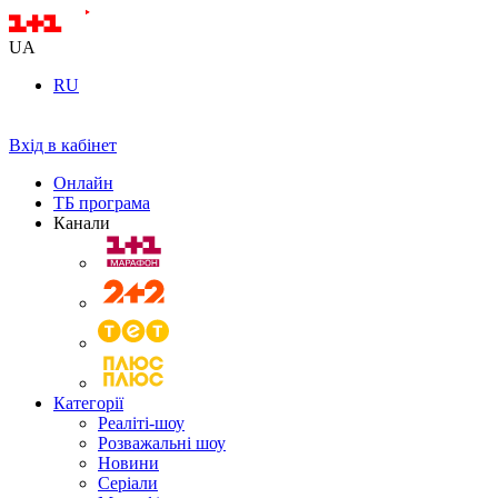
UA
RU
Вхід в кабінет
Онлайн
ТБ програма
Канали
Категорії
Реаліті-шоу
Розважальні шоу
Новини
Серіали