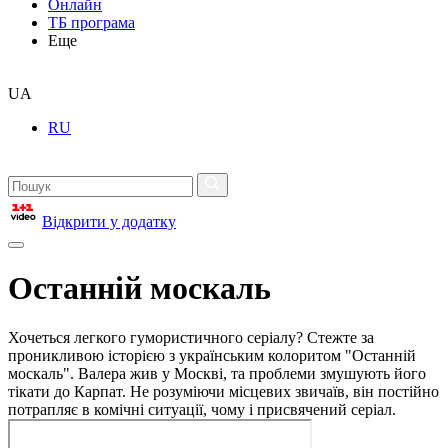
Онлайн
ТБ програма
Еще
UA
RU
Відкрити у додатку
Останній москаль
Хочеться легкого гумористичного серіалу? Стежте за
проникливою історією з українським колоритом "Останній
москаль". Валера жив у Москві, та проблеми змушують його
тікати до Карпат. Не розуміючи місцевих звичаїв, він постійно
потрапляє в комічні ситуації, чому і присвячений серіал.