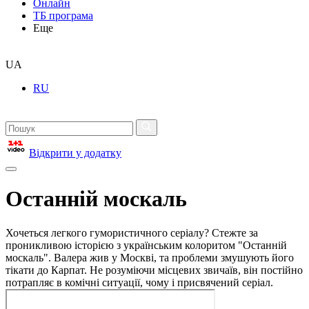
Онлайн
ТБ програма
Еще
UA
RU
Відкрити у додатку
Останній москаль
Хочеться легкого гумористичного серіалу? Стежте за
проникливою історією з українським колоритом "Останній
москаль". Валера жив у Москві, та проблеми змушують його
тікати до Карпат. Не розуміючи місцевих звичаїв, він постійно
потрапляє в комічні ситуації, чому і присвячений серіал.