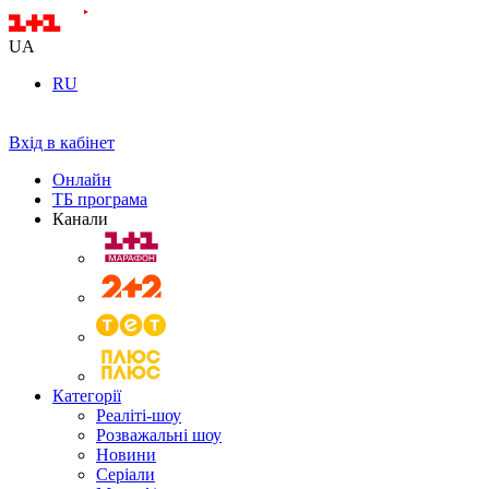
UA
RU
Вхід в кабінет
Онлайн
ТБ програма
Канали
Категорії
Реаліті-шоу
Розважальні шоу
Новини
Серіали