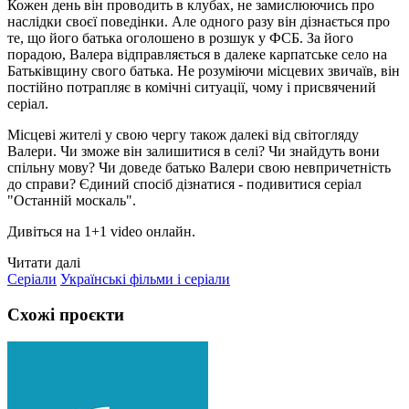
Кожен день він проводить в клубах, не замислюючись про
наслідки своєї поведінки. Але одного разу він дізнається про
те, що його батька оголошено в розшук у ФСБ. За його
порадою, Валера відправляється в далеке карпатське село на
Батьківщину свого батька. Не розуміючи місцевих звичаїв, він
постійно потрапляє в комічні ситуації, чому і присвячений
серіал.
Місцеві жителі у свою чергу також далекі від світогляду
Валери. Чи зможе він залишитися в селі? Чи знайдуть вони
спільну мову? Чи доведе батько Валери свою невпричетність
до справи? Єдиний спосіб дізнатися - подивитися серіал
"Останній москаль".
Дивіться на 1+1 video онлайн.
Читати далі
Серіали
Українські фільми і серіали
Схожі проєкти