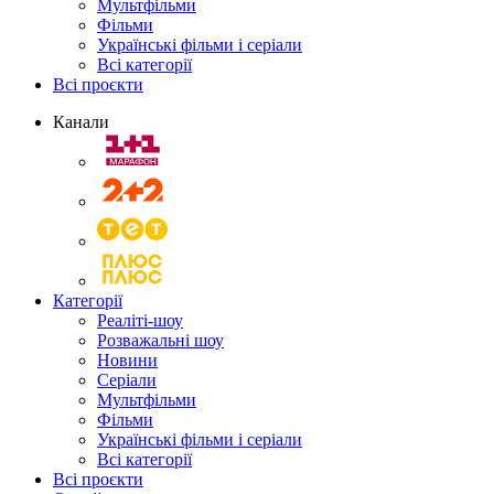
Мультфільми
Фільми
Українські фільми і серіали
Всі категорії
Всі проєкти
Канали
Категорії
Реаліті-шоу
Розважальні шоу
Новини
Серіали
Мультфільми
Фільми
Українські фільми і серіали
Всі категорії
Всі проєкти