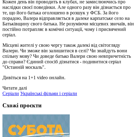
Кожен день він проводить в клубах, не замислюючись про
наслідки своєї поведінки. Але одного разу він дізнається про
те, що його батька оголошено в розшук у ФСБ. За його
порадою, Валера відправляється в далеке карпатське село на
Батьківщину свого батька. Не розуміючи місцевих звичаїв, він
постійно потрапляє в комічні ситуації, чому і присвячений
серіал.
Місцеві жителі у свою чергу також далекі від світогляду
Валери. Чи зможе він залишитися в селі? Чи знайдуть вони
спільну мову? Чи доведе батько Валери свою невпричетність
до справи? Єдиний спосіб дізнатися - подивитися серіал
"Останній москаль".
Дивіться на 1+1 video онлайн.
Читати далі
Серіали
Українські фільми і серіали
Схожі проєкти