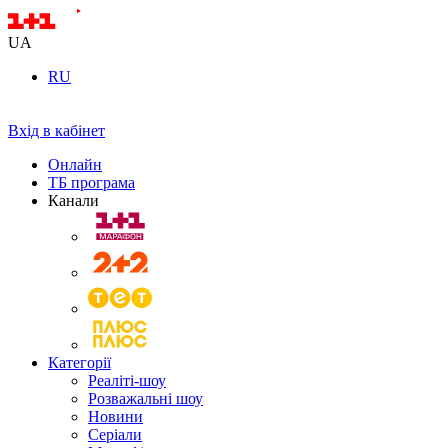
UA
RU
Вхід в кабінет
Онлайн
ТБ програма
Канали
Категорії
Реаліті-шоу
Розважальні шоу
Новини
Серіали