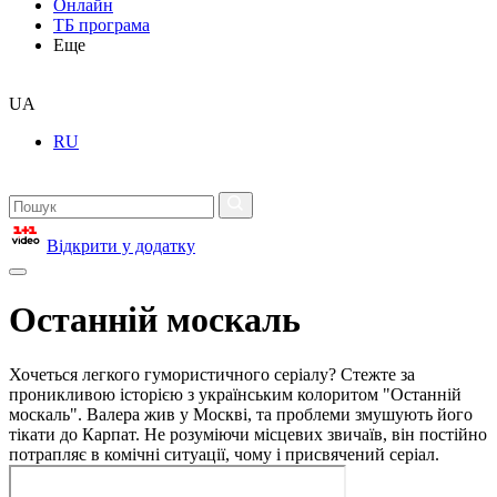
Онлайн
ТБ програма
Еще
UA
RU
Відкрити у додатку
Останній москаль
Хочеться легкого гумористичного серіалу? Стежте за
проникливою історією з українським колоритом "Останній
москаль". Валера жив у Москві, та проблеми змушують його
тікати до Карпат. Не розуміючи місцевих звичаїв, він постійно
потрапляє в комічні ситуації, чому і присвячений серіал.