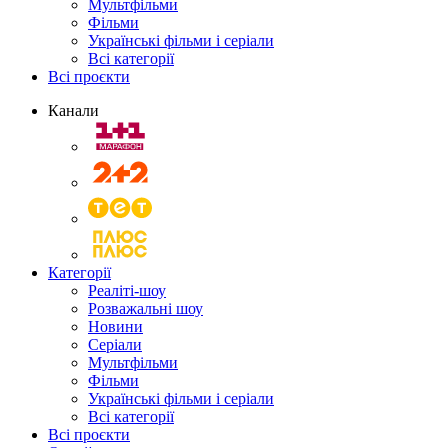
Мультфільми
Фільми
Українські фільми і серіали
Всі категорії
Всі проєкти
Канали
Категорії
Реаліті-шоу
Розважальні шоу
Новини
Серіали
Мультфільми
Фільми
Українські фільми і серіали
Всі категорії
Всі проєкти