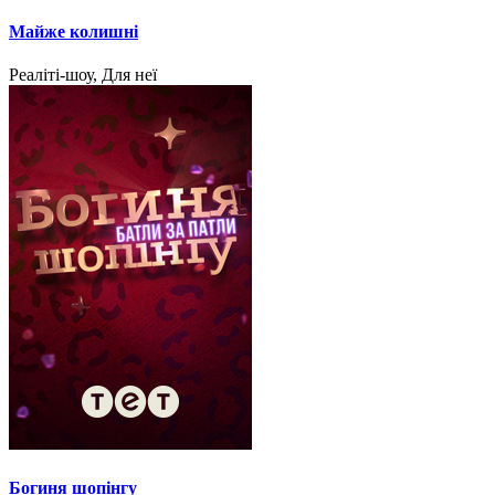
Майже колишні
Реаліті-шоу, Для неї
Богиня шопінгу