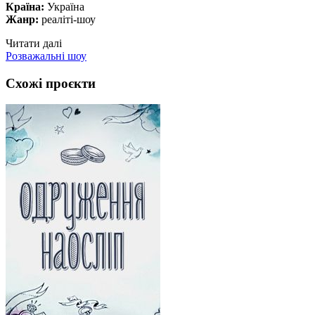
Країна:
Україна
Жанр:
реаліті-шоу
Читати далі
Розважальні шоу
Схожі проєкти