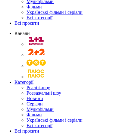
Мультфільми
Фільми
Українські фільми і серіали
Всі категорії
Всі проєкти
Канали
Категорії
Реаліті-шоу
Розважальні шоу
Новини
Серіали
Мультфільми
Фільми
Українські фільми і серіали
Всі категорії
Всі проєкти