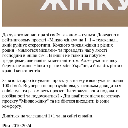
До чужого монастиря зі своїм законом – сунься. Доведено в
рейтинговому проєкті «Міняю жінку» на 1+1 – телеканалі,
який руйнує стереотипи. Кожного тижня жінки з різних
родин «міняються місцями» та проводять час у якості
господині в іншій сім'ї. В іншій не тільки за побутом,
традиціями, але навіть за менталітетом. Адже участь в шоу
беруть не лише жінки з різних міст України, а й навіть різних
країн і континентів.
За всю історію існування проєкту в ньому взяло участь понад
100 сімей. Всупереч непорозумінням, учасникам доводиться
співіснувати разом весь проєкт. Чи зможуть вони подолати
розбіжності та подружитися? - Дізнавайтеся після перегляду
проєкту "Міняю жінку" та не бійтеся виходити із зони
комфорту.
Дивіться на телеканалі 1+1 та на сайті онлайн.
Рік:
2010-2024