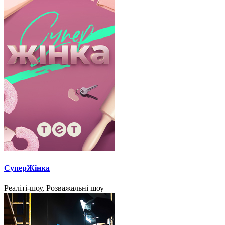
СуперЖінка
Реаліті-шоу, Розважальні шоу