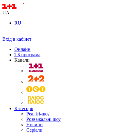
UA
RU
Вхід в кабінет
Онлайн
ТБ програма
Канали
Категорії
Реаліті-шоу
Розважальні шоу
Новини
Серіали