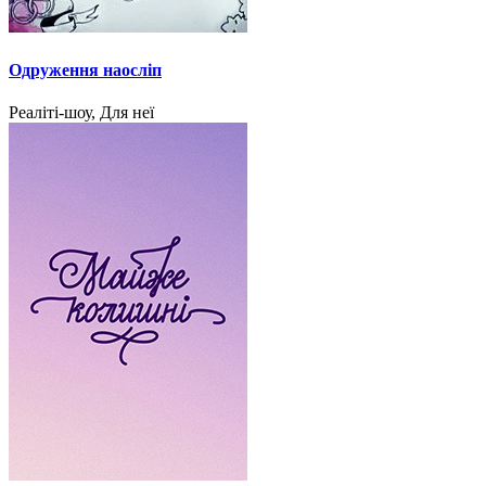
Одруження наосліп
Реаліті-шоу, Для неї