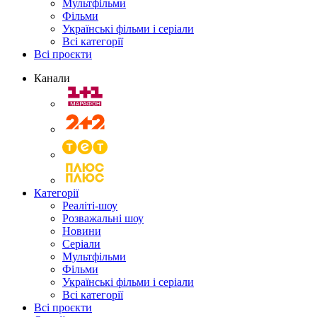
Мультфільми
Фільми
Українські фільми і серіали
Всі категорії
Всі проєкти
Канали
Категорії
Реаліті-шоу
Розважальні шоу
Новини
Серіали
Мультфільми
Фільми
Українські фільми і серіали
Всі категорії
Всі проєкти