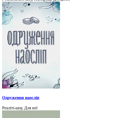
Одруження наосліп
Реаліті-шоу, Для неї