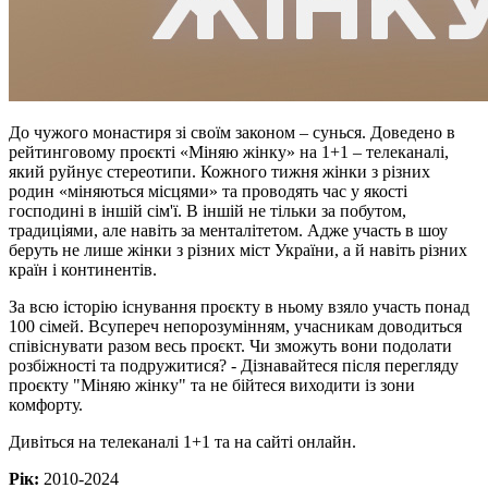
До чужого монастиря зі своїм законом – сунься. Доведено в
рейтинговому проєкті «Міняю жінку» на 1+1 – телеканалі,
який руйнує стереотипи. Кожного тижня жінки з різних
родин «міняються місцями» та проводять час у якості
господині в іншій сім'ї. В іншій не тільки за побутом,
традиціями, але навіть за менталітетом. Адже участь в шоу
беруть не лише жінки з різних міст України, а й навіть різних
країн і континентів.
За всю історію існування проєкту в ньому взяло участь понад
100 сімей. Всупереч непорозумінням, учасникам доводиться
співіснувати разом весь проєкт. Чи зможуть вони подолати
розбіжності та подружитися? - Дізнавайтеся після перегляду
проєкту "Міняю жінку" та не бійтеся виходити із зони
комфорту.
Дивіться на телеканалі 1+1 та на сайті онлайн.
Рік:
2010-2024