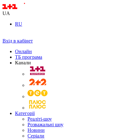
UA
RU
Вхід в кабінет
Онлайн
ТБ програма
Канали
Категорії
Реаліті-шоу
Розважальні шоу
Новини
Серіали