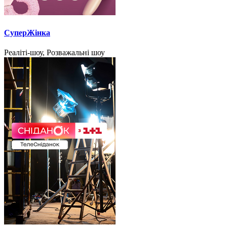
СуперЖінка
Реаліті-шоу, Розважальні шоу