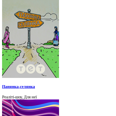
Панянка-селянка
Реаліті-шоу, Для неї