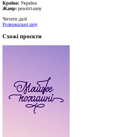
Країна:
Україна
Жанр:
реаліті-шоу
Читати далі
Розважальні шоу
Схожі проєкти