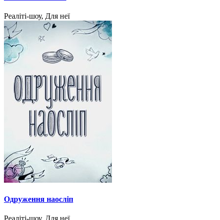
Реаліті-шоу, Для неї
Одруження наосліп
Реаліті-шоу, Для неї