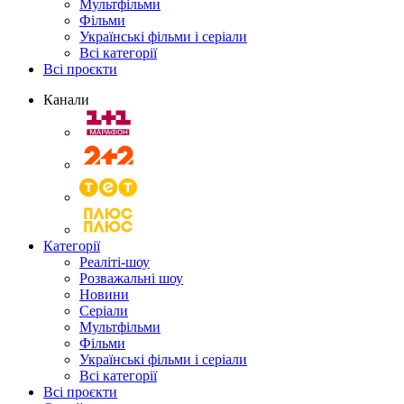
Мультфільми
Фільми
Українські фільми і серіали
Всі категорії
Всі проєкти
Канали
Категорії
Реаліті-шоу
Розважальні шоу
Новини
Серіали
Мультфільми
Фільми
Українські фільми і серіали
Всі категорії
Всі проєкти