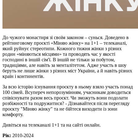
До чужого монастиря зі своїм законом – сунься. Доведено в
рейтинговому проєкті «Міняю жінку» на 1+1 – телеканалі,
який руйнує стереотипи. Кожного тижня жінки з різних
родин «міняються місцями» та проводять час у якості
господині в іншій сім'ї. В іншій не тільки за побутом,
традиціями, але навіть за менталітетом. Адже участь в шоу
беруть не лише жінки з різних міст України, а й навіть різних
країн і континентів.
За всю історію існування проєкту в ньому взяло участь понад
100 сімей. Всупереч непорозумінням, учасникам доводиться
співіснувати разом весь проєкт. Чи зможуть вони подолати
розбіжності та подружитися? - Дізнавайтеся після перегляду
проєкту "Міняю жінку" та не бійтеся виходити із зони
комфорту.
Дивіться на телеканалі 1+1 та на сайті онлайн.
Рік:
2010-2024