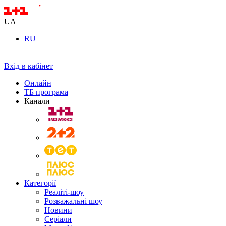
UA
RU
Вхід в кабінет
Онлайн
ТБ програма
Канали
Категорії
Реаліті-шоу
Розважальні шоу
Новини
Серіали