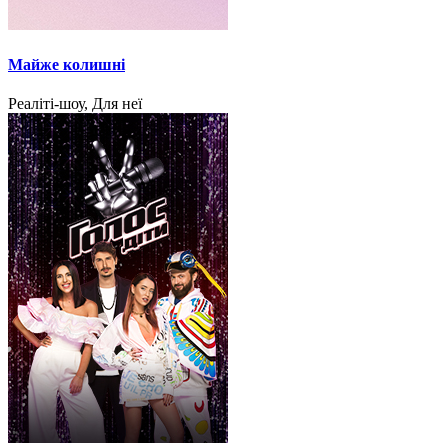
Майже колишні
Реаліті-шоу, Для неї