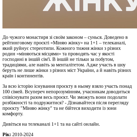
До чужого монастиря зі своїм законом – сунься. Доведено в
рейтинговому проєкті «Міняю жінку» на 1+1 – телеканалі,
який руйнує стереотипи. Кожного тижня жінки з різних
родин «міняються місцями» та проводять час у якості
господині в іншій сім'ї. В іншій не тільки за побутом,
традиціями, але навіть за менталітетом. Адже участь в шоу
беруть не лише жінки з різних міст України, а й навіть різних
країн і континентів.
За всю історію існування проєкту в ньому взяло участь понад
100 сімей. Всупереч непорозумінням, учасникам доводиться
співіснувати разом весь проєкт. Чи зможуть вони подолати
розбіжності та подружитися? - Дізнавайтеся після перегляду
проєкту "Міняю жінку" та не бійтеся виходити із зони
комфорту.
Дивіться на телеканалі 1+1 та на сайті онлайн.
Рік:
2010-2024