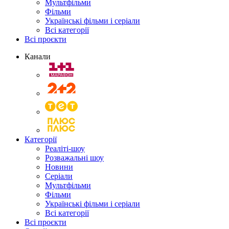
Мультфільми
Фільми
Українські фільми і серіали
Всі категорії
Всі проєкти
Канали
Категорії
Реаліті-шоу
Розважальні шоу
Новини
Серіали
Мультфільми
Фільми
Українські фільми і серіали
Всі категорії
Всі проєкти