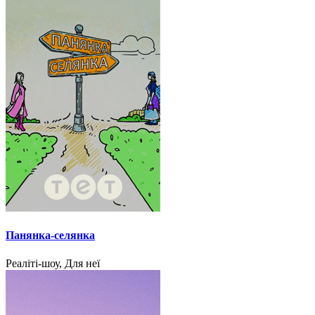
Панянка-селянка
Реаліті-шоу, Для неї