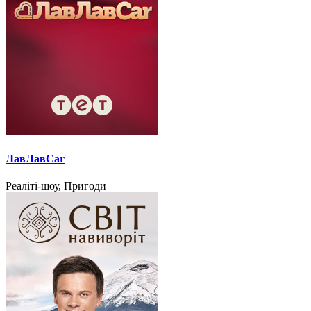
ЛавЛавCar
Реаліті-шоу, Пригоди