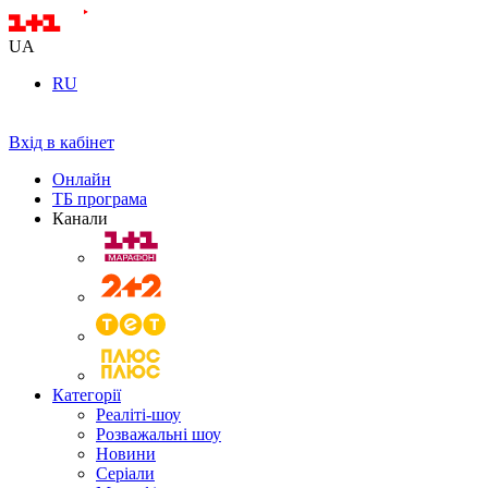
UA
RU
Вхід в кабінет
Онлайн
ТБ програма
Канали
Категорії
Реаліті-шоу
Розважальні шоу
Новини
Серіали