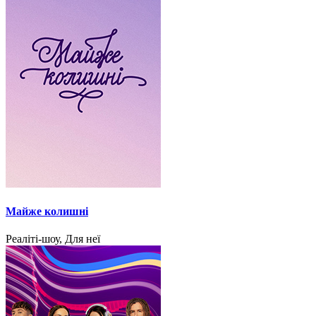
Майже колишні
Реаліті-шоу, Для неї