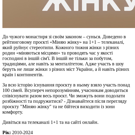
До чужого монастиря зі своїм законом – сунься. Доведено в
рейтинговому проєкті «Міняю жінку» на 1+1 – телеканалі,
який руйнує стереотипи. Кожного тижня жінки з різних
родин «міняються місцями» та проводять час у якості
господині в іншій сім'ї. В іншій не тільки за побутом,
традиціями, але навіть за менталітетом. Адже участь в шоу
беруть не лише жінки з різних міст України, а й навіть різних
країн і континентів.
За всю історію існування проєкту в ньому взяло участь понад
100 сімей. Всупереч непорозумінням, учасникам доводиться
співіснувати разом весь проєкт. Чи зможуть вони подолати
розбіжності та подружитися? - Дізнавайтеся після перегляду
проєкту "Міняю жінку" та не бійтеся виходити із зони
комфорту.
Дивіться на телеканалі 1+1 та на сайті онлайн.
Рік:
2010-2024