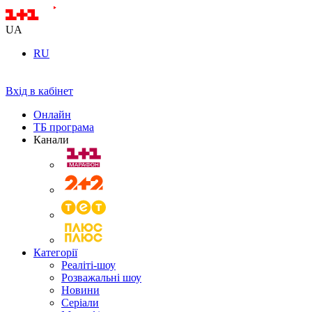
UA
RU
Вхід в кабінет
Онлайн
ТБ програма
Канали
Категорії
Реаліті-шоу
Розважальні шоу
Новини
Серіали