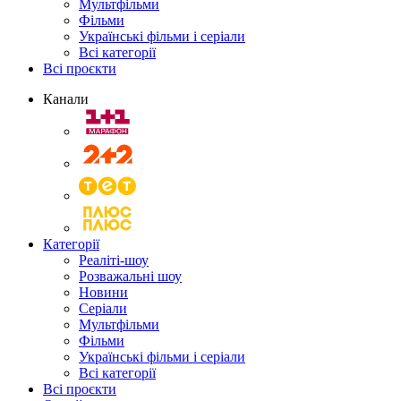
Мультфільми
Фільми
Українські фільми і серіали
Всі категорії
Всі проєкти
Канали
Категорії
Реаліті-шоу
Розважальні шоу
Новини
Серіали
Мультфільми
Фільми
Українські фільми і серіали
Всі категорії
Всі проєкти