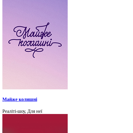
Майже колишні
Реаліті-шоу, Для неї