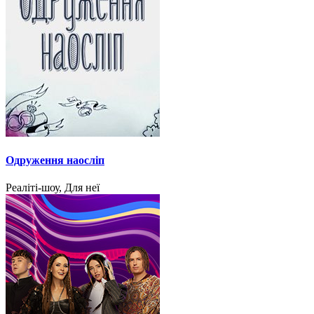
Одруження наосліп
Реаліті-шоу, Для неї