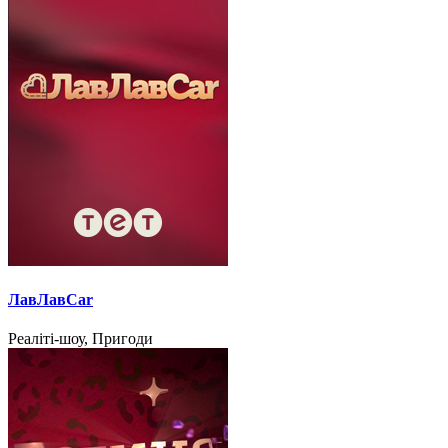
ЛавЛавCar
Реаліті-шоу, Пригоди