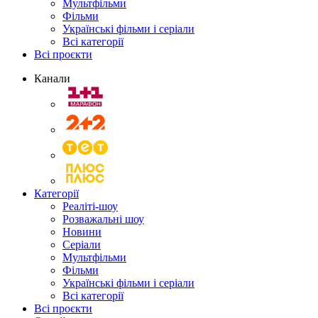
Мультфільми
Фільми
Українські фільми і серіали
Всі категорії
Всі проєкти
Канали
Категорії
Реаліті-шоу
Розважальні шоу
Новини
Серіали
Мультфільми
Фільми
Українські фільми і серіали
Всі категорії
Всі проєкти