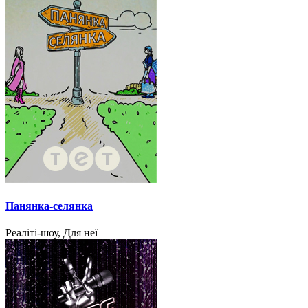
Панянка-селянка
Реаліті-шоу, Для неї