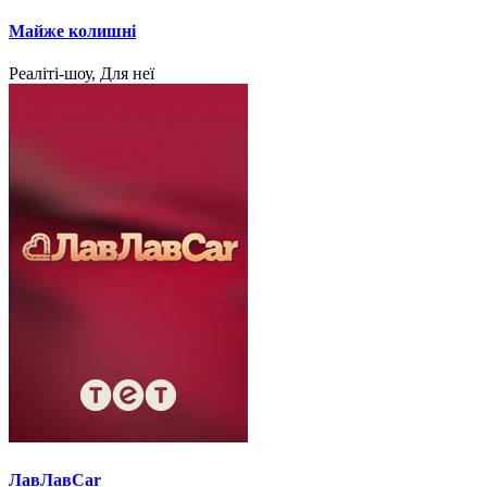
Майже колишні
Реаліті-шоу, Для неї
ЛавЛавCar