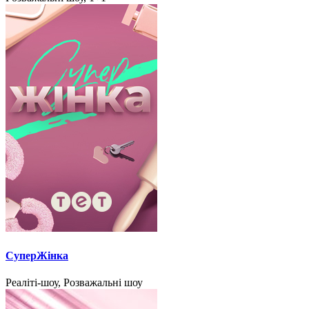
СуперЖінка
Реаліті-шоу, Розважальні шоу