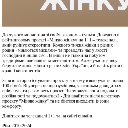
До чужого монастиря зі своїм законом – сунься. Доведено в
рейтинговому проєкті «Міняю жінку» на 1+1 – телеканалі,
який руйнує стереотипи. Кожного тижня жінки з різних
родин «міняються місцями» та проводять час у якості
господині в іншій сім'ї. В іншій не тільки за побутом,
традиціями, але навіть за менталітетом. Адже участь в шоу
беруть не лише жінки з різних міст України, а й навіть різних
країн і континентів.
За всю історію існування проєкту в ньому взяло участь понад
100 сімей. Всупереч непорозумінням, учасникам доводиться
співіснувати разом весь проєкт. Чи зможуть вони подолати
розбіжності та подружитися? - Дізнавайтеся після перегляду
проєкту "Міняю жінку" та не бійтеся виходити із зони
комфорту.
Дивіться на телеканалі 1+1 та на сайті онлайн.
Рік:
2010-2024