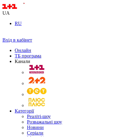
UA
RU
Вхід в кабінет
Онлайн
ТБ програма
Канали
Категорії
Реаліті-шоу
Розважальні шоу
Новини
Серіали