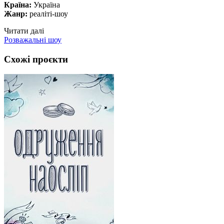
Країна:
Україна
Жанр:
реаліті-шоу
Читати далі
Розважальні шоу
Схожі проєкти