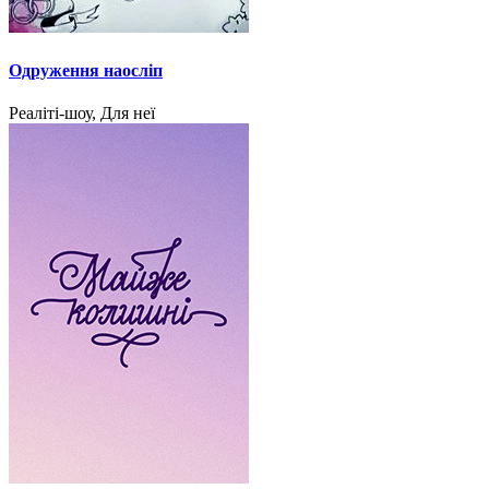
Одруження наосліп
Реаліті-шоу, Для неї