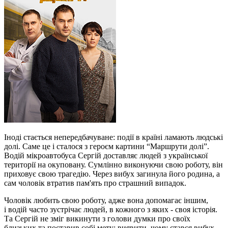
Іноді стається непередбачуване: події в країні ламають людські
долі. Саме це і сталося з героєм картини “Маршрути долі”.
Водій мікроавтобуса Сергій доставляє людей з української
території на окуповану. Сумлінно виконуючи свою роботу, він
приховує свою трагедію. Через вибух загинула його родина, а
сам чоловік втратив пам'ять про страшний випадок.
Чоловік любить свою роботу, адже вона допомагає іншим,
і водій часто зустрічає людей, в кожного з яких - своя історія.
Та Сергій не зміг викинути з голови думки про своїх
близьких та поставив собі мету: виявити, чому стався вибух.