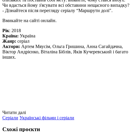
Чи вдасться йому з'ясувати всі обставини нещасного випадку?
- Дізнайтеся після перегляду серіалу “Маршрути долі".
Вмикайте на сайті онлайн.
Рік
: 2018
Країна:
Україна
Жанр:
серіал
Актори:
Артем Мяусім, Ольга Гришина, Анна Сагайдачна,
Віктор Андрієнко, Віталіна Біблів, Яків Кучеревський і багато
інших.
Читати далі
Серіали
Українські фільми і серіали
Схожі проєкти