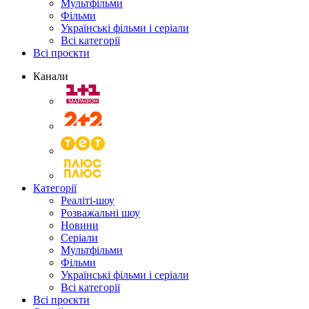
Мультфільми
Фільми
Українські фільми і серіали
Всі категорії
Всі проєкти
Канали
Категорії
Реаліті-шоу
Розважальні шоу
Новини
Серіали
Мультфільми
Фільми
Українські фільми і серіали
Всі категорії
Всі проєкти