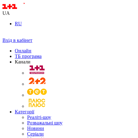
UA
RU
Вхід в кабінет
Онлайн
ТБ програма
Канали
Категорії
Реаліті-шоу
Розважальні шоу
Новини
Серіали