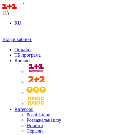
UA
RU
Вхід в кабінет
Онлайн
ТБ програма
Канали
Категорії
Реаліті-шоу
Розважальні шоу
Новини
Серіали