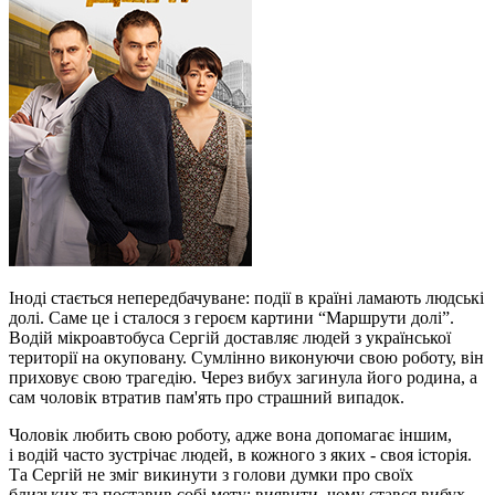
Іноді стається непередбачуване: події в країні ламають людські
долі. Саме це і сталося з героєм картини “Маршрути долі”.
Водій мікроавтобуса Сергій доставляє людей з української
території на окуповану. Сумлінно виконуючи свою роботу, він
приховує свою трагедію. Через вибух загинула його родина, а
сам чоловік втратив пам'ять про страшний випадок.
Чоловік любить свою роботу, адже вона допомагає іншим,
і водій часто зустрічає людей, в кожного з яких - своя історія.
Та Сергій не зміг викинути з голови думки про своїх
близьких та поставив собі мету: виявити, чому стався вибух.