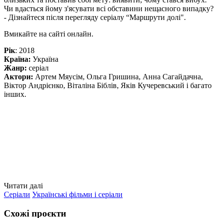
Чи вдасться йому з'ясувати всі обставини нещасного випадку?
- Дізнайтеся після перегляду серіалу “Маршрути долі".
Вмикайте на сайті онлайн.
Рік
: 2018
Країна:
Україна
Жанр:
серіал
Актори:
Артем Мяусім, Ольга Гришина, Анна Сагайдачна,
Віктор Андрієнко, Віталіна Біблів, Яків Кучеревський і багато
інших.
Читати далі
Серіали
Українські фільми і серіали
Схожі проєкти