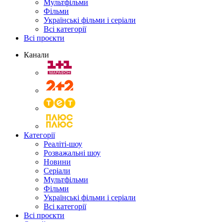
Мультфільми
Фільми
Українські фільми і серіали
Всі категорії
Всі проєкти
Канали
Категорії
Реаліті-шоу
Розважальні шоу
Новини
Серіали
Мультфільми
Фільми
Українські фільми і серіали
Всі категорії
Всі проєкти