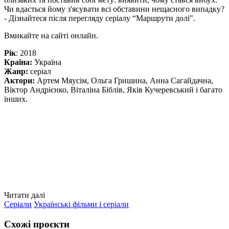
Чи вдасться йому з'ясувати всі обставини нещасного випадку?
- Дізнайтеся після перегляду серіалу “Маршрути долі".
Вмикайте на сайті онлайн.
Рік
: 2018
Країна:
Україна
Жанр:
серіал
Актори:
Артем Мяусім, Ольга Гришина, Анна Сагайдачна,
Віктор Андрієнко, Віталіна Біблів, Яків Кучеревський і багато
інших.
Читати далі
Серіали
Українські фільми і серіали
Схожі проєкти