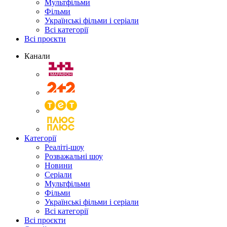
Мультфільми
Фільми
Українські фільми і серіали
Всі категорії
Всі проєкти
Канали
Категорії
Реаліті-шоу
Розважальні шоу
Новини
Серіали
Мультфільми
Фільми
Українські фільми і серіали
Всі категорії
Всі проєкти