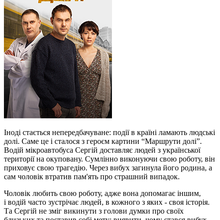
Іноді стається непередбачуване: події в країні ламають людські
долі. Саме це і сталося з героєм картини “Маршрути долі”.
Водій мікроавтобуса Сергій доставляє людей з української
території на окуповану. Сумлінно виконуючи свою роботу, він
приховує свою трагедію. Через вибух загинула його родина, а
сам чоловік втратив пам'ять про страшний випадок.
Чоловік любить свою роботу, адже вона допомагає іншим,
і водій часто зустрічає людей, в кожного з яких - своя історія.
Та Сергій не зміг викинути з голови думки про своїх
близьких та поставив собі мету: виявити, чому стався вибух.