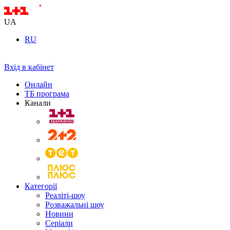
UA
RU
Вхід в кабінет
Онлайн
ТБ програма
Канали
Категорії
Реаліті-шоу
Розважальні шоу
Новини
Серіали