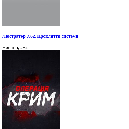
Люстратор 7.62. Прокляття системи
Новини, 2+2