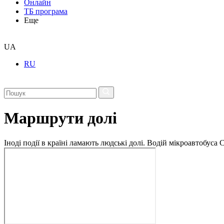
Онлайн
ТБ програма
Еще
UA
RU
Маршрути долі
Іноді події в країні ламають людські долі. Водій мікроавтобуса