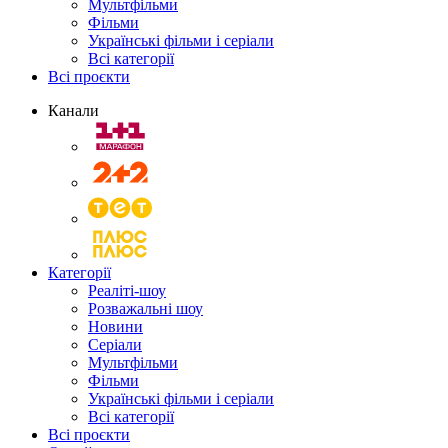
Мультфільми
Фільми
Українські фільми і серіали
Всі категорії
Всі проєкти
Канали
Категорії
Реаліті-шоу
Розважальні шоу
Новини
Серіали
Мультфільми
Фільми
Українські фільми і серіали
Всі категорії
Всі проєкти