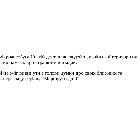
мікроавтобуса Сергій доставляє людей з української території на
ратив пам'ять про страшний випадок.
ій не зміг викинути з голови думки про своїх близьких та
ля перегляду серіалу “Маршрути долі".
.