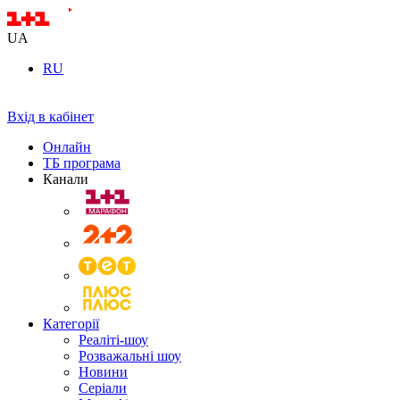
UA
RU
Вхід в кабінет
Онлайн
ТБ програма
Канали
Категорії
Реаліті-шоу
Розважальні шоу
Новини
Серіали