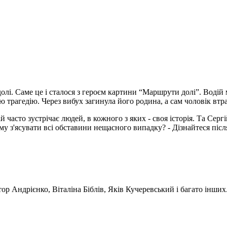
 долі. Саме це і сталося з героєм картини “Маршрути долі”. Водій 
 трагедію. Через вибух загинула його родина, а сам чоловік вт
 часто зустрічає людей, в кожного з яких - своя історія. Та Серг
ому з'ясувати всі обставини нещасного випадку? - Дізнайтеся піс
 Андрієнко, Віталіна Біблів, Яків Кучеревський і багато інших