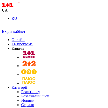
UA
RU
Вхід в кабінет
Онлайн
ТБ програма
Канали
Категорії
Реаліті-шоу
Розважальні шоу
Новини
Серіали