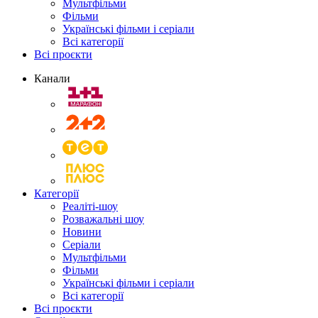
Мультфільми
Фільми
Українські фільми і серіали
Всі категорії
Всі проєкти
Канали
Категорії
Реаліті-шоу
Розважальні шоу
Новини
Серіали
Мультфільми
Фільми
Українські фільми і серіали
Всі категорії
Всі проєкти