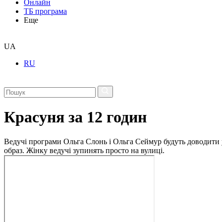
Онлайн
ТБ програма
Еще
UA
RU
Красуня за 12 годин
Ведучі програми Ольга Слонь і Ольга Сеймур будуть доводити ук
образ. Жінку ведучі зупинять просто на вулиці.