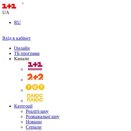
UA
RU
Вхід в кабінет
Онлайн
ТБ програма
Канали
Категорії
Реаліті-шоу
Розважальні шоу
Новини
Серіали