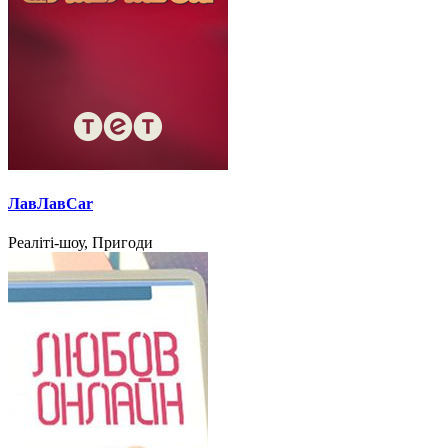
ЛавЛавCar
Реаліті-шоу, Пригоди