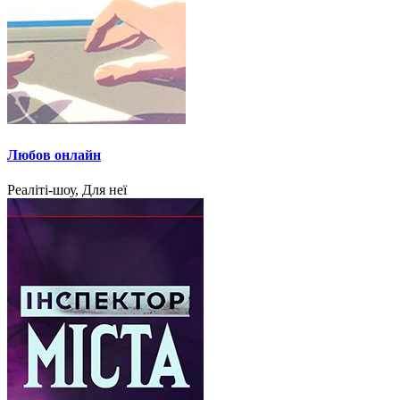
Любов онлайн
Реаліті-шоу, Для неї