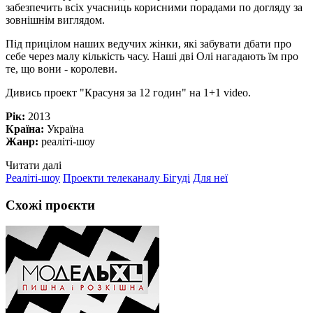
забезпечить всіх учасниць корисними порадами по догляду за
зовнішнім виглядом.
Під прицілом наших ведучих жінки, які забувати дбати про
себе через малу кількість часу. Наші дві Олі нагадають їм про
те, що вони - королеви.
Дивись проект "Красуня за 12 годин" на 1+1 video.
Рік:
2013
Країна:
Україна
Жанр:
реаліті-шоу
Читати далі
Реаліті-шоу
Проекти телеканалу Бігуді
Для неї
Схожі проєкти