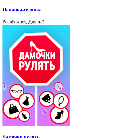
Панянка-селянка
Реаліті-шоу, Для неї
Дамочки рулять