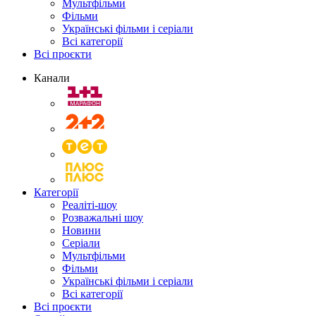
Мультфільми
Фільми
Українські фільми і серіали
Всі категорії
Всі проєкти
Канали
Категорії
Реаліті-шоу
Розважальні шоу
Новини
Серіали
Мультфільми
Фільми
Українські фільми і серіали
Всі категорії
Всі проєкти