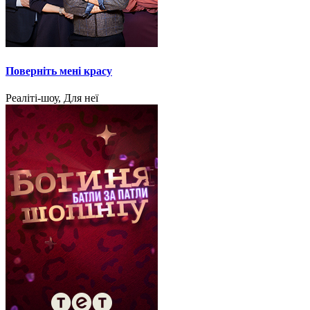
Поверніть мені красу
Реаліті-шоу, Для неї