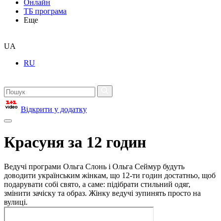
Онлайн
ТБ програма
Еще
UA
RU
Відкрити у додатку
Красуня за 12 годин
Ведучі програми Ольга Слонь і Ольга Сеймур будуть
доводити українським жінкам, що 12-ти годин достатньо, щоб
подарувати собі свято, а саме: підібрати стильний одяг,
змінити зачіску та образ. Жінку ведучі зупинять просто на
вулиці.