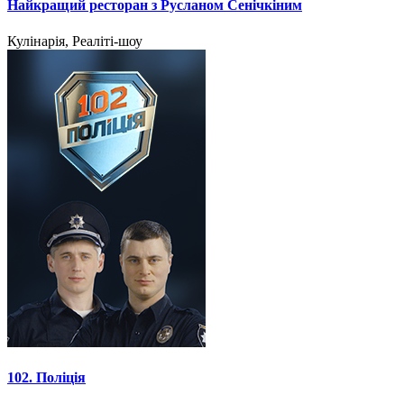
Найкращий ресторан з Русланом Сенічкіним
Кулінарія, Реаліті-шоу
102. Поліція