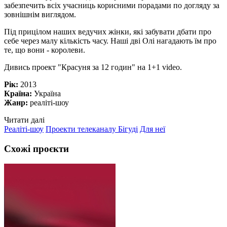
забезпечить всіх учасниць корисними порадами по догляду за
зовнішнім виглядом.
Під прицілом наших ведучих жінки, які забувати дбати про
себе через малу кількість часу. Наші дві Олі нагадають їм про
те, що вони - королеви.
Дивись проект "Красуня за 12 годин" на 1+1 video.
Рік:
2013
Країна:
Україна
Жанр:
реаліті-шоу
Читати далі
Реаліті-шоу
Проекти телеканалу Бігуді
Для неї
Схожі проєкти