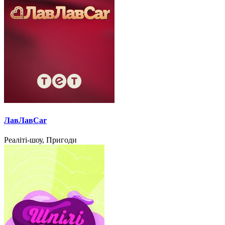
ЛавЛавCar
Реаліті-шоу, Пригоди