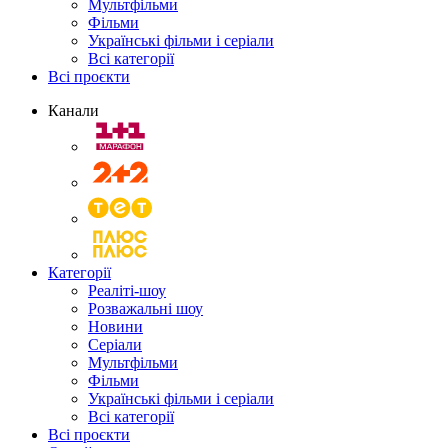
Мультфільми
Фільми
Українські фільми і серіали
Всі категорії
Всі проєкти
Канали
Категорії
Реаліті-шоу
Розважальні шоу
Новини
Серіали
Мультфільми
Фільми
Українські фільми і серіали
Всі категорії
Всі проєкти