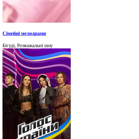
Сімейні мелодрами
Бігуді, Розважальні шоу