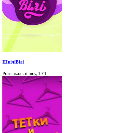
ШпіліВілі
Розважальні шоу, ТЕТ