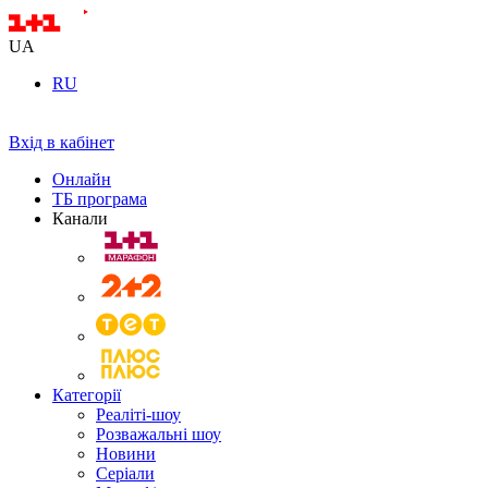
UA
RU
Вхід в кабінет
Онлайн
ТБ програма
Канали
Категорії
Реаліті-шоу
Розважальні шоу
Новини
Серіали