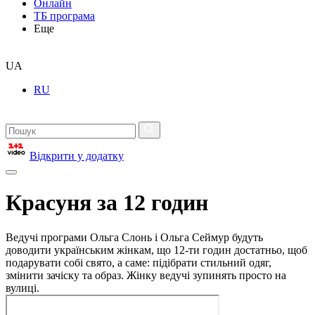
Онлайн
ТБ програма
Еще
UA
RU
Відкрити у додатку
Красуня за 12 годин
Ведучі програми Ольга Слонь і Ольга Сеймур будуть
доводити українським жінкам, що 12-ти годин достатньо, щоб
подарувати собі свято, а саме: підібрати стильний одяг,
змінити зачіску та образ. Жінку ведучі зупинять просто на
вулиці.